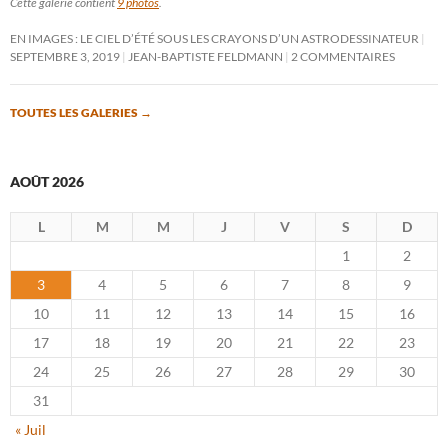
Cette galerie contient
9 photos
.
EN IMAGES : LE CIEL D’ÉTÉ SOUS LES CRAYONS D’UN ASTRODESSINATEUR
SEPTEMBRE 3, 2019
JEAN-BAPTISTE FELDMANN
2 COMMENTAIRES
TOUTES LES GALERIES
→
AOÛT 2026
L
M
M
J
V
S
D
1
2
3
4
5
6
7
8
9
10
11
12
13
14
15
16
17
18
19
20
21
22
23
24
25
26
27
28
29
30
31
« Juil