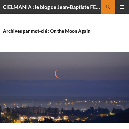
Recherche
CIELMANIA : le blog de Jean-Baptiste FELDMANN, photographe du ciel
ALLER
MENU
AU
PRINCI
CONTENU
Archives par mot-clé : On the Moon Again