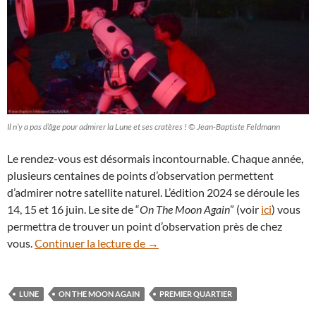
Il n’y a pas d’âge pour admirer la Lune et ses cratères ! © Jean-Baptiste Feldmann
Le rendez-vous est désormais incontournable. Chaque année,
plusieurs centaines de points d’observation permettent
d’admirer notre satellite naturel. L’édition 2024 se déroule les
14, 15 et 16 juin. Le site de “
On The Moon Again
” (voir
ici
) vous
permettra de trouver un point d’observation près de chez
On The Moon Again : ce week-end,
vous.
Continuer la lecture de
→
LUNE
ON THE MOON AGAIN
PREMIER QUARTIER