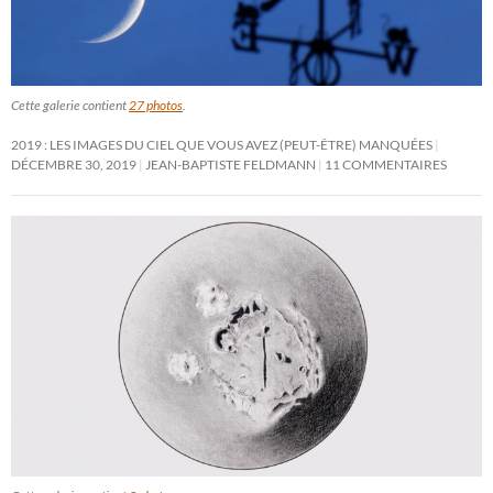
Cette galerie contient
27 photos
.
2019 : LES IMAGES DU CIEL QUE VOUS AVEZ (PEUT-ÊTRE) MANQUÉES
DÉCEMBRE 30, 2019
JEAN-BAPTISTE FELDMANN
11 COMMENTAIRES