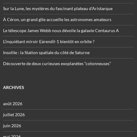
Sur la Lune, les mystères du fascinant plateau d’Aristarque
À Céron, un grand gîte accueille les astronomes amateurs
Le télescope James Webb nous dévoile la galaxie Centaurus A
L’inquiétant miroir Eärendil-1 bientôt en orbite ?
Insolite : la Station spatiale du côté de Saturne
Découverte de deux curieuses exoplanètes “cotonneuses”
ARCHIVES
août 2026
juillet 2026
juin 2026
mai 2026