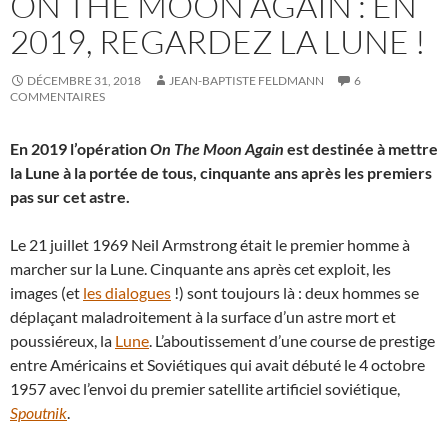
ON THE MOON AGAIN : EN
2019, REGARDEZ LA LUNE !
DÉCEMBRE 31, 2018
JEAN-BAPTISTE FELDMANN
6
COMMENTAIRES
En 2019 l’opération
On The Moon Again
est destinée à mettre
la Lune à la portée de tous, cinquante ans après les premiers
pas sur cet astre.
Le 21 juillet 1969 Neil Armstrong était le premier homme à
marcher sur la Lune. Cinquante ans après cet exploit, les
images (et
les dialogues
!) sont toujours là : deux hommes se
déplaçant maladroitement à la surface d’un astre mort et
poussiéreux, la
Lune
. L’aboutissement d’une course de prestige
entre Américains et Soviétiques qui avait débuté le 4 octobre
1957 avec l’envoi du premier satellite artificiel soviétique,
Spoutnik
.