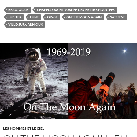
BEAUJOLAIS
CHAPELLE SAINT-JOSEPH DES PIERRES PLANTÉES
JUPITER
LUNE
OINGT
ON THE MOON AGAIN
SATURNE
VILLE-SUR-JARNIOUX
LES HOMMES ET LE CIEL