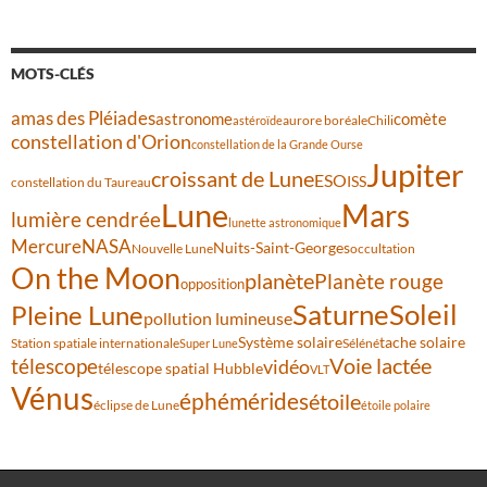
MOTS-CLÉS
amas des Pléiades
comète
astronome
aurore boréale
astéroïde
Chili
constellation d'Orion
constellation de la Grande Ourse
Jupiter
croissant de Lune
ESO
ISS
constellation du Taureau
Lune
Mars
lumière cendrée
lunette astronomique
Mercure
NASA
Nuits-Saint-Georges
Nouvelle Lune
occultation
On the Moon
planète
Planète rouge
opposition
Saturne
Soleil
Pleine Lune
pollution lumineuse
Système solaire
tache solaire
Station spatiale internationale
Séléné
Super Lune
Voie lactée
télescope
vidéo
télescope spatial Hubble
VLT
Vénus
éphémérides
étoile
éclipse de Lune
étoile polaire