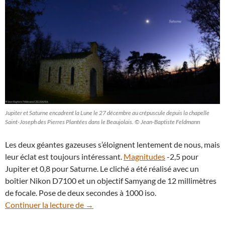
Jupiter et Saturne encadrent la Lune le 27 décembre au crépuscule depuis la chapelle
Saint-Joseph des Pierres Plantées dans le Beaujolais. © Jean-Baptiste Feldmann
Les deux géantes gazeuses s’éloignent lentement de nous, mais
leur éclat est toujours intéressant.
Magnitudes
-2,5 pour
Jupiter et 0,8 pour Saturne. Le cliché a été réalisé avec un
boîtier Nikon D7100 et un objectif Samyang de 12 millimètres
de focale. Pose de deux secondes à 1000 iso.
La Lune et deux planètes depuis la chape
Continuer la lecture de
→