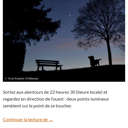
Sortez aux alentours de 22 heures 30 (heure locale) et
regardez en direction de l’ouest : deux points lumineux
semblent sur le point de se toucher.
Ce soir, ne manquez pas le baiser entre J
Continuer la lecture de
→