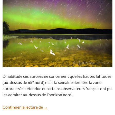
D’habitude ces aurores ne concernent que les hautes latitudes
(au-dessus de 65° nord) mais la semaine dernière la zone
aurorale s’est étendue et certains observateurs français ont pu
les admirer au-dessus de l’horizon nord.
Des chauves-souris sous les aurores bor
Continuer la lecture de
→