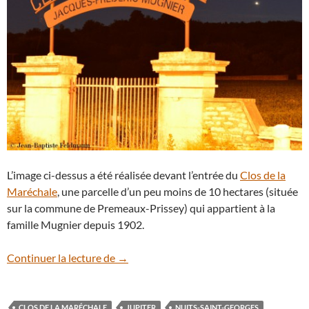
L’image ci-dessus a été réalisée devant l’entrée du
Clos de la
Maréchale
, une parcelle d’un peu moins de 10 hectares (située
sur la commune de Premeaux-Prissey) qui appartient à la
famille Mugnier depuis 1902.
Le Clos de la Maréchale accueille deux p
Continuer la lecture de
→
CLOS DE LA MARÉCHALE
JUPITER
NUITS-SAINT-GEORGES