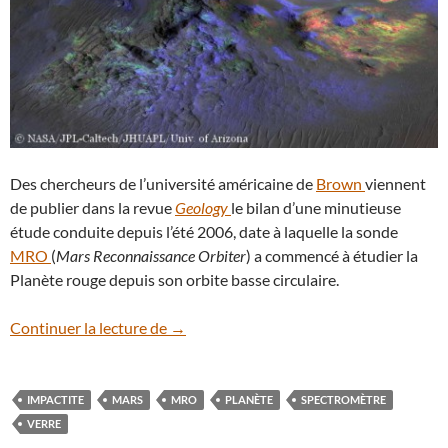
Des chercheurs de l’université américaine de
Brown
viennent
de publier dans la revue
Geology
le bilan d’une minutieuse
étude conduite depuis l’été 2006, date à laquelle la sonde
MRO
(
Mars Reconnaissance Orbiter
) a commencé à étudier la
Planète rouge depuis son orbite basse circulaire.
MRO détecte du verre à la surface de Ma
Continuer la lecture de
→
IMPACTITE
MARS
MRO
PLANÈTE
SPECTROMÈTRE
VERRE