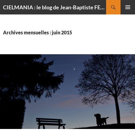
Recherche
CIELMANIA : le blog de Jean-Baptiste FELDMANN, photographe du ciel
ALLER
MENU
AU
PRINCI
CONTENU
Archives mensuelles : juin 2015