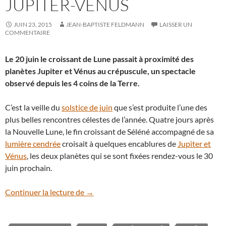
JUPITER-VÉNUS
JUIN 23, 2015
JEAN-BAPTISTE FELDMANN
LAISSER UN
COMMENTAIRE
Le 20 juin le croissant de Lune passait à proximité des
planètes Jupiter et Vénus au crépuscule, un spectacle
observé depuis les 4 coins de la Terre.
C’est la veille du
solstice de juin
que s’est produite l’une des
plus belles rencontres célestes de l’année. Quatre jours après
la Nouvelle Lune, le fin croissant de Séléné accompagné de sa
lumière cendrée
croisait à quelques encablures de
Jupiter et
Vénus
, les deux planètes qui se sont fixées rendez-vous le 30
juin prochain.
Les Terriens immortalisent la rencontre
Continuer la lecture de
→