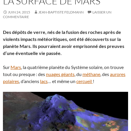
LA SURFACE DE MARS
JUIN 24, 2015
JEAN-BAPTISTE FELDMANN
LAISSER UN
COMMENTAIRE
Des dépôts de verre, nés de la fusion des roches après de
violents impacts météoritiques, ont été découverts sur la
planète Mars. Ils pourraient avoir emprisonné des preuves
d’une éventuelle vie passée.
Sur
Mars
, la quatrième planète du Système solaire, on trouve
tout ou presque : des
nuages géants
, du
méthane
, des
aurores
polaires
, d’anciens
lacs
… et même un
cercueil
!