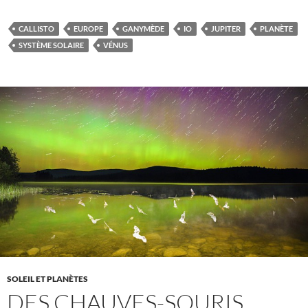
CALLISTO
EUROPE
GANYMÈDE
IO
JUPITER
PLANÈTE
SYSTÈME SOLAIRE
VÉNUS
SOLEIL ET PLANÈTES
DES CHAUVES-SOURIS