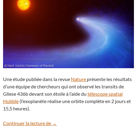
Une étude publiée dans la revue
Nature
présente les résultats
d’une équipe de chercheurs qui ont observé les transits de
Gliese 436b devant son étoile à l’aide du
télescope spatial
Hubble
(l’exoplanète réalise une orbite complète en 2 jours et
15,5 heures).
Gliese 436b, l’exoplanète qui traîne une
Continuer la lecture de
→