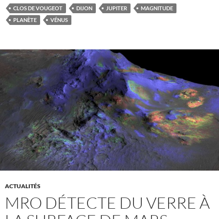
CLOS DE VOUGEOT
DIJON
JUPITER
MAGNITUDE
PLANÈTE
VÉNUS
ACTUALITÉS
MRO DÉTECTE DU VERRE À