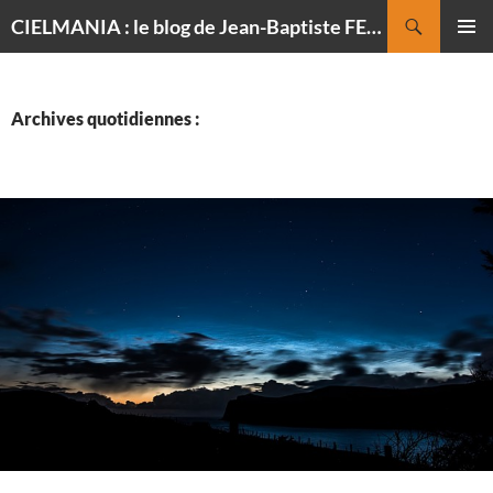
Recherche
CIELMANIA : le blog de Jean-Baptiste FELDMANN, photographe du ciel
ALLER
MENU
AU
PRINCI
CONTENU
Archives quotidiennes :