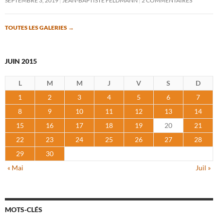
SEPTEMBRE 3, 2019
JEAN-BAPTISTE FELDMANN
2 COMMENTAIRES
TOUTES LES GALERIES
→
JUIN 2015
L
M
M
J
V
S
D
1
2
3
4
5
6
7
8
9
10
11
12
13
14
15
16
17
18
19
20
21
22
23
24
25
26
27
28
29
30
« Mai
Juil »
MOTS-CLÉS