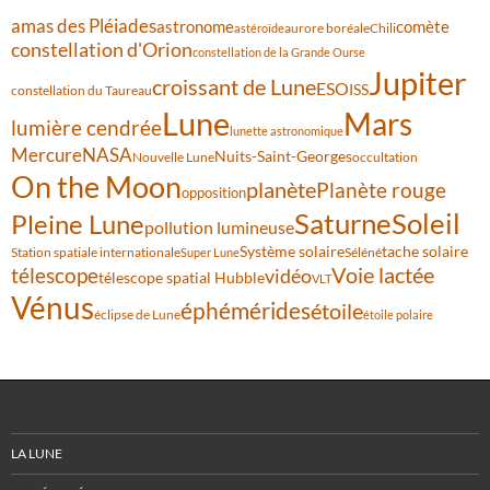
amas des Pléiades
comète
astronome
aurore boréale
astéroïde
Chili
constellation d'Orion
constellation de la Grande Ourse
Jupiter
croissant de Lune
ESO
ISS
constellation du Taureau
Lune
Mars
lumière cendrée
lunette astronomique
Mercure
NASA
Nuits-Saint-Georges
Nouvelle Lune
occultation
On the Moon
planète
Planète rouge
opposition
Saturne
Soleil
Pleine Lune
pollution lumineuse
Système solaire
tache solaire
Station spatiale internationale
Séléné
Super Lune
Voie lactée
télescope
vidéo
télescope spatial Hubble
VLT
Vénus
éphémérides
étoile
éclipse de Lune
étoile polaire
LA LUNE