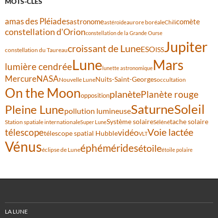
MOTS-CLÉS
amas des Pléiades
comète
astronome
aurore boréale
astéroïde
Chili
constellation d'Orion
constellation de la Grande Ourse
Jupiter
croissant de Lune
ESO
ISS
constellation du Taureau
Lune
Mars
lumière cendrée
lunette astronomique
Mercure
NASA
Nuits-Saint-Georges
Nouvelle Lune
occultation
On the Moon
planète
Planète rouge
opposition
Saturne
Soleil
Pleine Lune
pollution lumineuse
Système solaire
tache solaire
Station spatiale internationale
Séléné
Super Lune
Voie lactée
télescope
vidéo
télescope spatial Hubble
VLT
Vénus
éphémérides
étoile
éclipse de Lune
étoile polaire
LA LUNE