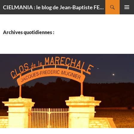
Recherche
CIELMANIA : le blog de Jean-Baptiste FELDMANN, photographe du ciel
ALLER
MENU
AU
PRINCI
CONTENU
Archives quotidiennes :