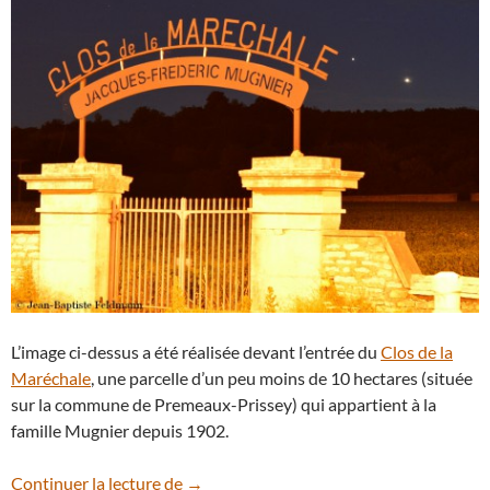
L’image ci-dessus a été réalisée devant l’entrée du
Clos de la
Maréchale
, une parcelle d’un peu moins de 10 hectares (située
sur la commune de Premeaux-Prissey) qui appartient à la
famille Mugnier depuis 1902.
Le Clos de la Maréchale accueille deux p
Continuer la lecture de
→