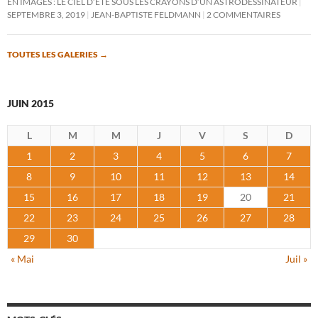
EN IMAGES : LE CIEL D’ÉTÉ SOUS LES CRAYONS D’UN ASTRODESSINATEUR
SEPTEMBRE 3, 2019
JEAN-BAPTISTE FELDMANN
2 COMMENTAIRES
TOUTES LES GALERIES
→
JUIN 2015
L
M
M
J
V
S
D
1
2
3
4
5
6
7
8
9
10
11
12
13
14
15
16
17
18
19
20
21
22
23
24
25
26
27
28
29
30
« Mai
Juil »