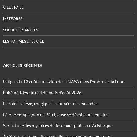
CIEL ÉTOILÉ
MÉTÉORES
SOLEIL ET PLANÈTES
LES HOMMES ET LE CIEL
ARTICLES RÉCENTS
Éclipse du 12 août : un avion de la NASA dans l’ombre de la Lune
Éphémérides : le ciel du mois d’août 2026
Le Soleil se lève, rougi par les fumées des incendies
L’étoile compagnon de Bételgeuse se dévoile un peu plus
Sur la Lune, les mystères du fascinant plateau d’Aristarque
À Céron, un grand gîte accueille les astronomes amateurs