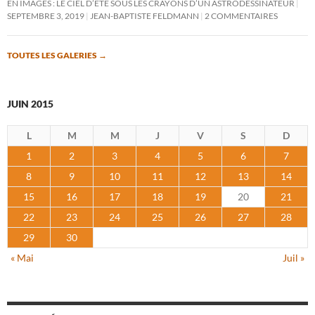
EN IMAGES : LE CIEL D’ÉTÉ SOUS LES CRAYONS D’UN ASTRODESSINATEUR
SEPTEMBRE 3, 2019
JEAN-BAPTISTE FELDMANN
2 COMMENTAIRES
TOUTES LES GALERIES
→
JUIN 2015
L
M
M
J
V
S
D
1
2
3
4
5
6
7
8
9
10
11
12
13
14
15
16
17
18
19
20
21
22
23
24
25
26
27
28
29
30
« Mai
Juil »