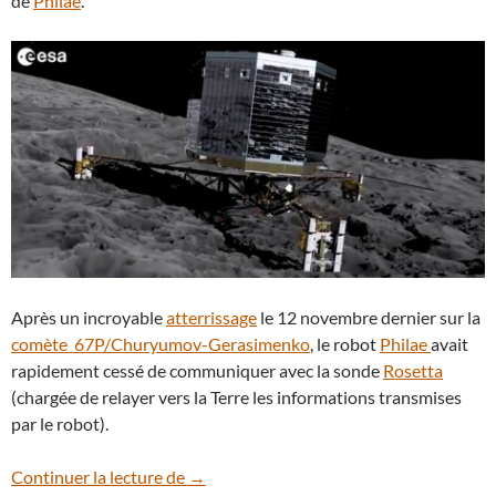
de
Philae
.
Après un incroyable
atterrissage
le 12 novembre dernier sur la
comète 67P/Churyumov-Gerasimenko
, le robot
Philae
avait
rapidement cessé de communiquer avec la sonde
Rosetta
(chargée de relayer vers la Terre les informations transmises
par le robot).
Le robot Philae s’est réveillé sur la comè
Continuer la lecture de
→