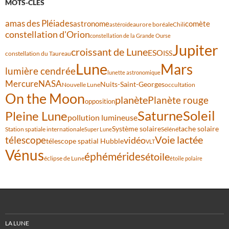
MOTS-CLÉS
amas des Pléiades
comète
astronome
aurore boréale
astéroïde
Chili
constellation d'Orion
constellation de la Grande Ourse
Jupiter
croissant de Lune
ESO
ISS
constellation du Taureau
Lune
Mars
lumière cendrée
lunette astronomique
Mercure
NASA
Nuits-Saint-Georges
Nouvelle Lune
occultation
On the Moon
planète
Planète rouge
opposition
Saturne
Soleil
Pleine Lune
pollution lumineuse
Système solaire
tache solaire
Station spatiale internationale
Séléné
Super Lune
Voie lactée
télescope
vidéo
télescope spatial Hubble
VLT
Vénus
éphémérides
étoile
éclipse de Lune
étoile polaire
LA LUNE