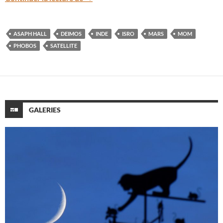
ASAPH HALL
DEIMOS
INDE
ISRO
MARS
MOM
PHOBOS
SATELLITE
GALERIES