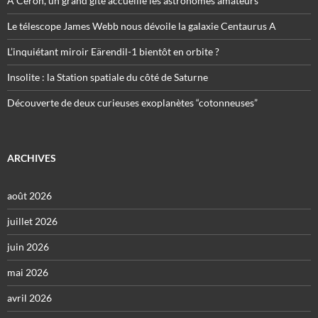
À Céron, un grand gîte accueille les astronomes amateurs
Le télescope James Webb nous dévoile la galaxie Centaurus A
L’inquiétant miroir Eärendil-1 bientôt en orbite ?
Insolite : la Station spatiale du côté de Saturne
Découverte de deux curieuses exoplanètes “cotonneuses”
ARCHIVES
août 2026
juillet 2026
juin 2026
mai 2026
avril 2026