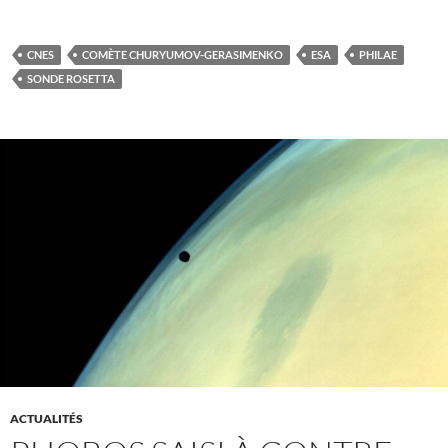
CNES
COMÈTE CHURYUMOV-GERASIMENKO
ESA
PHILAE
SONDE ROSETTA
ACTUALITÉS