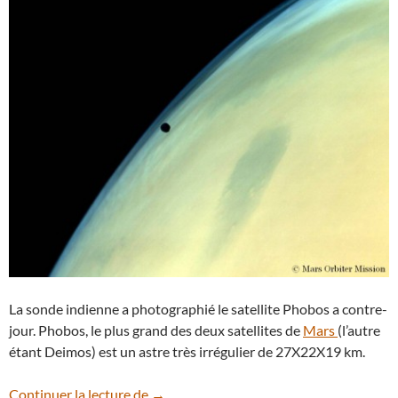
La sonde indienne a photographié le satellite Phobos a contre-
jour. Phobos, le plus grand des deux satellites de
Mars
(l’autre
étant Deimos) est un astre très irrégulier de 27X22X19 km.
Phobos saisi à contre-jour par la sond
Continuer la lecture de
→