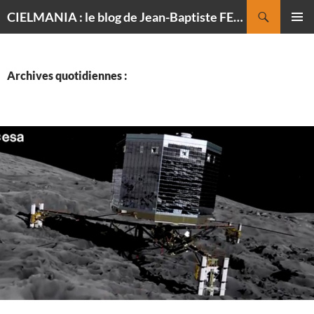
Recherche
CIELMANIA : le blog de Jean-Baptiste FELDMANN, photographe du ciel
ALLER
MENU
AU
PRINCI
CONTENU
Archives quotidiennes :