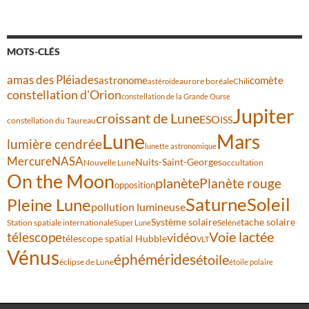
MOTS-CLÉS
amas des Pléiades
comète
astronome
aurore boréale
astéroïde
Chili
constellation d'Orion
constellation de la Grande Ourse
Jupiter
croissant de Lune
ESO
ISS
constellation du Taureau
Lune
Mars
lumière cendrée
lunette astronomique
Mercure
NASA
Nuits-Saint-Georges
Nouvelle Lune
occultation
On the Moon
planète
Planète rouge
opposition
Saturne
Soleil
Pleine Lune
pollution lumineuse
Système solaire
tache solaire
Station spatiale internationale
Séléné
Super Lune
Voie lactée
télescope
vidéo
télescope spatial Hubble
VLT
Vénus
éphémérides
étoile
éclipse de Lune
étoile polaire