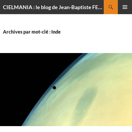
Recherche
CIELMANIA : le blog de Jean-Baptiste FELDMANN, photographe du ciel
ALLER
MENU
AU
PRINCI
CONTENU
Archives par mot-clé : Inde