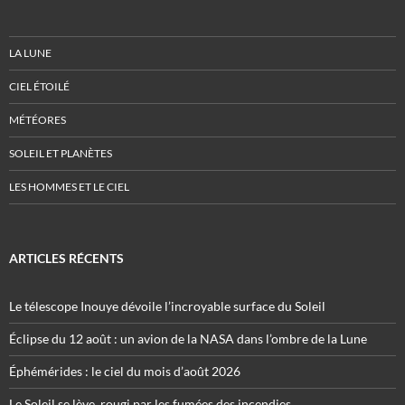
LA LUNE
CIEL ÉTOILÉ
MÉTÉORES
SOLEIL ET PLANÈTES
LES HOMMES ET LE CIEL
ARTICLES RÉCENTS
Le télescope Inouye dévoile l’incroyable surface du Soleil
Éclipse du 12 août : un avion de la NASA dans l’ombre de la Lune
Éphémérides : le ciel du mois d’août 2026
Le Soleil se lève, rougi par les fumées des incendies