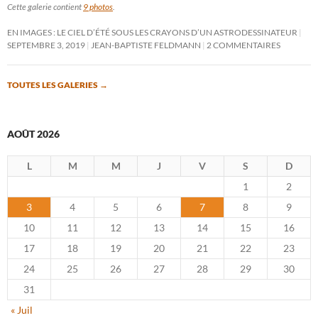
Cette galerie contient
9 photos
.
EN IMAGES : LE CIEL D’ÉTÉ SOUS LES CRAYONS D’UN ASTRODESSINATEUR
SEPTEMBRE 3, 2019
JEAN-BAPTISTE FELDMANN
2 COMMENTAIRES
TOUTES LES GALERIES
→
AOÛT 2026
L
M
M
J
V
S
D
1
2
3
4
5
6
7
8
9
10
11
12
13
14
15
16
17
18
19
20
21
22
23
24
25
26
27
28
29
30
31
« Juil