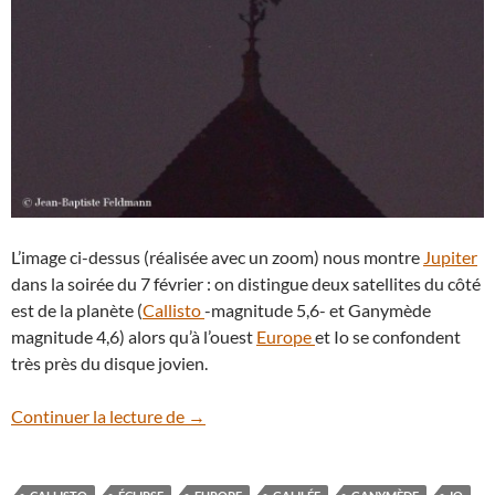
L’image ci-dessus (réalisée avec un zoom) nous montre
Jupiter
dans la soirée du 7 février : on distingue deux satellites du côté
est de la planète (
Callisto
-magnitude 5,6- et Ganymède
magnitude 4,6) alors qu’à l’ouest
Europe
et Io se confondent
très près du disque jovien.
La planète Jupiter au plus près de la Terr
Continuer la lecture de
→