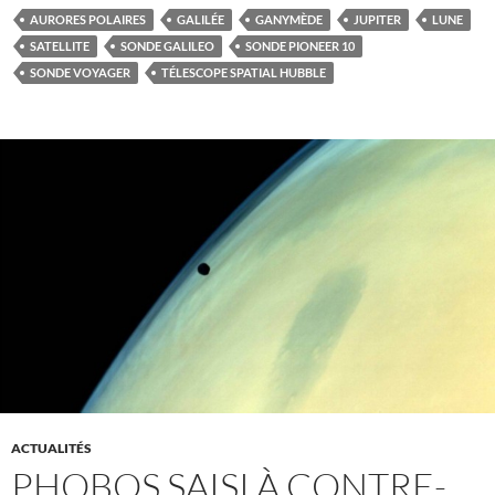
AURORES POLAIRES
GALILÉE
GANYMÈDE
JUPITER
LUNE
SATELLITE
SONDE GALILEO
SONDE PIONEER 10
SONDE VOYAGER
TÉLESCOPE SPATIAL HUBBLE
ACTUALITÉS
PHOBOS SAISI À CONTRE-