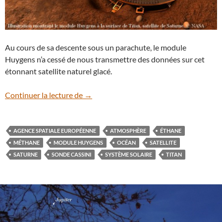
Au cours de sa descente sous un parachute, le module
Huygens n’a cessé de nous transmettre des données sur cet
étonnant satellite naturel glacé.
Huygens sur Titan, c’était il y a 10 ans
Continuer la lecture de
→
AGENCE SPATIALE EUROPÉENNE
ATMOSPHÈRE
ÉTHANE
MÉTHANE
MODULE HUYGENS
OCÉAN
SATELLITE
SATURNE
SONDE CASSINI
SYSTÈME SOLAIRE
TITAN