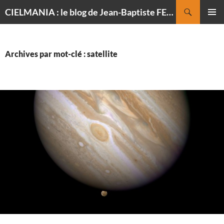
Recherche
CIELMANIA : le blog de Jean-Baptiste FELDMANN, photographe du ciel
ALLER
MENU
AU
PRINCI
CONTENU
Archives par mot-clé : satellite