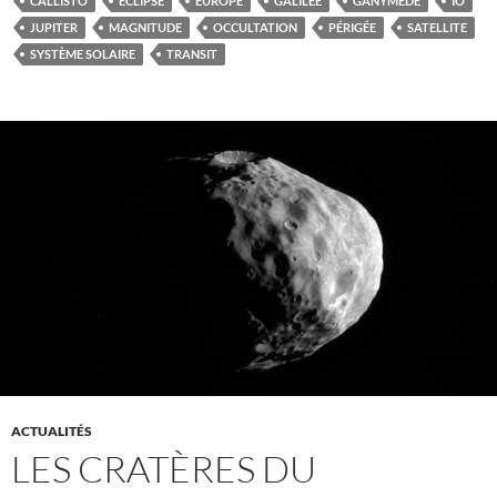
CALLISTO
ÉCLIPSE
EUROPE
GALILÉE
GANYMÈDE
IO
JUPITER
MAGNITUDE
OCCULTATION
PÉRIGÉE
SATELLITE
SYSTÈME SOLAIRE
TRANSIT
ACTUALITÉS
LES CRATÈRES DU