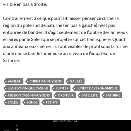
visible en bas à droite.
Contrairement à ce que pourrait laisser penser ce cliché, la
région du pôle sud de Saturne (en bas à gauche) n’est pas
entourée de bandes. Il s’agit seulement de l’ombre des anneaux
éclairés par le Soleil qui se projette sur cet hémisphère. Quant
aux anneaux eux-même, ils sont visibles de profil sous la forme
d’une mince bande lumineuse au niveau de l’équateur de
Saturne.
ANNEAU
CHRISTIAN HUYGENS
GALILÉE
JEAN DOMINIQUE CASSINI
JUPITER
LUNETTE ASTRONOMIQUE
MISSION CASSINI-HUYGENS
ORBITEUR
SATELLITE
SATURNE
SOLEIL
SONDE
TÉTHYS