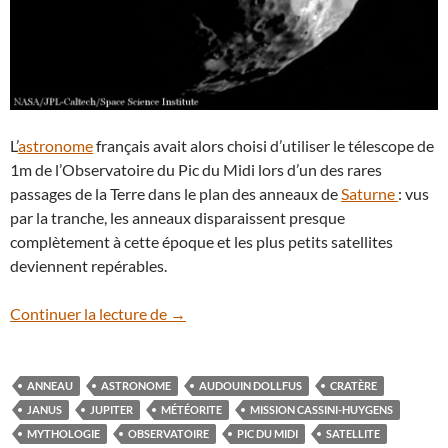
L’
astronome
français avait alors choisi d’utiliser le télescope de
1m de l’Observatoire du Pic du Midi lors d’un des rares
passages de la Terre dans le plan des anneaux de
Saturne
: vus
par la tranche, les anneaux disparaissent presque
complètement à cette époque et les plus petits satellites
deviennent repérables.
Les cratères du satellite Janus vus par la
Continuer la lecture de
→
ANNEAU
ASTRONOME
AUDOUIN DOLLFUS
CRATÈRE
JANUS
JUPITER
MÉTÉORITE
MISSION CASSINI-HUYGENS
MYTHOLOGIE
OBSERVATOIRE
PIC DU MIDI
SATELLITE