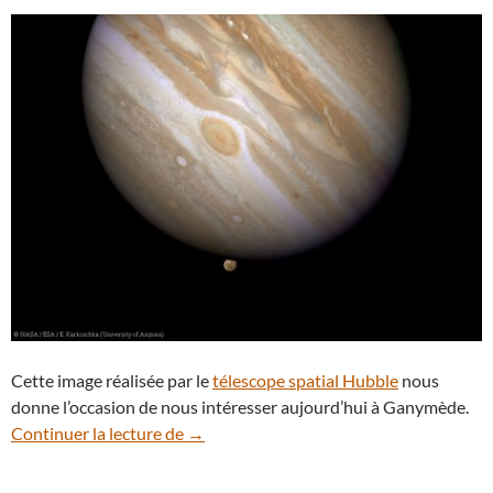
Cette image réalisée par le
télescope spatial Hubble
nous
donne l’occasion de nous intéresser aujourd’hui à Ganymède.
Quand Ganymède passe derrière Jupiter
Continuer la lecture de
→