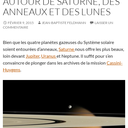
AUTOUR DE SATURNE, DES
ANNEAUX ET DES LUNES
FÉVRIER 9, 2015
JEAN-BAPTISTE FELDMANN
LAISSER UN
COMMENTAIRE
Bien que les quatre planètes gazeuses du Système solaire
soient entourées d’anneaux,
Saturne
nous offre les plus beaux,
loin devant
Jupiter
,
Uranus
et Neptune. Il suffit pour s’en
convaincre de plonger dans les archives de la mission
Cassini-
Huygens
.