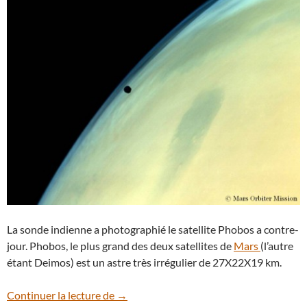
La sonde indienne a photographié le satellite Phobos a contre-
jour. Phobos, le plus grand des deux satellites de
Mars
(l’autre
étant Deimos) est un astre très irrégulier de 27X22X19 km.
Phobos saisi à contre-jour par la sond
Continuer la lecture de
→