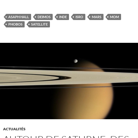
ASAPH HALL
DEIMOS
INDE
ISRO
MARS
MOM
PHOBOS
SATELLITE
ACTUALITÉS