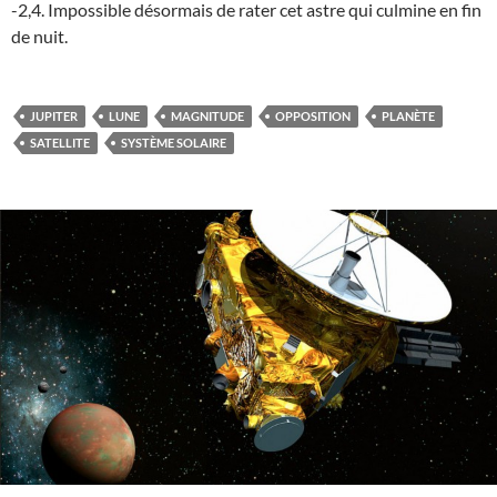
-2,4. Impossible désormais de rater cet astre qui culmine en fin
de nuit.
JUPITER
LUNE
MAGNITUDE
OPPOSITION
PLANÈTE
SATELLITE
SYSTÈME SOLAIRE