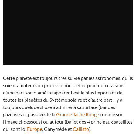
Cette planète est toujours très suivie par les astronomes, qu’ils
soient amateurs ou professionnels, et ce pour deux raisons :
d’une part son diamètre apparent est le plus important de
toutes les planètes du Système solaire et d’autre part il y a
toujours quelque chose à admirer à sa surface (bandes
gazeuses et passage de la
Grande Tache Rouge
comme sur
l’image ci-dessous) ou autour (ballet des 4 principaux satellites
qui sont Io,
Europe
, Ganymède et
Callisto
).