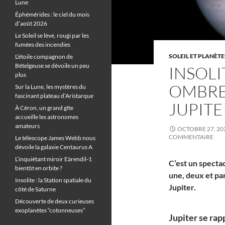
Lune
Éphémérides : le ciel du mois
d’août 2026
Le Soleil se lève, rougi par les
fumées des incendies
SOLEIL ET PLANÈTE
L’étoile compagnon de
Bételgeuse se dévoile un peu
INSOLI
plus
OMBRE
Sur la Lune, les mystères du
fascinant plateau d’Aristarque
JUPITE
À Céron, un grand gîte
accueille les astronomes
amateurs
OCTOBRE 27, 20
COMMENTAIRE
Le télescope James Webb nous
dévoile la galaxie Centaurus A
L’inquiétant miroir Eärendil-1
C’est un spectac
bientôt en orbite ?
une, deux et par
Insolite : la Station spatiale du
Jupiter.
côté de Saturne
Découverte de deux curieuses
exoplanètes “cotonneuses”
Jupiter se rap