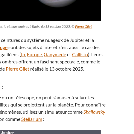
e, Io et leurs ombres à l’aube du 13 octobre 2025. ©
Pierre Gilet
es ceintures du système nuageux de Jupiter et la
ouge
sont des sujets d’intérêt, c’est aussi le cas des
 galiléens (
Io
,
Europe
,
Ganymède
et
Callisto
). Leurs
s ombres offrent un fascinant spectacle, comme le
 de
Pierre Gilet
réalisé le 13 octobre 2025.
 :
 ou un télescope, on peut s’amuser à suivre les
lites qui se projettent sur la planète. Pour connaître
phénomènes, utilisez un simulateur comme
Shallowsky
tion comme
Stellarium
: