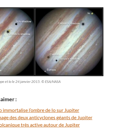
rope et Io le 24 janvier 2015. © ESA/NASA
aimer :
 immortalise l’ombre de Io sur Jupiter
mage des deux anticyclones géants de Jupiter
volcanique très active autour de Jupiter