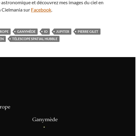
té astronomique et découvrez mes images du ciel en
 Cielmania sur
Facebook
.
ROPE
GANYMÈDE
IO
JUPITER
PIERRE GILET
ÉEN
TÉLESCOPE SPATIAL HUBBLE