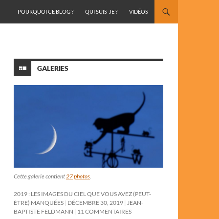
ALLER AU CONTENU
POURQUOI CE BLOG ?
QUI SUIS-JE ?
VIDÉOS
GALERIES
Cette galerie contient
27 photos
.
2019 : LES IMAGES DU CIEL QUE VOUS AVEZ (PEUT-
ÊTRE) MANQUÉES
DÉCEMBRE 30, 2019
JEAN-
BAPTISTE FELDMANN
11 COMMENTAIRES