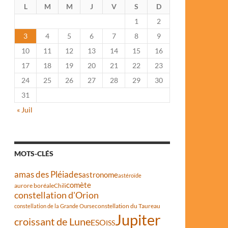
L
M
M
J
V
S
D
1
2
3
4
5
6
7
8
9
10
11
12
13
14
15
16
17
18
19
20
21
22
23
24
25
26
27
28
29
30
31
« Juil
MOTS-CLÉS
amas des Pléiades
astronome
astéroïde
comète
aurore boréale
Chili
constellation d'Orion
constellation du Taureau
constellation de la Grande Ourse
Jupiter
croissant de Lune
ESO
ISS