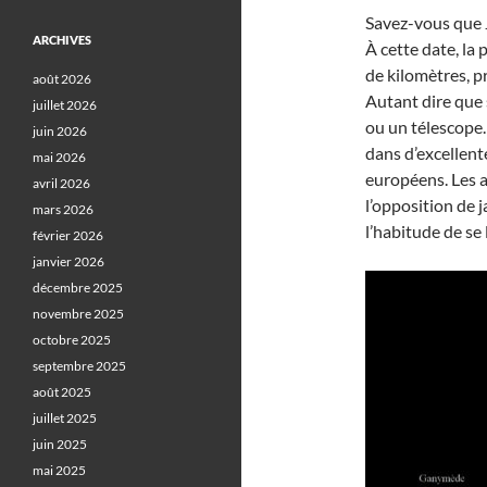
Savez-vous que Ju
ARCHIVES
À cette date, la
de kilomètres, p
août 2026
Autant dire que
juillet 2026
ou un télescope.
juin 2026
dans d’excellent
mai 2026
européens. Les a
avril 2026
l’opposition de j
mars 2026
l’habitude de se 
février 2026
janvier 2026
décembre 2025
novembre 2025
octobre 2025
septembre 2025
août 2025
juillet 2025
juin 2025
mai 2025