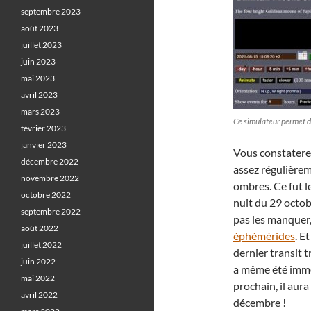
septembre 2023
août 2023
juillet 2023
juin 2023
mai 2023
avril 2023
mars 2023
Ce simulateur permet d
février 2023
janvier 2023
Vous constaterez
décembre 2022
assez régulièrem
novembre 2022
ombres. Ce fut le
octobre 2022
nuit du 29 octob
septembre 2022
pas les manquer,
août 2022
éphémérides
. E
juillet 2022
dernier transit t
juin 2022
a même été immo
mai 2022
prochain, il aura
avril 2022
décembre !