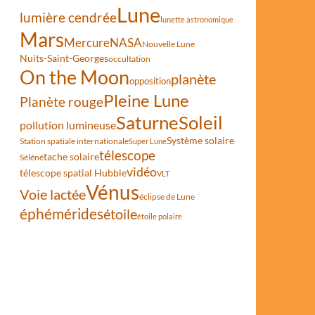
Lune
lumière cendrée
lunette astronomique
Mars
Mercure
NASA
Nouvelle Lune
Nuits-Saint-Georges
occultation
On the Moon
planète
opposition
Pleine Lune
Planète rouge
Saturne
Soleil
pollution lumineuse
Système solaire
Station spatiale internationale
Super Lune
télescope
tache solaire
Séléné
vidéo
télescope spatial Hubble
VLT
Vénus
Voie lactée
éclipse de Lune
éphémérides
étoile
étoile polaire