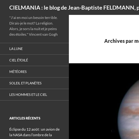
Recherche
CIELMANIA : le blog de Jean-Baptiste FELDMANN, p
"J'ai en moi un besoin terrible.
Dirais-je le mot? La religion.
Alors, je sors la nuit et je peins
des étoiles." Vincent van Gogh
Archives par mo
LA LUNE
CIEL ÉTOILÉ
MÉTÉORES
SOLEIL ET PLANÈTES
LES HOMMES ET LE CIEL
ARTICLES RÉCENTS
Éclipse du 12 août : un avion de
la NASA dans l’ombre de la