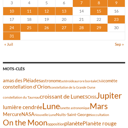
3
4
5
6
7
8
9
10
11
12
13
14
15
16
17
18
19
20
21
22
23
24
25
26
27
28
29
30
31
« Juil
Sep »
MOTS-CLÉS
amas des Pléiades
comète
astronome
aurore boréale
astéroïde
Chili
constellation d'Orion
constellation de la Grande Ourse
Jupiter
croissant de Lune
ESO
ISS
constellation du Taureau
Lune
Mars
lumière cendrée
lunette astronomique
Mercure
NASA
Nuits-Saint-Georges
Nouvelle Lune
occultation
On the Moon
planète
Planète rouge
opposition