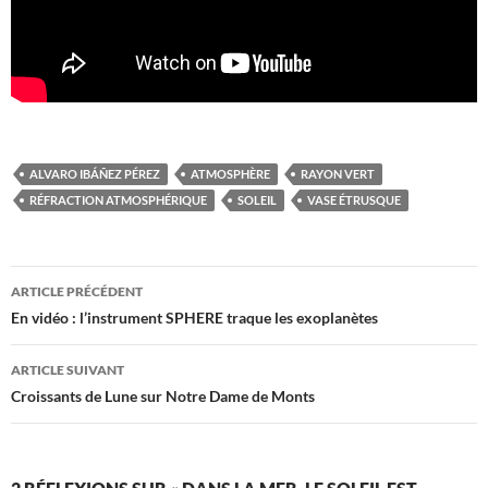
ALVARO IBÁÑEZ PÉREZ
ATMOSPHÈRE
RAYON VERT
RÉFRACTION ATMOSPHÉRIQUE
SOLEIL
VASE ÉTRUSQUE
Navigation
ARTICLE PRÉCÉDENT
des
En vidéo : l’instrument SPHERE traque les exoplanètes
articles
ARTICLE SUIVANT
Croissants de Lune sur Notre Dame de Monts