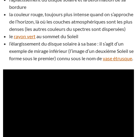
bordure
la couleur rouge, toujours plus intense quand on s’approche
de l’horizon, là où les couches atmosphériques sont les plus
denses (les autres couleurs du spectres sont dispersées)
le
rayon vert
au sommet du Soleil
l’élargissement du disque solaire à sa base : il s’agit d’un
exemple de mirage inférieur (l’image d’un deuxième Soleil se
forme sous le premier) connu sous le nom de
vase étrusque
.