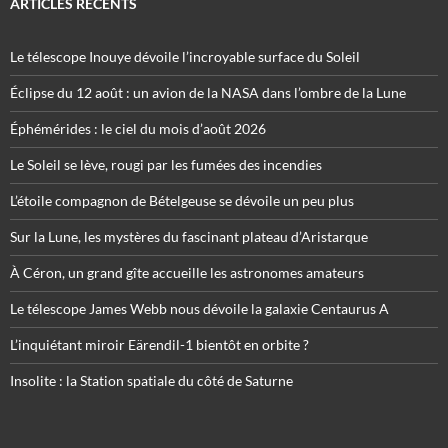
ARTICLES RÉCENTS
Le télescope Inouye dévoile l’incroyable surface du Soleil
Éclipse du 12 août : un avion de la NASA dans l’ombre de la Lune
Éphémérides : le ciel du mois d’août 2026
Le Soleil se lève, rougi par les fumées des incendies
L’étoile compagnon de Bételgeuse se dévoile un peu plus
Sur la Lune, les mystères du fascinant plateau d’Aristarque
À Céron, un grand gîte accueille les astronomes amateurs
Le télescope James Webb nous dévoile la galaxie Centaurus A
L’inquiétant miroir Eärendil-1 bientôt en orbite ?
Insolite : la Station spatiale du côté de Saturne