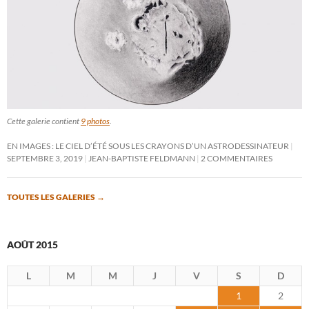
Cette galerie contient
9 photos
.
EN IMAGES : LE CIEL D’ÉTÉ SOUS LES CRAYONS D’UN ASTRODESSINATEUR
SEPTEMBRE 3, 2019
JEAN-BAPTISTE FELDMANN
2 COMMENTAIRES
TOUTES LES GALERIES
→
AOÛT 2015
L
M
M
J
V
S
D
1
2