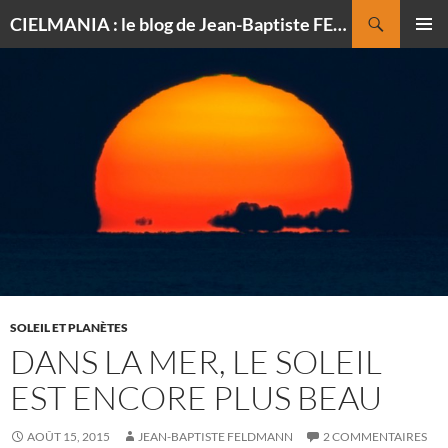
Recherche
CIELMANIA : le blog de Jean-Baptiste FELDMANN, photographe du ciel
ALLER
MENU
AU
PRINCI
CONTENU
SOLEIL ET PLANÈTES
DANS LA MER, LE SOLEIL
EST ENCORE PLUS BEAU
AOÛT 15, 2015
JEAN-BAPTISTE FELDMANN
2 COMMENTAIRES