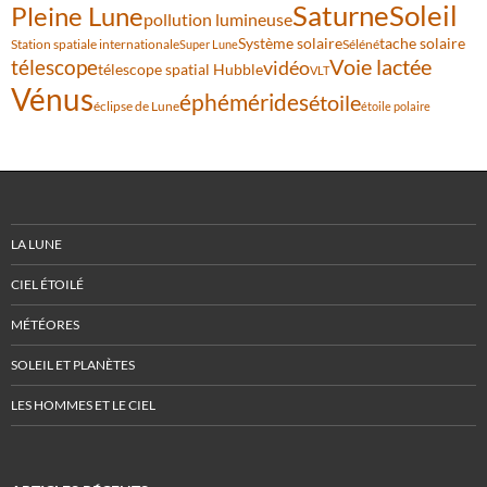
Saturne
Soleil
Pleine Lune
pollution lumineuse
Système solaire
tache solaire
Station spatiale internationale
Séléné
Super Lune
Voie lactée
télescope
vidéo
télescope spatial Hubble
VLT
Vénus
éphémérides
étoile
éclipse de Lune
étoile polaire
LA LUNE
CIEL ÉTOILÉ
MÉTÉORES
SOLEIL ET PLANÈTES
LES HOMMES ET LE CIEL