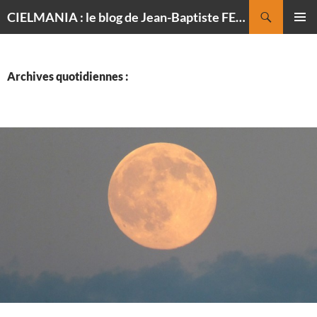
Recherche
CIELMANIA : le blog de Jean-Baptiste FELDMANN, photographe du ciel
ALLER
MENU
AU
PRINCI
CONTENU
Archives quotidiennes :