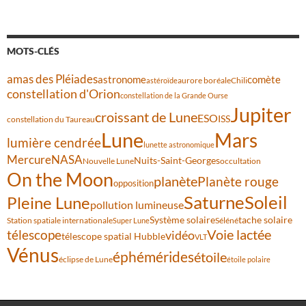
MOTS-CLÉS
amas des Pléiades
comète
astronome
aurore boréale
astéroïde
Chili
constellation d'Orion
constellation de la Grande Ourse
Jupiter
croissant de Lune
ESO
ISS
constellation du Taureau
Lune
Mars
lumière cendrée
lunette astronomique
Mercure
NASA
Nuits-Saint-Georges
Nouvelle Lune
occultation
On the Moon
planète
Planète rouge
opposition
Saturne
Soleil
Pleine Lune
pollution lumineuse
Système solaire
tache solaire
Station spatiale internationale
Séléné
Super Lune
Voie lactée
télescope
vidéo
télescope spatial Hubble
VLT
Vénus
éphémérides
étoile
éclipse de Lune
étoile polaire