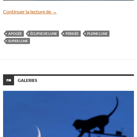
Admirez la première Super Lune de l’anné
Continuer la lecture de
→
APOGÉE
ÉCLIPSE DE LUNE
PÉRIGÉE
PLEINE LUNE
SUPER LUNE
GALERIES