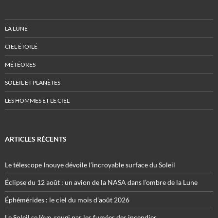
LA LUNE
CIEL ÉTOILÉ
MÉTÉORES
SOLEIL ET PLANÈTES
LES HOMMES ET LE CIEL
ARTICLES RÉCENTS
Le télescope Inouye dévoile l’incroyable surface du Soleil
Éclipse du 12 août : un avion de la NASA dans l’ombre de la Lune
Éphémérides : le ciel du mois d’août 2026
Le Soleil se lève, rougi par les fumées des incendies