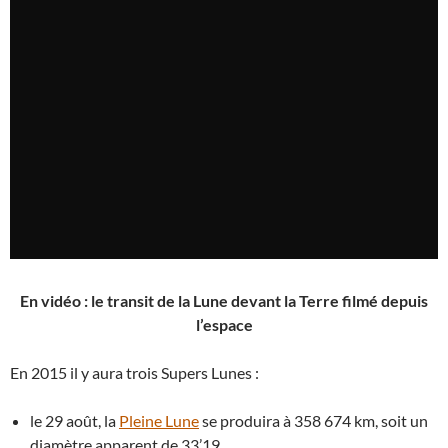
En vidéo : le transit de la Lune devant la Terre filmé depuis
l’espace
En 2015 il y aura trois Supers Lunes :
le 29 août, la
Pleine Lune
se produira à 358 674 km, soit un
diamètre apparent de 33’19