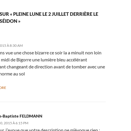
SUR « PLEINE LUNE LE 2 JUILLET DERRIÈRE LE
SÉIDON »
015 À 8:30 AM
s vue une chose bizarre ce soir la a minuit non loin
 midi de Bigorre une lumière bleu accélérant
sant changeant de direction avant de tomber avec une
énorme au sol
DRE
n-Baptiste FELDMANN
0, 2015 À 6:15 PM
r, j’avoue que votre description ne m’évoque rien ;