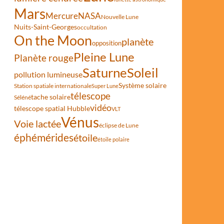
Mars
Mercure
NASA
Nouvelle Lune
Nuits-Saint-Georges
occultation
On the Moon
planète
opposition
Pleine Lune
Planète rouge
Saturne
Soleil
pollution lumineuse
Système solaire
Station spatiale internationale
Super Lune
télescope
tache solaire
Séléné
vidéo
télescope spatial Hubble
VLT
Vénus
Voie lactée
éclipse de Lune
éphémérides
étoile
étoile polaire