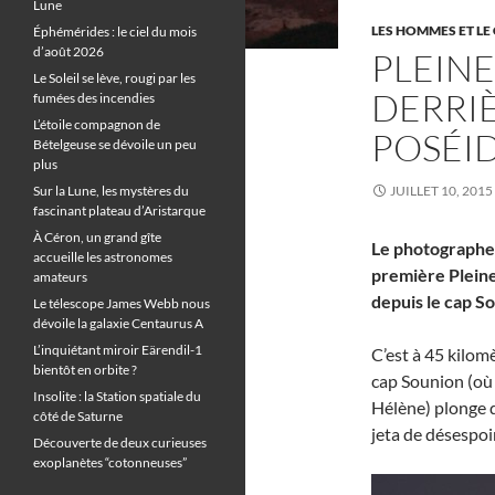
Lune
LES HOMMES ET LE 
Éphémérides : le ciel du mois
d’août 2026
PLEINE
Le Soleil se lève, rougi par les
DERRIÈ
fumées des incendies
L’étoile compagnon de
POSÉI
Bételgeuse se dévoile un peu
plus
Sur la Lune, les mystères du
JUILLET 10, 2015
fascinant plateau d’Aristarque
À Céron, un grand gîte
Le photographe g
accueille les astronomes
première Pleine 
amateurs
depuis le cap S
Le télescope James Webb nous
dévoile la galaxie Centaurus A
L’inquiétant miroir Eärendil-1
C’est à 45 kilomè
bientôt en orbite ?
cap Sounion (où 
Insolite : la Station spatiale du
Hélène) plonge d
côté de Saturne
jeta de désespoir
Découverte de deux curieuses
exoplanètes “cotonneuses”