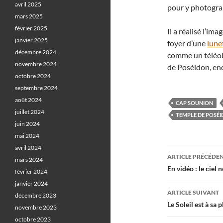
avril 2025
pour y photograp
mars 2025
février 2025
Il a réalisé l’im
janvier 2025
foyer d’une
lune
décembre 2024
comme un téléobj
novembre 2024
de Poséidon, enco
octobre 2024
septembre 2024
août 2024
CAP SOUNION
juillet 2024
TEMPLE DE POSÉ
juin 2024
mai 2024
avril 2024
Navigati
ARTICLE PRÉCÉDE
mars 2024
des
En vidéo : le ciel
février 2024
janvier 2024
articles
ARTICLE SUIVANT
décembre 2023
Le Soleil est à sa 
novembre 2023
octobre 2023