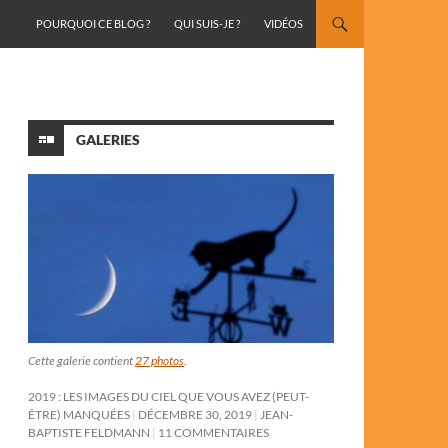
ALLER AU CONTENU
POURQUOI CE BLOG ?
QUI SUIS-JE ?
VIDÉOS
GALERIES
Cette galerie contient
27 photos
.
2019 : LES IMAGES DU CIEL QUE VOUS AVEZ (PEUT-
ÊTRE) MANQUÉES
DÉCEMBRE 30, 2019
JEAN-
BAPTISTE FELDMANN
11 COMMENTAIRES