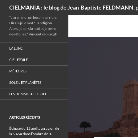
Recherche
CIELMANIA : le blog de Jean-Baptiste FELDMANN, p
"J'ai en moi un besoin terrible.
Dirais-je le mot? La religion.
Alors, je sors la nuit et je peins
des étoiles." Vincent van Gogh
LA LUNE
CIEL ÉTOILÉ
MÉTÉORES
SOLEIL ET PLANÈTES
LES HOMMES ET LE CIEL
ARTICLES RÉCENTS
Éclipse du 12 août : un avion de
la NASA dans l’ombre de la