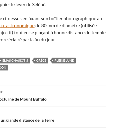
hier le lever de Séléné.
age ci-dessus en fixant son boîtier photographique au
tte astronomique
de 80 mm de diamètre (utilisée
ectif) tout en se plaçant à bonne distance du temple
re éclairé par la fin du jour.
ELIAS CHASIOTIS
GRÈCE
PLEINE LUNE
IDON
on
NT
 nocturne de Mount Buffalo
plus grande distance de la Terre