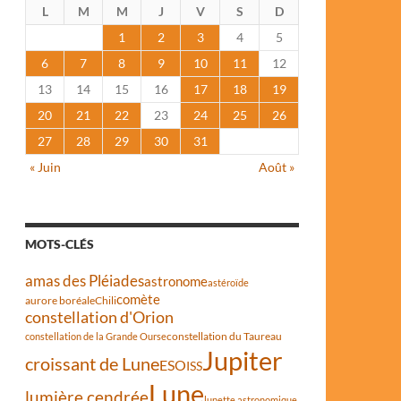
L
M
M
J
V
S
D
1
2
3
4
5
6
7
8
9
10
11
12
13
14
15
16
17
18
19
20
21
22
23
24
25
26
27
28
29
30
31
« Juin
Août »
MOTS-CLÉS
amas des Pléiades
astronome
astéroïde
comète
aurore boréale
Chili
constellation d'Orion
constellation du Taureau
constellation de la Grande Ourse
Jupiter
croissant de Lune
ESO
ISS
Lune
lumière cendrée
lunette astronomique