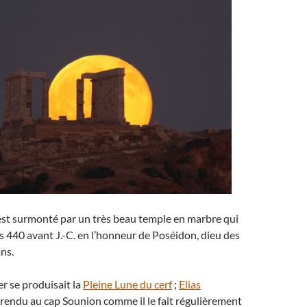
est surmonté par un très beau temple en marbre qui
rs 440 avant J.-C. en l’honneur de Poséidon, dieu des
ns.
ier se produisait la
Pleine Lune du cerf
;
Elias
t rendu au cap Sounion comme il le fait régulièrement