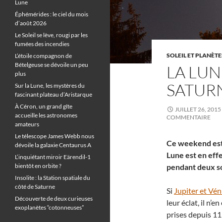
Lune
Éphémérides : le ciel du mois
d’août 2026
Le Soleil se lève, rougi par les
fumées des incendies
SOLEIL ET PLANÈTE
L’étoile compagnon de
Bételgeuse se dévoile un peu
LA LUN
plus
SATURN
Sur la Lune, les mystères du
fascinant plateau d’Aristarque
À Céron, un grand gîte
JUILLET 26, 2015
accueille les astronomes
COMMENTAIRE
amateurs
Le télescope James Webb nous
Ce weekend est 
dévoile la galaxie Centaurus A
Lune est en eff
L’inquiétant miroir Eärendil-1
bientôt en orbite ?
pendant deux s
Insolite : la Station spatiale du
côté de Saturne
Si
Jupiter et Vé
Découverte de deux curieuses
leur éclat, il n’
exoplanètes “cotonneuses”
prises depuis 11