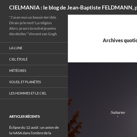
Recherche
CIELMANIA : le blog de Jean-Baptiste FELDMANN, p
"J'ai en moi un besoin terrible.
Dirais-je le mot? La religion.
Alors, je sors la nuit et je peins
des étoiles." Vincent van Gogh
Archives quotid
LA LUNE
CIEL ÉTOILÉ
MÉTÉORES
SOLEIL ET PLANÈTES
LES HOMMES ET LE CIEL
ARTICLES RÉCENTS
Éclipse du 12 août : un avion de
la NASA dans l’ombre de la