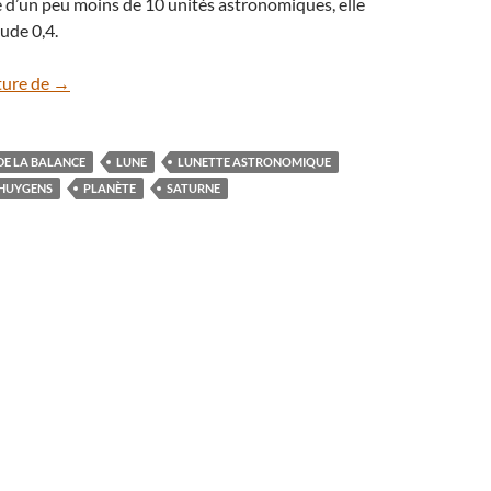
e d’un peu moins de 10 unités astronomiques, elle
tude 0,4.
La Lune à l’ouest de Saturne le 25 juillet
ture de
→
DE LA BALANCE
LUNE
LUNETTE ASTRONOMIQUE
-HUYGENS
PLANÈTE
SATURNE