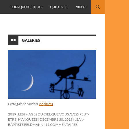
ALLER AU CONTENU
POURQUOI CE BLOG ?
QUI SUIS-JE ?
VIDÉOS
GALERIES
Cette galerie contient
27 photos
.
2019 : LES IMAGES DU CIEL QUE VOUS AVEZ (PEUT-
ÊTRE) MANQUÉES
DÉCEMBRE 30, 2019
JEAN-
BAPTISTE FELDMANN
11 COMMENTAIRES