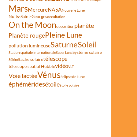
Mars
Mercure
NASA
Nouvelle Lune
Nuits-Saint-Georges
occultation
On the Moon
planète
opposition
Pleine Lune
Planète rouge
Saturne
Soleil
pollution lumineuse
Système solaire
Station spatiale internationale
Super Lune
télescope
tache solaire
Séléné
vidéo
télescope spatial Hubble
VLT
Vénus
Voie lactée
éclipse de Lune
éphémérides
étoile
étoile polaire