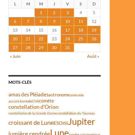
L
M
M
J
V
S
D
1
2
3
4
5
6
7
8
9
10
11
12
13
14
15
16
17
18
19
20
21
22
23
24
25
26
27
28
29
30
31
« Juin
Août »
MOTS-CLÉS
amas des Pléiades
astronome
astéroïde
comète
aurore boréale
Chili
constellation d'Orion
constellation du Taureau
constellation de la Grande Ourse
Jupiter
croissant de Lune
ESO
ISS
Lune
lumière cendrée
lunette astronomique