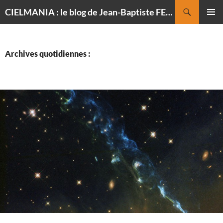
Recherche
CIELMANIA : le blog de Jean-Baptiste FELDMANN, photographe du ciel
ALLER
MENU
AU
PRINCI
CONTENU
Archives quotidiennes :