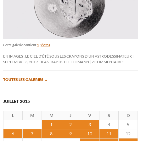
Cette galerie contient
9 photos
.
EN IMAGES : LE CIEL D’ÉTÉ SOUS LES CRAYONS D’UN ASTRODESSINATEUR
SEPTEMBRE 3, 2019
JEAN-BAPTISTE FELDMANN
2 COMMENTAIRES
TOUTES LES GALERIES
→
JUILLET 2015
L
M
M
J
V
S
D
1
2
3
4
5
6
7
8
9
10
11
12