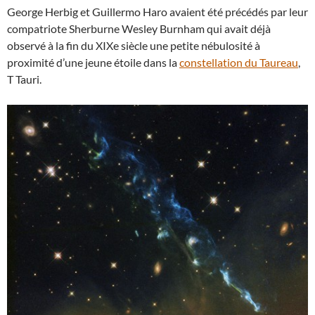
George Herbig et Guillermo Haro avaient été précédés par leur
compatriote Sherburne Wesley Burnham qui avait déjà
observé à la fin du XIXe siècle une petite nébulosité à
proximité d’une jeune étoile dans la
constellation du Taureau
,
T Tauri.