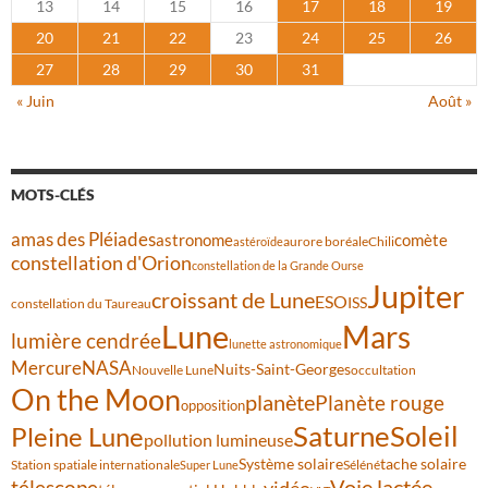
13
14
15
16
17
18
19
20
21
22
23
24
25
26
27
28
29
30
31
« Juin
Août »
MOTS-CLÉS
amas des Pléiades
comète
astronome
aurore boréale
astéroïde
Chili
constellation d'Orion
constellation de la Grande Ourse
Jupiter
croissant de Lune
ESO
ISS
constellation du Taureau
Lune
Mars
lumière cendrée
lunette astronomique
Mercure
NASA
Nuits-Saint-Georges
Nouvelle Lune
occultation
On the Moon
planète
Planète rouge
opposition
Saturne
Soleil
Pleine Lune
pollution lumineuse
Système solaire
tache solaire
Station spatiale internationale
Séléné
Super Lune
Voie lactée
télescope
vidéo