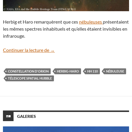
Herbig et Haro remarquèrent que ces
nébuleuses
présentaient
les mêmes spectres inhabituels et qu’elles étaient invisibles en
infrarouge.
Herbig-Haro 110, un geyser de gaz chau
Continuer la lecture de
→
CONSTELLATION D'ORION
HERBIG-HARO
HH 110
NÉBULEUSE
TÉLESCOPE SPATIAL HUBBLE
GALERIES