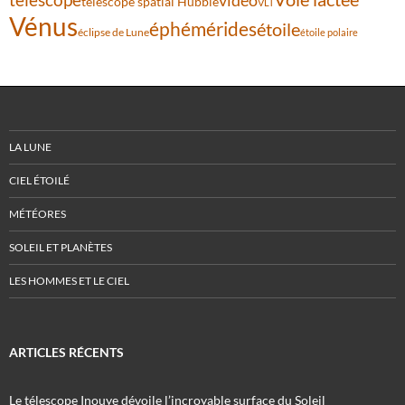
télescope spatial Hubble
VLT
Vénus
éphémérides
étoile
éclipse de Lune
étoile polaire
LA LUNE
CIEL ÉTOILÉ
MÉTÉORES
SOLEIL ET PLANÈTES
LES HOMMES ET LE CIEL
ARTICLES RÉCENTS
Le télescope Inouye dévoile l’incroyable surface du Soleil