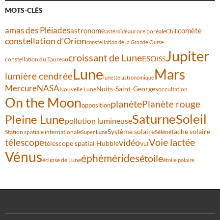
MOTS-CLÉS
amas des Pléiades
comète
astronome
aurore boréale
astéroïde
Chili
constellation d'Orion
constellation de la Grande Ourse
Jupiter
croissant de Lune
ESO
ISS
constellation du Taureau
Lune
Mars
lumière cendrée
lunette astronomique
Mercure
NASA
Nuits-Saint-Georges
Nouvelle Lune
occultation
On the Moon
planète
Planète rouge
opposition
Saturne
Soleil
Pleine Lune
pollution lumineuse
Système solaire
tache solaire
Station spatiale internationale
Séléné
Super Lune
Voie lactée
télescope
vidéo
télescope spatial Hubble
VLT
Vénus
éphémérides
étoile
éclipse de Lune
étoile polaire