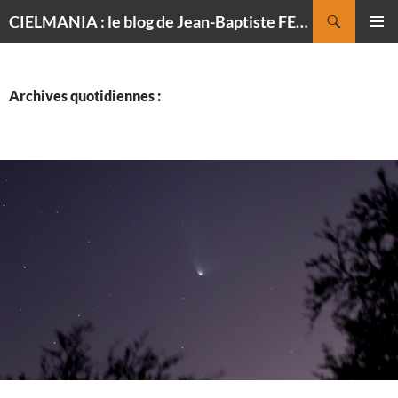
Recherche
CIELMANIA : le blog de Jean-Baptiste FELDMANN, photographe du ciel
ALLER
MENU
AU
PRINCI
CONTENU
Archives quotidiennes :