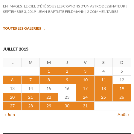
EN IMAGES : LE CIEL D’ÉTÉ SOUS LES CRAYONS D’UN ASTRODESSINATEUR
SEPTEMBRE 3, 2019
JEAN-BAPTISTE FELDMANN
2 COMMENTAIRES
TOUTES LES GALERIES
→
JUILLET 2015
L
M
M
J
V
S
D
1
2
3
4
5
6
7
8
9
10
11
12
13
14
15
16
17
18
19
20
21
22
23
24
25
26
27
28
29
30
31
« Juin
Août »