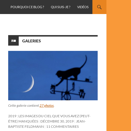
ALLER AU CONTENU
POURQUOI CE BLOG ?
QUI SUIS-JE ?
VIDÉOS
GALERIES
Cette galerie contient
27 photos
.
2019 : LES IMAGES DU CIEL QUE VOUS AVEZ (PEUT-
ÊTRE) MANQUÉES
DÉCEMBRE 30, 2019
JEAN-
BAPTISTE FELDMANN
11 COMMENTAIRES