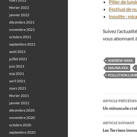
mars 2022
Pilier de lum
février 2022
Festival de n
janvier 2022
Insolite : mir
décembre 2021
novembre 2021
Suivez l’actuali
octobre 2021
vous abonnant à
septembre 2021
août 2021
juillet 2021
ANDREW HARA
juin 2021
MAUNA KEA
mai 2021
POLLUTION LUMI
avril 2021
mars 2021
février 2021
Navigati
ARTICLE PRÉCÉDE
janvier 2021
des
Un minuscule croi
décembre 2020
articles
novembre 2020
ARTICLE SUIVANT
octobre 2020
Les Terriens immo
septembre 2020