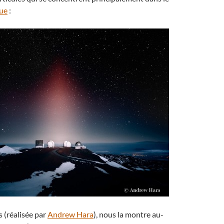
que
:
s (réalisée par
Andrew Hara
), nous la montre au-