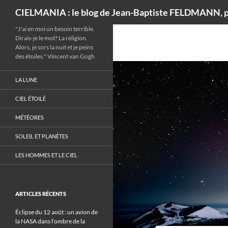
Recherche
CIELMANIA : le blog de Jean-Baptiste FELDMANN, p
"J'ai en moi un besoin terrible.
Dirais-je le mot? La religion.
Alors, je sors la nuit et je peins
des étoiles." Vincent van Gogh
LA LUNE
CIEL ÉTOILÉ
MÉTÉORES
SOLEIL ET PLANÈTES
LES HOMMES ET LE CIEL
ARTICLES RÉCENTS
Éclipse du 12 août : un avion de
la NASA dans l’ombre de la