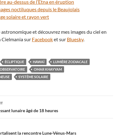
ière au-dessus de l’Etna en éruption
uages noctiluques depuis le Beaujolais
age solaire et rayon vert
té astronomique et découvrez mes images du ciel en
 Cielmania sur
Facebook
et sur
Bluesky
.
ÉCLIPTIQUE
HAWAÏ
LUMIÈRE ZODIACALE
OBSERVATOIRE
OMAR KHAYYAM
NEUSE
SYSTÈME SOLAIRE
on
NT
ssant lunaire âgé de 18 heures
rtalisent la rencontre Lune-Vénus-Mars