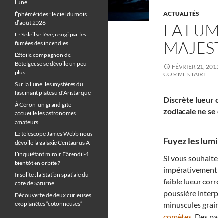
Lune
ACTUALITÉS
Éphémérides : le ciel du mois
d’août 2026
LA LUM
Le Soleil se lève, rougi par les
MAJES
fumées des incendies
L’étoile compagnon de
Bételgeuse se dévoile un peu
FÉVRIER 21, 201
plus
COMMENTAIRE
Sur la Lune, les mystères du
fascinant plateau d’Aristarque
Discrète lueur 
À Céron, un grand gîte
zodiacale ne se 
accueille les astronomes
amateurs
Le télescope James Webb nous
Fuyez les lumi
dévoile la galaxie Centaurus A
L’inquiétant miroir Eärendil-1
Si vous souhaitez
bientôt en orbite ?
impérativement 
Insolite : la Station spatiale du
faible lueur corr
côté de Saturne
poussière interp
Découverte de deux curieuses
exoplanètes “cotonneuses”
minuscules grain
comètes
. Des p