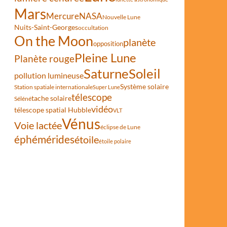
Mars
Mercure
NASA
Nouvelle Lune
Nuits-Saint-Georges
occultation
On the Moon
planète
opposition
Pleine Lune
Planète rouge
Saturne
Soleil
pollution lumineuse
Système solaire
Station spatiale internationale
Super Lune
télescope
tache solaire
Séléné
vidéo
télescope spatial Hubble
VLT
Vénus
Voie lactée
éclipse de Lune
éphémérides
étoile
étoile polaire