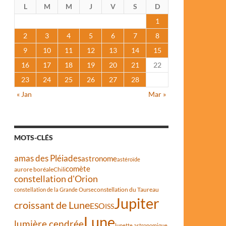
L
M
M
J
V
S
D
1
2
3
4
5
6
7
8
9
10
11
12
13
14
15
16
17
18
19
20
21
22
23
24
25
26
27
28
« Jan
Mar »
MOTS-CLÉS
amas des Pléiades
astronome
astéroïde
comète
aurore boréale
Chili
constellation d'Orion
constellation du Taureau
constellation de la Grande Ourse
Jupiter
croissant de Lune
ESO
ISS
Lune
lumière cendrée
lunette astronomique