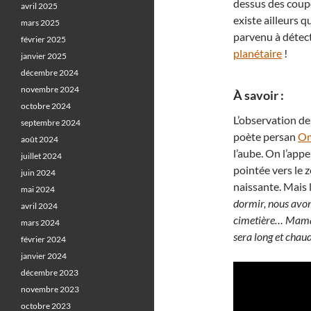
dessus des coupo
avril 2025
existe ailleurs q
mars 2025
parvenu à détec
février 2025
planétaire
!
janvier 2025
décembre 2024
novembre 2024
À savoir :
octobre 2024
L’observation de
septembre 2024
poète persan
Om
août 2024
l’aube.
On l’appel
juillet 2024
pointée vers le z
juin 2024
naissante. Mais 
mai 2024
dormir, nous avon
avril 2024
cimetière… Maman a
mars 2024
sera long et chaud
février 2024
janvier 2024
décembre 2023
novembre 2023
octobre 2023