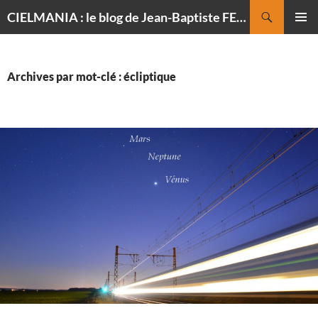
Recherche
CIELMANIA : le blog de Jean-Baptiste FELDMANN, photographe du ciel
ALLER
MENU
AU
PRINCI
CONTENU
Archives par mot-clé : écliptique