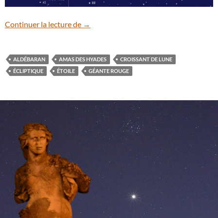
Le croissant de Lune surplombe l’étoile 
Continuer la lecture de
→
ALDÉBARAN
AMAS DES HYADES
CROISSANT DE LUNE
ÉCLIPTIQUE
ÉTOILE
GÉANTE ROUGE