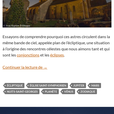
Essayons de comprendre pourquoi ces astres circulent dans la
même bande de ciel, appelée plan de l’écliptique, une situation
à l’origine des rencontres célestes que nous aimons tant et qui
sont les
conjonctions
et les
éclipses
.
Vénus, Mars et Jupiter s’étirent le long de
Continuer la lecture de
→
ÉCLIPTIQUE
ÉGLISE SAINT-SYMPHORIEN
JUPITER
MARS
NUITS-SAINT-GEORGES
PLANÈTE
VÉNUS
ZODIAQUE