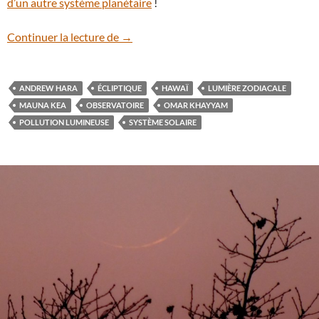
d’un autre système planétaire
!
La lumière zodiacale en majesté sur le 
Continuer la lecture de
→
ANDREW HARA
ÉCLIPTIQUE
HAWAÏ
LUMIÈRE ZODIACALE
MAUNA KEA
OBSERVATOIRE
OMAR KHAYYAM
POLLUTION LUMINEUSE
SYSTÈME SOLAIRE