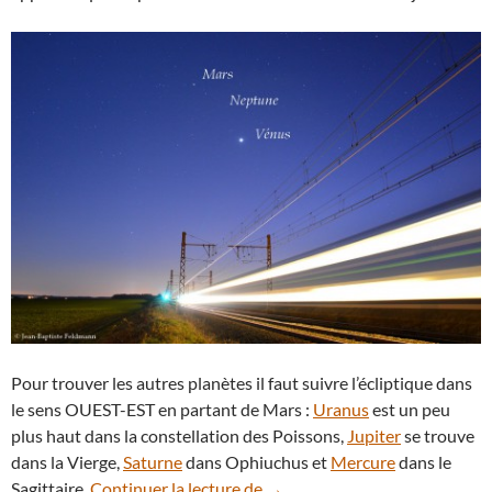
Pour trouver les autres planètes il faut suivre l’écliptique dans
le sens OUEST-EST en partant de Mars :
Uranus
est un peu
plus haut dans la constellation des Poissons,
Jupiter
se trouve
dans la Vierge,
Saturne
dans Ophiuchus et
Mercure
dans le
Trafic sur l’écliptique : 3 plan
Sagittaire.
Continuer la lecture de
→