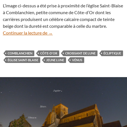
L’image ci-dessus a été prise à proximité de l’église Saint-Blaise
à Comblanchien, petite commune de Côte-d’Or dont les
carrières produisent un célèbre calcaire compact de teinte
beige dont la dureté est comparable à celle du marbre.
3 octobre : la Lune et Vénus se retrouven
Continuer la lecture de
→
COMBLANCHIEN
CÔTE-D'OR
CROISSANT DE LUNE
ÉCLIPTIQUE
ÉGLISE SAINT-BLAISE
JEUNE LUNE
VÉNUS