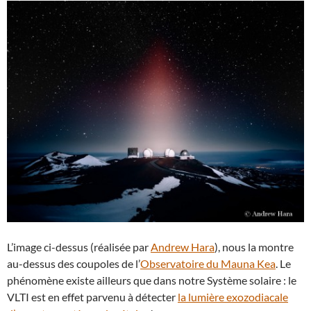
L’image ci-dessus (réalisée par
Andrew Hara
), nous la montre
au-dessus des coupoles de l’
Observatoire du Mauna Kea
. Le
phénomène existe ailleurs que dans notre Système solaire : le
VLTI est en effet parvenu à détecter
la lumière exozodiacale