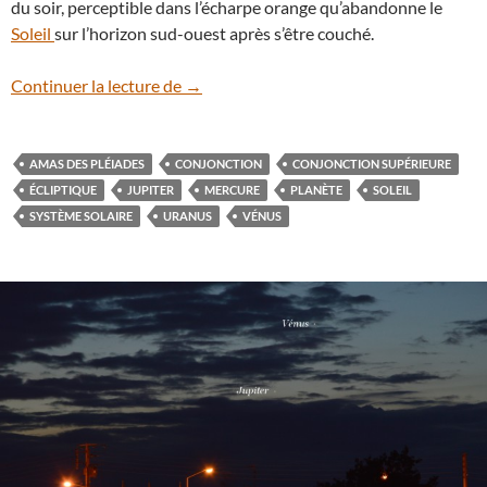
du soir, perceptible dans l’écharpe orange qu’abandonne le
Soleil
sur l’horizon sud-ouest après s’être couché.
Vénus est de retour le soir
Continuer la lecture de
→
AMAS DES PLÉIADES
CONJONCTION
CONJONCTION SUPÉRIEURE
ÉCLIPTIQUE
JUPITER
MERCURE
PLANÈTE
SOLEIL
SYSTÈME SOLAIRE
URANUS
VÉNUS