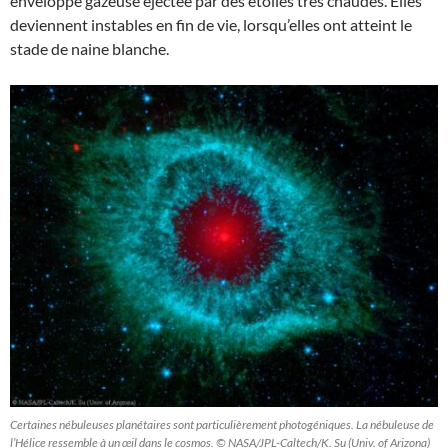
enveloppe gazeuse éjectée par des étoiles très chaudes. Elles
deviennent instables en fin de vie, lorsqu’elles ont atteint le
stade de naine blanche.
Certaines nébuleuses planétaires sont particulièrement photogéniques. La nébuleuse de
l’Hélice ressemble à un œil dans le cosmos. © NASA/JPL-Caltech/K. Su (Univ. of Arizona)