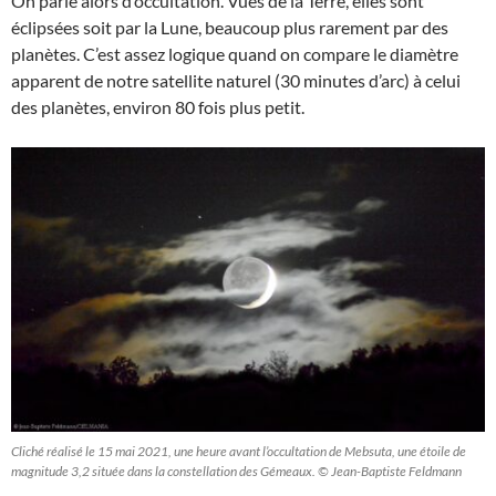
On parle alors d’occultation. Vues de la Terre, elles sont
éclipsées soit par la Lune, beaucoup plus rarement par des
planètes. C’est assez logique quand on compare le diamètre
apparent de notre satellite naturel (30 minutes d’arc) à celui
des planètes, environ 80 fois plus petit.
Cliché réalisé le 15 mai 2021, une heure avant l’occultation de Mebsuta, une étoile de
magnitude 3,2 située dans la constellation des Gémeaux. © Jean-Baptiste Feldmann