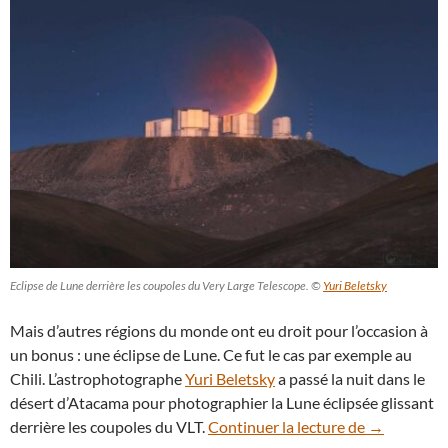
Eclipse de Lune derrière les coupoles du Very Large Telescope. ©
Yuri Beletsky
Mais d’autres régions du monde ont eu droit pour l’occasion à
un bonus : une éclipse de Lune. Ce fut le cas par exemple au
Chili. L’astrophotographe
Yuri Beletsky
a passé la nuit dans le
désert d’Atacama pour photographier la Lune éclipsée glissant
Eclipse de 
derrière les coupoles du VLT.
Continuer la lecture de
→