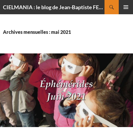
Recherche
CIELMANIA : le blog de Jean-Baptiste FELDMANN, photographe du ciel
ALLER
MENU
AU
PRINCI
CONTENU
Archives mensuelles : mai 2021