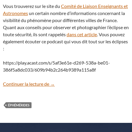
Vous trouverez sur le site du
Comité de Liaison Enseignants et
Astronomes
un certain nombre d’informations concernant la
visibilité du phénomène pour différentes villes de France.
Quant aux conseils pour observer et photographier l’éclipse en
toute sécurité, ils sont rappelés
dans cet article
. Vous pouvez
également écouter ce podcast qui vous dit tout sur les éclipses
:
https://play.acast.com/s/5af3e61e-d269-538a-be01-
386f5a8dc033/609b94b2c264b9389a115a8f
Une éclipse partielle de Soleil au menu d
Continuer la lecture de
→
ÉPHÉMÉRIDES