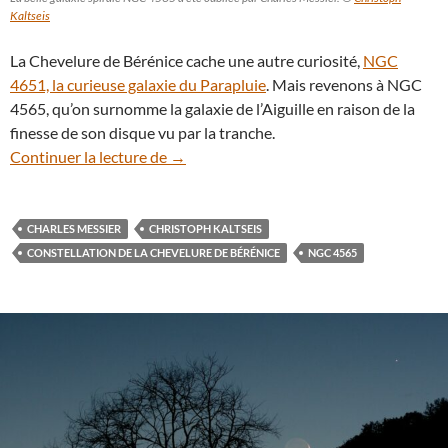
Kaltseis
La Chevelure de Bérénice cache une autre curiosité,
NGC
4651, la curieuse galaxie du Parapluie
. Mais revenons à NGC
4565, qu’on surnomme la galaxie de l’Aiguille en raison de la
finesse de son disque vu par la tranche.
NGC 4565, la belle galaxie spirale oubli
Continuer la lecture de
→
CHARLES MESSIER
CHRISTOPH KALTSEIS
CONSTELLATION DE LA CHEVELURE DE BÉRÉNICE
NGC 4565