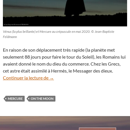
Vénus (la plus brillante) et Mercure au crépuscule en mai 2020. © Jean-Baptiste
Feldmann
En raison de son déplacement très rapide (la planète met
seulement 88 jours pour faire le tour du Soleil), les Romains lui
avaient donné le nom du dieu du commerce. Chez les Grecs,
cet astre était assimilé à Hermès, le Messager des dieux.
Le rendez-vous entre la Lune et Mercure
Continuer la lecture de
→
MERCURE
ON THE MOON