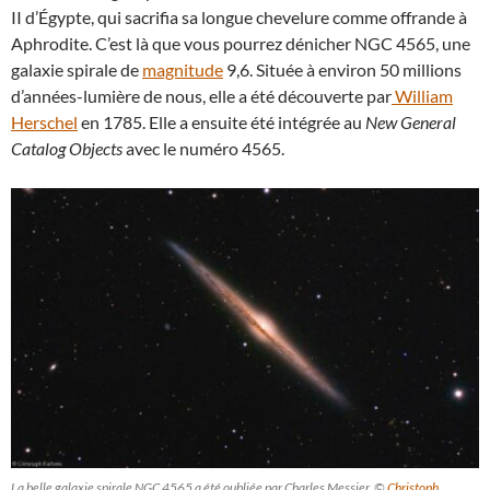
II d’Égypte, qui sacrifia sa longue chevelure comme offrande à
Aphrodite. C’est là que vous pourrez dénicher NGC 4565, une
galaxie spirale de
magnitude
9,6. Située à environ 50 millions
d’années-lumière de nous, elle a été découverte par
William
Herschel
en 1785. Elle a ensuite été intégrée au
New General
Catalog Objects
avec le numéro 4565.
La belle galaxie spirale NGC 4565 a été oubliée par Charles Messier. ©
Christoph