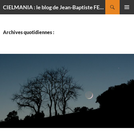
Recherche
CIELMANIA : le blog de Jean-Baptiste FELDMANN, photographe du ciel
ALLER
MENU
AU
PRINCI
CONTENU
Archives quotidiennes :