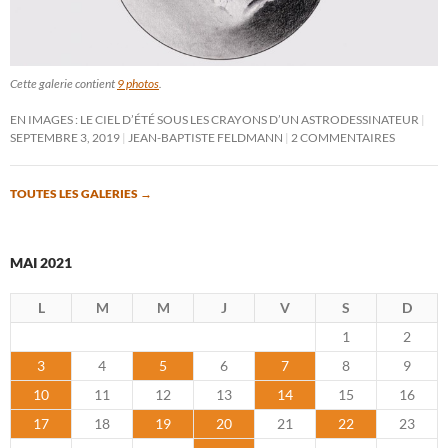
Cette galerie contient
9 photos
.
EN IMAGES : LE CIEL D’ÉTÉ SOUS LES CRAYONS D’UN ASTRODESSINATEUR
SEPTEMBRE 3, 2019
JEAN-BAPTISTE FELDMANN
2 COMMENTAIRES
TOUTES LES GALERIES
→
MAI 2021
L
M
M
J
V
S
D
1
2
3
4
5
6
7
8
9
10
11
12
13
14
15
16
17
18
19
20
21
22
23