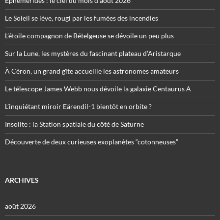
Éphémérides : le ciel du mois d’août 2026
Le Soleil se lève, rougi par les fumées des incendies
L’étoile compagnon de Bételgeuse se dévoile un peu plus
Sur la Lune, les mystères du fascinant plateau d’Aristarque
À Céron, un grand gîte accueille les astronomes amateurs
Le télescope James Webb nous dévoile la galaxie Centaurus A
L’inquiétant miroir Eärendil-1 bientôt en orbite ?
Insolite : la Station spatiale du côté de Saturne
Découverte de deux curieuses exoplanètes “cotonneuses”
ARCHIVES
août 2026