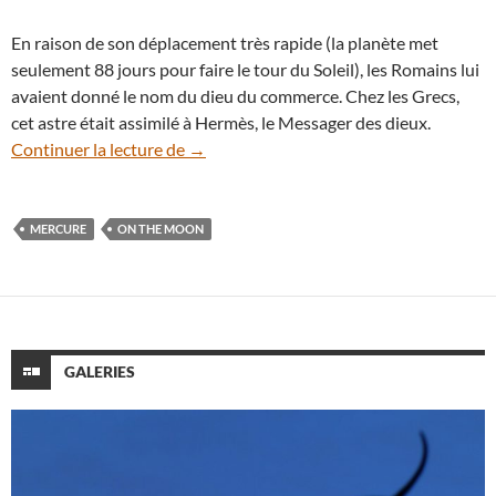
En raison de son déplacement très rapide (la planète met
seulement 88 jours pour faire le tour du Soleil), les Romains lui
avaient donné le nom du dieu du commerce. Chez les Grecs,
cet astre était assimilé à Hermès, le Messager des dieux.
Le rendez-vous entre la Lune et Mercure
Continuer la lecture de
→
MERCURE
ON THE MOON
GALERIES