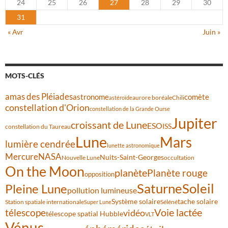
24
25
26
27
28
29
30
31
« Avr
Juin »
MOTS-CLÉS
amas des Pléiades
comète
astronome
aurore boréale
astéroïde
Chili
constellation d'Orion
constellation de la Grande Ourse
Jupiter
croissant de Lune
ESO
ISS
constellation du Taureau
Lune
Mars
lumière cendrée
lunette astronomique
Mercure
NASA
Nuits-Saint-Georges
Nouvelle Lune
occultation
On the Moon
planète
Planète rouge
opposition
Saturne
Soleil
Pleine Lune
pollution lumineuse
Système solaire
tache solaire
Station spatiale internationale
Séléné
Super Lune
Voie lactée
télescope
vidéo
télescope spatial Hubble
VLT
Vénus