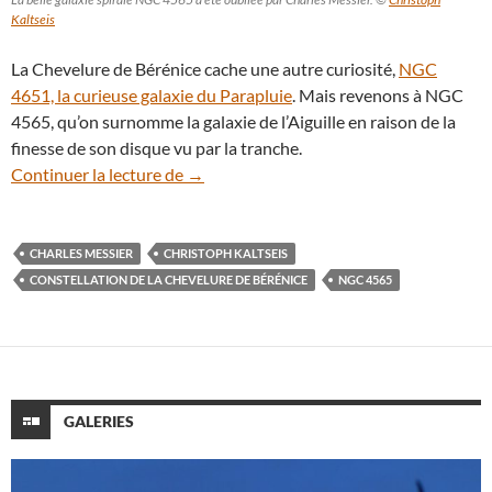
Kaltseis
La Chevelure de Bérénice cache une autre curiosité,
NGC
4651, la curieuse galaxie du Parapluie
. Mais revenons à NGC
4565, qu’on surnomme la galaxie de l’Aiguille en raison de la
finesse de son disque vu par la tranche.
NGC 4565, la belle galaxie spirale oubli
Continuer la lecture de
→
CHARLES MESSIER
CHRISTOPH KALTSEIS
CONSTELLATION DE LA CHEVELURE DE BÉRÉNICE
NGC 4565
GALERIES