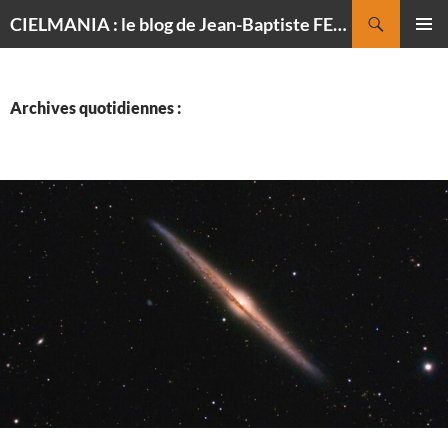
Recherche
CIELMANIA : le blog de Jean-Baptiste FELDMANN, photographe du ciel
ALLER
MENU
AU
PRINCI
CONTENU
Archives quotidiennes :