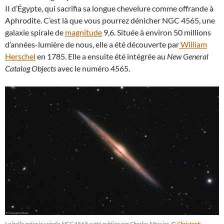
II d’Égypte, qui sacrifia sa longue chevelure comme offrande à
Aphrodite. C’est là que vous pourrez dénicher NGC 4565, une
galaxie spirale de
magnitude
9,6. Située à environ 50 millions
d’années-lumière de nous, elle a été découverte par
William
Herschel
en 1785. Elle a ensuite été intégrée au
New General
Catalog Objects
avec le numéro 4565.
La belle galaxie spirale NGC 4565 a été oubliée par Charles Messier. ©
Christoph