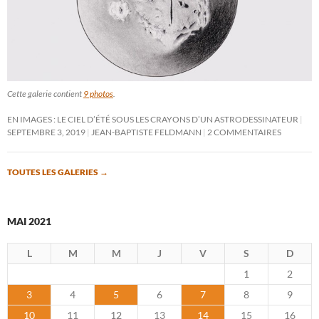
Cette galerie contient
9 photos
.
EN IMAGES : LE CIEL D’ÉTÉ SOUS LES CRAYONS D’UN ASTRODESSINATEUR
SEPTEMBRE 3, 2019
JEAN-BAPTISTE FELDMANN
2 COMMENTAIRES
TOUTES LES GALERIES
→
MAI 2021
L
M
M
J
V
S
D
1
2
3
4
5
6
7
8
9
10
11
12
13
14
15
16