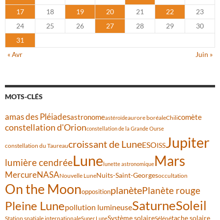
17
18
19
20
21
22
23
24
25
26
27
28
29
30
31
« Avr
Juin »
MOTS-CLÉS
amas des Pléiades
comète
astronome
aurore boréale
astéroïde
Chili
constellation d'Orion
constellation de la Grande Ourse
Jupiter
croissant de Lune
ESO
ISS
constellation du Taureau
Lune
Mars
lumière cendrée
lunette astronomique
Mercure
NASA
Nuits-Saint-Georges
Nouvelle Lune
occultation
On the Moon
planète
Planète rouge
opposition
Saturne
Soleil
Pleine Lune
pollution lumineuse
Système solaire
tache solaire
Station spatiale internationale
Séléné
Super Lune