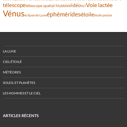
Voie lactée
télescope
vidéo
télescope spatial Hubble
VLT
Vénus
éphémérides
étoile
éclipse de Lune
étoile polaire
LA LUNE
CIEL ÉTOILÉ
MÉTÉORES
SOLEIL ET PLANÈTES
LES HOMMES ET LE CIEL
ARTICLES RÉCENTS