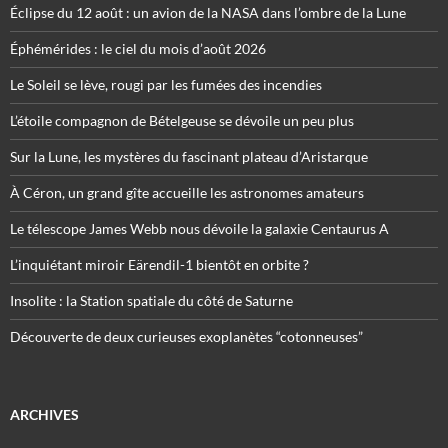
Éclipse du 12 août : un avion de la NASA dans l’ombre de la Lune
Éphémérides : le ciel du mois d’août 2026
Le Soleil se lève, rougi par les fumées des incendies
L’étoile compagnon de Bételgeuse se dévoile un peu plus
Sur la Lune, les mystères du fascinant plateau d’Aristarque
À Céron, un grand gîte accueille les astronomes amateurs
Le télescope James Webb nous dévoile la galaxie Centaurus A
L’inquiétant miroir Eärendil-1 bientôt en orbite ?
Insolite : la Station spatiale du côté de Saturne
Découverte de deux curieuses exoplanètes “cotonneuses”
ARCHIVES