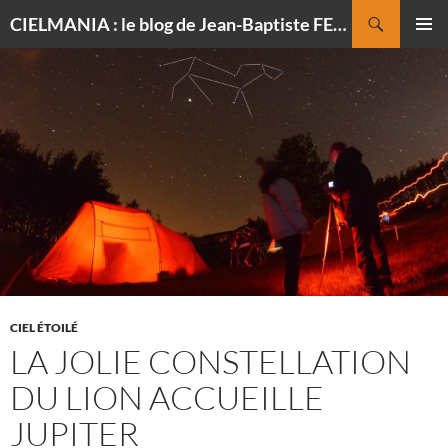
Recherche
CIELMANIA : le blog de Jean-Baptiste FELDMANN, photographe du ciel
ALLER
MENU
AU
PRINCI
CONTENU
CIEL ÉTOILÉ
LA JOLIE CONSTELLATION
DU LION ACCUEILLE
JUPITER