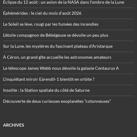
Éclipse du 12 août : un avion de la NASA dans l’ombre de la Lune
Éphémérides : le ciel du mois d’août 2026
Le Soleil se lève, rougi par les fumées des incendies
L’étoile compagnon de Bételgeuse se dévoile un peu plus
Sur la Lune, les mystères du fascinant plateau d’Aristarque
À Céron, un grand gîte accueille les astronomes amateurs
Le télescope James Webb nous dévoile la galaxie Centaurus A
L’inquiétant miroir Eärendil-1 bientôt en orbite ?
Insolite : la Station spatiale du côté de Saturne
Découverte de deux curieuses exoplanètes “cotonneuses”
ARCHIVES