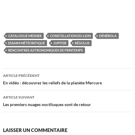
CATALOGUE MESSIER
CONSTELLATION DU LION
DÉNÉBOLA
ESSAIM MÉTÉORITIQUE
JUPITER
RÉGULUS
RENCONTRES ASTRONOMIQUES DE PRINTEMPS
Navigation
ARTICLE PRÉCÉDENT
des
En vidéo : découvrez les reliefs de la planète Mercure
articles
ARTICLE SUIVANT
Les premiers nuages noctiluques sont de retour
LAISSER UN COMMENTAIRE