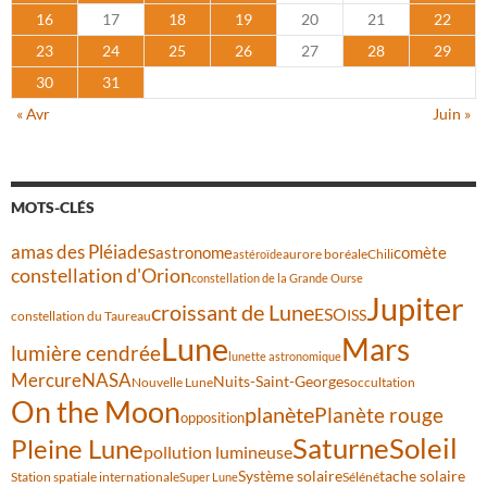
16
17
18
19
20
21
22
23
24
25
26
27
28
29
30
31
« Avr
Juin »
MOTS-CLÉS
amas des Pléiades
comète
astronome
aurore boréale
astéroïde
Chili
constellation d'Orion
constellation de la Grande Ourse
Jupiter
croissant de Lune
ESO
ISS
constellation du Taureau
Lune
Mars
lumière cendrée
lunette astronomique
Mercure
NASA
Nuits-Saint-Georges
Nouvelle Lune
occultation
On the Moon
planète
Planète rouge
opposition
Saturne
Soleil
Pleine Lune
pollution lumineuse
Système solaire
tache solaire
Station spatiale internationale
Séléné
Super Lune