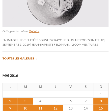
Cette galerie contient
9 photos
.
EN IMAGES : LE CIEL D’ÉTÉ SOUS LES CRAYONS D’UN ASTRODESSINATEUR
SEPTEMBRE 3, 2019
JEAN-BAPTISTE FELDMANN
2 COMMENTAIRES
TOUTES LES GALERIES
→
MAI 2016
L
M
M
J
V
S
D
1
2
3
4
5
6
7
8
9
10
11
12
13
14
15