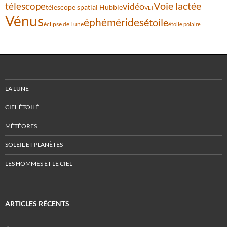
Voie lactée
télescope
vidéo
télescope spatial Hubble
VLT
Vénus
éphémérides
étoile
éclipse de Lune
étoile polaire
LA LUNE
CIEL ÉTOILÉ
MÉTÉORES
SOLEIL ET PLANÈTES
LES HOMMES ET LE CIEL
ARTICLES RÉCENTS