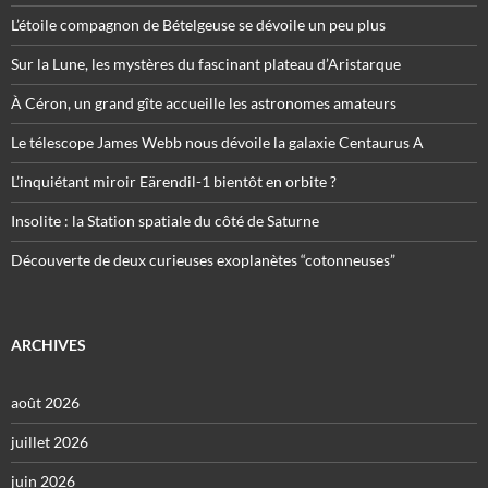
L’étoile compagnon de Bételgeuse se dévoile un peu plus
Sur la Lune, les mystères du fascinant plateau d’Aristarque
À Céron, un grand gîte accueille les astronomes amateurs
Le télescope James Webb nous dévoile la galaxie Centaurus A
L’inquiétant miroir Eärendil-1 bientôt en orbite ?
Insolite : la Station spatiale du côté de Saturne
Découverte de deux curieuses exoplanètes “cotonneuses”
ARCHIVES
août 2026
juillet 2026
juin 2026