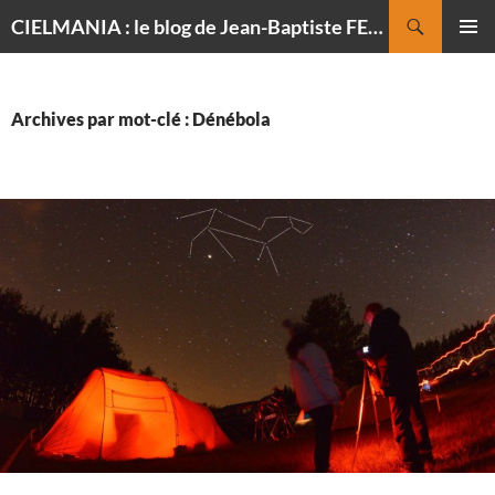
Recherche
CIELMANIA : le blog de Jean-Baptiste FELDMANN, photographe du ciel
ALLER
MENU
AU
PRINCI
CONTENU
Archives par mot-clé : Dénébola