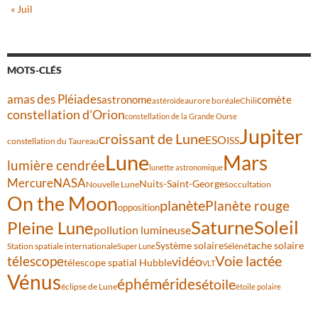
« Juil
MOTS-CLÉS
amas des Pléiades
comète
astronome
aurore boréale
astéroïde
Chili
constellation d'Orion
constellation de la Grande Ourse
Jupiter
croissant de Lune
ESO
ISS
constellation du Taureau
Lune
Mars
lumière cendrée
lunette astronomique
Mercure
NASA
Nuits-Saint-Georges
Nouvelle Lune
occultation
On the Moon
planète
Planète rouge
opposition
Saturne
Soleil
Pleine Lune
pollution lumineuse
Système solaire
tache solaire
Station spatiale internationale
Séléné
Super Lune
Voie lactée
télescope
vidéo
télescope spatial Hubble
VLT
Vénus
éphémérides
étoile
éclipse de Lune
étoile polaire