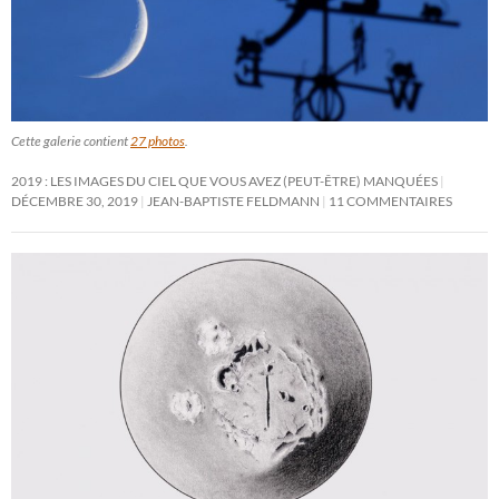
Cette galerie contient
27 photos
.
2019 : LES IMAGES DU CIEL QUE VOUS AVEZ (PEUT-ÊTRE) MANQUÉES
DÉCEMBRE 30, 2019
JEAN-BAPTISTE FELDMANN
11 COMMENTAIRES