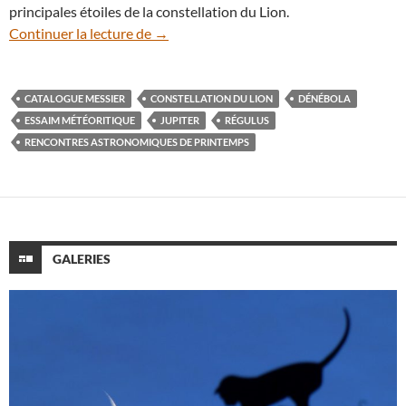
principales étoiles de la constellation du Lion.
La jolie constellation du Lion accueille Ju
Continuer la lecture de
→
CATALOGUE MESSIER
CONSTELLATION DU LION
DÉNÉBOLA
ESSAIM MÉTÉORITIQUE
JUPITER
RÉGULUS
RENCONTRES ASTRONOMIQUES DE PRINTEMPS
GALERIES