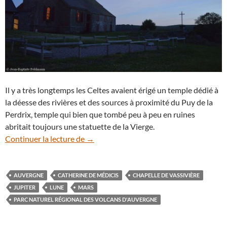
Il y a très longtemps les Celtes avaient érigé un temple dédié à
la déesse des rivières et des sources à proximité du Puy de la
Perdrix, temple qui bien que tombé peu à peu en ruines
abritait toujours une statuette de la Vierge.
Auvergne (2) : la chapelle de Vassivière s
Continuer la lecture de
→
AUVERGNE
CATHERINE DE MÉDICIS
CHAPELLE DE VASSIVIÈRE
JUPITER
LUNE
MARS
PARC NATUREL RÉGIONAL DES VOLCANS D'AUVERGNE