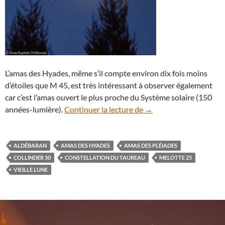
L’amas des Hyades, même s’il compte environ dix fois moins
d’étoiles que M 45, est très intéressant à observer également
car c’est l’amas ouvert le plus proche du Système solaire (150
La vieille Lune passe d
années-lumière).
Continuer la lecture de
→
ALDÉBARAN
AMAS DES HYADES
AMAS DES PLÉIADES
COLLINDER 50
CONSTELLATION DU TAUREAU
MELOTTE 25
VIEILLE LUNE