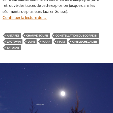
retrouvé des traces de cette explosion jusque dans les
sédiments de plusieurs lacs en Suisse).
Auvergne (3) : Lune et planètes au-dessu
Continuer la lecture de
→
ANTARÈS
CHAUVE-SOURIS
CONSTELLATION DU SCORPION
LAC PAVIN
LUNE
MAAR
MARS
OMBLE CHEVALIER
SATURNE