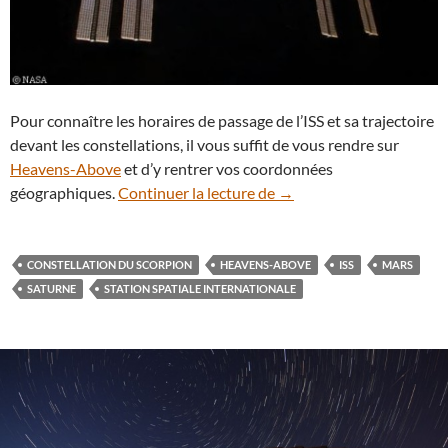
Pour connaître les horaires de passage de l’ISS et sa trajectoire
devant les constellations, il vous suffit de vous rendre sur
Heavens-Above
et d’y rentrer vos coordonnées
La Station spatiale passe
géographiques.
Continuer la lecture de
→
CONSTELLATION DU SCORPION
HEAVENS-ABOVE
ISS
MARS
SATURNE
STATION SPATIALE INTERNATIONALE