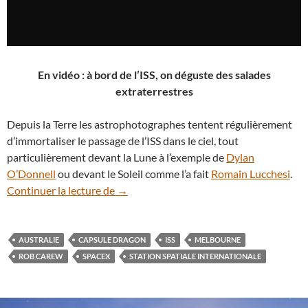
En vidéo : à bord de l’ISS, on déguste des salades
extraterrestres
Depuis la Terre les astrophotographes tentent régulièrement
d’immortaliser le passage de l’ISS dans le ciel, tout
particulièrement devant la Lune à l’exemple de
Dylan
O’Donnell
ou devant le Soleil comme l’a fait
Romain Lucchesi
.
Vu de la Terre, le rendez-vous entre la ca
Continuer la lecture de
→
AUSTRALIE
CAPSULE DRAGON
ISS
MELBOURNE
ROB CAREW
SPACEX
STATION SPATIALE INTERNATIONALE