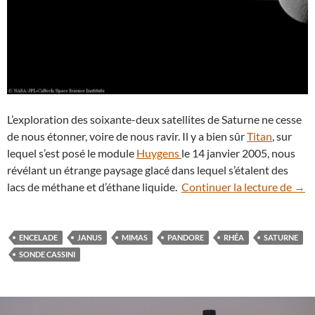
L’exploration des soixante-deux satellites de Saturne ne cesse
de nous étonner, voire de nous ravir. Il y a bien sûr
Titan
, sur
lequel s’est posé le module
Huygens
le 14 janvier 2005, nous
révélant un étrange paysage glacé dans lequel s’étalent des
Cinq
lacs de méthane et d’éthane liquide.
Continuer la lecture de
→
ENCELADE
JANUS
MIMAS
PANDORE
RHÉA
SATURNE
SONDE CASSINI