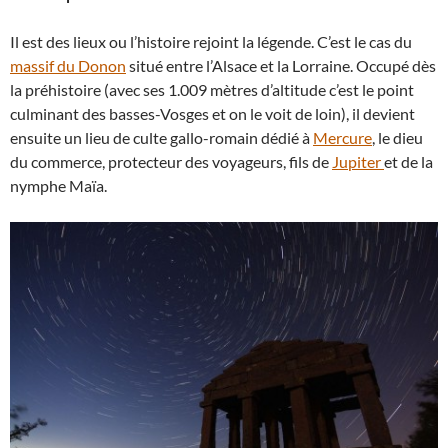
Il est des lieux ou l’histoire rejoint la légende. C’est le cas du
massif du Donon
situé entre l’Alsace et la Lorraine. Occupé dès
la préhistoire (avec ses 1.009 mètres d’altitude c’est le point
culminant des basses-Vosges et on le voit de loin), il devient
ensuite un lieu de culte gallo-romain dédié à
Mercure
, le dieu
du commerce, protecteur des voyageurs, fils de
Jupiter
et de la
nymphe Maïa.