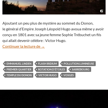
Ajoutant un peu plus de mystère au sommet du Donon,
le général d’Empire Joseph Léopold Hugo avoua même y avoir
conçu en 1801 avec sa jeune femme Sophie Trébuchet un fils
qui allait devenir célèbre : Victor Hugo.
Rotation d’étoiles derrière le temple du
Continuer la lecture de
→
EMMANUEL LINDEN
FLASH IRIDIUM
POLLUTION LUMINEUSE
PREMIER QUARTIER
ROTATION D'ÉTOILES
SARREBOURG
TEMPLE DU DONON
VICTOR HUGO
VOSGES