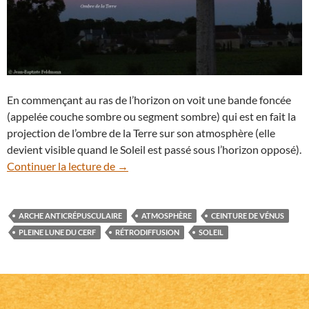
En commençant au ras de l’horizon on voit une bande foncée
(appelée couche sombre ou segment sombre) qui est en fait la
projection de l’ombre de la Terre sur son atmosphère (elle
devient visible quand le Soleil est passé sous l’horizon opposé).
La Pleine Lune du cerf dans la ceinture d
Continuer la lecture de
→
ARCHE ANTICRÉPUSCULAIRE
ATMOSPHÈRE
CEINTURE DE VÉNUS
PLEINE LUNE DU CERF
RÉTRODIFFUSION
SOLEIL