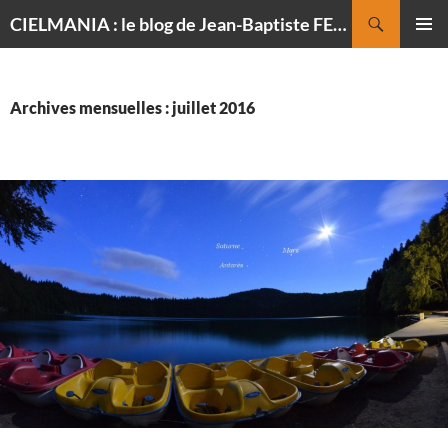
Recherche
CIELMANIA : le blog de Jean-Baptiste FELDMANN, photographe du ciel
ALLER
MENU
AU
PRINCI
CONTENU
Archives mensuelles : juillet 2016