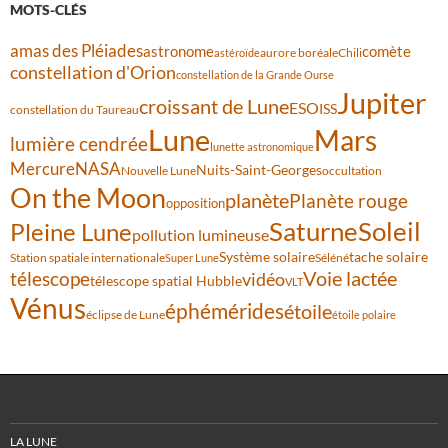
MOTS-CLÉS
amas des Pléiades
comète
astronome
aurore boréale
astéroïde
Chili
constellation d'Orion
constellation de la Grande Ourse
Jupiter
croissant de Lune
ESO
ISS
constellation du Taureau
Lune
Mars
lumière cendrée
lunette astronomique
Mercure
NASA
Nuits-Saint-Georges
Nouvelle Lune
occultation
On the Moon
planète
Planète rouge
opposition
Saturne
Soleil
Pleine Lune
pollution lumineuse
Système solaire
tache solaire
Station spatiale internationale
Séléné
Super Lune
Voie lactée
télescope
vidéo
télescope spatial Hubble
VLT
Vénus
éphémérides
étoile
éclipse de Lune
étoile polaire
LA LUNE