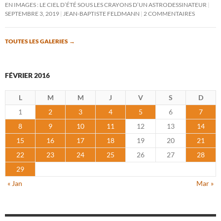
EN IMAGES : LE CIEL D’ÉTÉ SOUS LES CRAYONS D’UN ASTRODESSINATEUR
SEPTEMBRE 3, 2019
JEAN-BAPTISTE FELDMANN
2 COMMENTAIRES
TOUTES LES GALERIES
→
FÉVRIER 2016
L
M
M
J
V
S
D
1
2
3
4
5
6
7
8
9
10
11
12
13
14
15
16
17
18
19
20
21
22
23
24
25
26
27
28
29
« Jan
Mar »