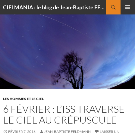
Recherche
CIELMANIA : le blog de Jean-Baptiste FELDMANN, photographe du ciel
ALLER
MENU
AU
PRINCI
CONTENU
LES HOMMES ET LE CIEL
6 FÉVRIER : L’ISS TRAVERSE
LE CIEL AU CRÉPUSCULE
FÉVRIER 7, 2016
JEAN-BAPTISTE FELDMANN
LAISSER UN