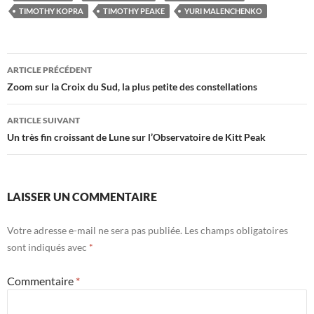
TIMOTHY KOPRA
TIMOTHY PEAKE
YURI MALENCHENKO
Navigation
ARTICLE PRÉCÉDENT
des
Zoom sur la Croix du Sud, la plus petite des constellations
articles
ARTICLE SUIVANT
Un très fin croissant de Lune sur l’Observatoire de Kitt Peak
LAISSER UN COMMENTAIRE
Votre adresse e-mail ne sera pas publiée.
Les champs obligatoires
sont indiqués avec
*
Commentaire
*