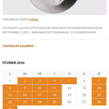
Cette galerie contient
9 photos
.
EN IMAGES : LE CIEL D’ÉTÉ SOUS LES CRAYONS D’UN ASTRODESSINATEUR
SEPTEMBRE 3, 2019
JEAN-BAPTISTE FELDMANN
2 COMMENTAIRES
TOUTES LES GALERIES
→
FÉVRIER 2016
L
M
M
J
V
S
D
1
2
3
4
5
6
7
8
9
10
11
12
13
14
15
16
17
18
19
20
21
22
23
24
25
26
27
28
29