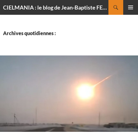
Recherche
CIELMANIA : le blog de Jean-Baptiste FELDMANN, photographe du ciel
ALLER
MENU
AU
PRINCI
CONTENU
Archives quotidiennes :