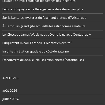
Le Soleil se lève, rougi par les fumées des incendies
L’étoile compagnon de Bételgeuse se dévoile un peu plus
Sur la Lune, les mystères du fascinant plateau d’Aristarque
À Céron, un grand gîte accueille les astronomes amateurs
Le télescope James Webb nous dévoile la galaxie Centaurus A
L’inquiétant miroir Eärendil-1 bientôt en orbite ?
Insolite : la Station spatiale du côté de Saturne
Découverte de deux curieuses exoplanètes “cotonneuses”
ARCHIVES
août 2026
juillet 2026