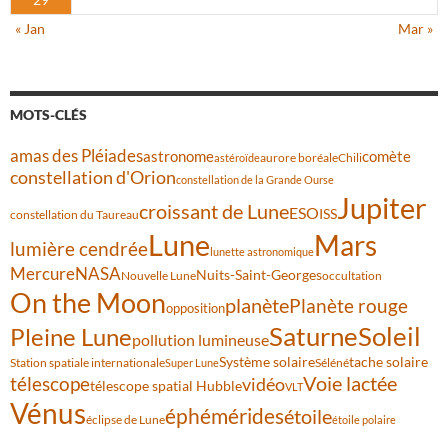
« Jan
Mar »
MOTS-CLÉS
amas des Pléiades
comète
astronome
aurore boréale
astéroïde
Chili
constellation d'Orion
constellation de la Grande Ourse
Jupiter
croissant de Lune
ESO
ISS
constellation du Taureau
Lune
Mars
lumière cendrée
lunette astronomique
Mercure
NASA
Nuits-Saint-Georges
Nouvelle Lune
occultation
On the Moon
planète
Planète rouge
opposition
Saturne
Soleil
Pleine Lune
pollution lumineuse
Système solaire
tache solaire
Station spatiale internationale
Séléné
Super Lune
Voie lactée
télescope
vidéo
télescope spatial Hubble
VLT
Vénus
éphémérides
étoile
éclipse de Lune
étoile polaire