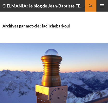
Recherche
CIELMANIA : le blog de Jean-Baptiste FELDMANN, photographe du ciel
ALLER
MENU
AU
PRINCI
CONTENU
Archives par mot-clé : lac Tchebarkoul