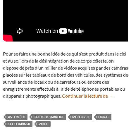
Pour se faire une bonne idée de ce qui s’est produit dans le ciel
et au sol lors de la désintégration de ce corps céleste, on
dispose de près d’un millier de vidéos acquises par des caméras
placées sur les tableaux de bord des véhicules, des systèmes de
surveillance de locaux ou de carrefours ou encore des
enregistrements effectués à l’aide de téléphones portables ou
En vidéo : 
d’appareils photographiques.
Continuer la lecture de
→
ASTÉROÏDE
LAC TCHEBARKOUL
MÉTÉORITE
OURAL
TCHELIABINSK
VIDÉO