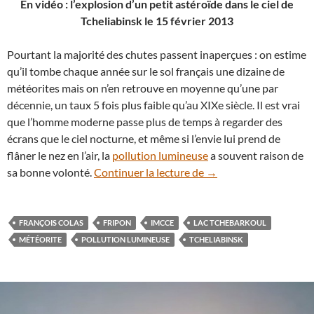
En vidéo : l’explosion d’un petit astéroïde dans le ciel de
Tcheliabinsk le 15 février 2013
Pourtant la majorité des chutes passent inaperçues : on estime
qu’il tombe chaque année sur le sol français une dizaine de
météorites mais on n’en retrouve en moyenne qu’une par
décennie, un taux 5 fois plus faible qu’au XIXe siècle. Il est vrai
que l’homme moderne passe plus de temps à regarder des
écrans que le ciel nocturne, et même si l’envie lui prend de
flâner le nez en l’air, la
pollution lumineuse
a souvent raison de
FRIPON, un réseau de c
sa bonne volonté.
Continuer la lecture de
→
FRANÇOIS COLAS
FRIPON
IMCCE
LAC TCHEBARKOUL
MÉTÉORITE
POLLUTION LUMINEUSE
TCHELIABINSK