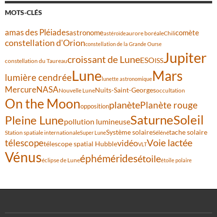
MOTS-CLÉS
amas des Pléiades
comète
astronome
aurore boréale
astéroïde
Chili
constellation d'Orion
constellation de la Grande Ourse
Jupiter
croissant de Lune
ESO
ISS
constellation du Taureau
Lune
Mars
lumière cendrée
lunette astronomique
Mercure
NASA
Nuits-Saint-Georges
Nouvelle Lune
occultation
On the Moon
planète
Planète rouge
opposition
Saturne
Soleil
Pleine Lune
pollution lumineuse
Système solaire
tache solaire
Station spatiale internationale
Séléné
Super Lune
Voie lactée
télescope
vidéo
télescope spatial Hubble
VLT
Vénus
éphémérides
étoile
éclipse de Lune
étoile polaire