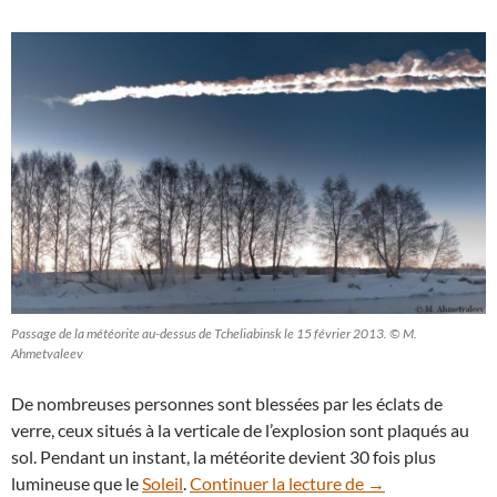
Passage de la météorite au-dessus de Tcheliabinsk le 15 février 2013. © M.
Ahmetvaleev
De nombreuses personnes sont blessées par les éclats de
verre, ceux situés à la verticale de l’explosion sont plaqués au
sol. Pendant un instant, la météorite devient 30 fois plus
15 février 2013 : 
lumineuse que le
Soleil
.
Continuer la lecture de
→