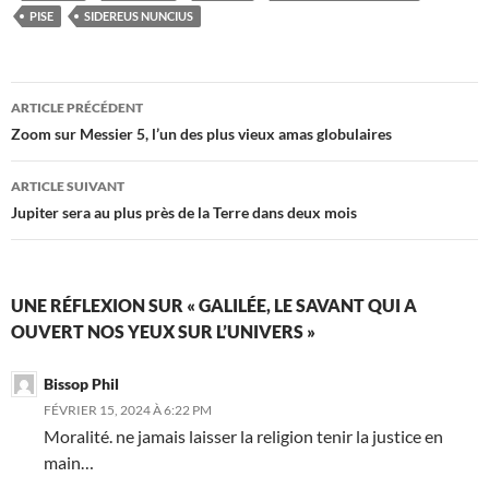
PISE
SIDEREUS NUNCIUS
Navigation
ARTICLE PRÉCÉDENT
des
Zoom sur Messier 5, l’un des plus vieux amas globulaires
articles
ARTICLE SUIVANT
Jupiter sera au plus près de la Terre dans deux mois
UNE RÉFLEXION SUR « GALILÉE, LE SAVANT QUI A
OUVERT NOS YEUX SUR L’UNIVERS »
Bissop Phil
FÉVRIER 15, 2024 À 6:22 PM
Moralité. ne jamais laisser la religion tenir la justice en
main…