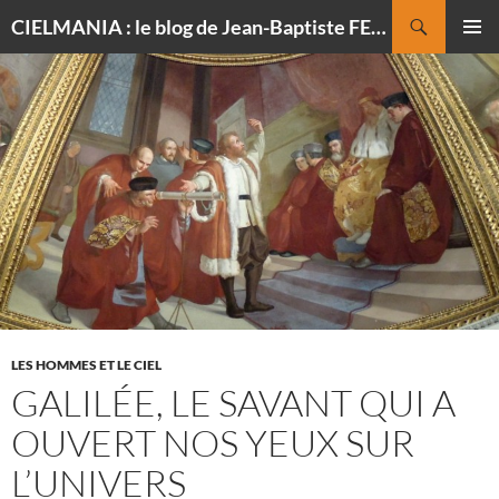
Recherche
CIELMANIA : le blog de Jean-Baptiste FELDMANN, photographe du ciel
ALLER
MENU
AU
PRINCI
CONTENU
LES HOMMES ET LE CIEL
GALILÉE, LE SAVANT QUI A
OUVERT NOS YEUX SUR
L’UNIVERS