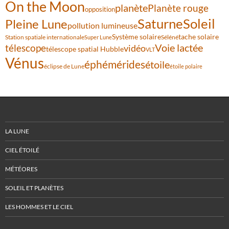
On the Moon
planète
Planète rouge
opposition
Saturne
Soleil
Pleine Lune
pollution lumineuse
Système solaire
tache solaire
Station spatiale internationale
Séléné
Super Lune
Voie lactée
télescope
vidéo
télescope spatial Hubble
VLT
Vénus
éphémérides
étoile
éclipse de Lune
étoile polaire
LA LUNE
CIEL ÉTOILÉ
MÉTÉORES
SOLEIL ET PLANÈTES
LES HOMMES ET LE CIEL