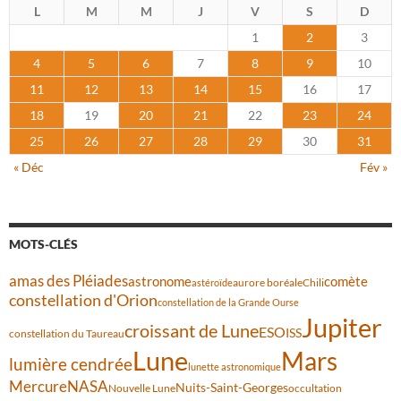
L
M
M
J
V
S
D
1
2
3
4
5
6
7
8
9
10
11
12
13
14
15
16
17
18
19
20
21
22
23
24
25
26
27
28
29
30
31
« Déc
Fév »
MOTS-CLÉS
amas des Pléiades
comète
astronome
aurore boréale
astéroïde
Chili
constellation d'Orion
constellation de la Grande Ourse
Jupiter
croissant de Lune
ESO
ISS
constellation du Taureau
Lune
Mars
lumière cendrée
lunette astronomique
Mercure
NASA
Nuits-Saint-Georges
Nouvelle Lune
occultation