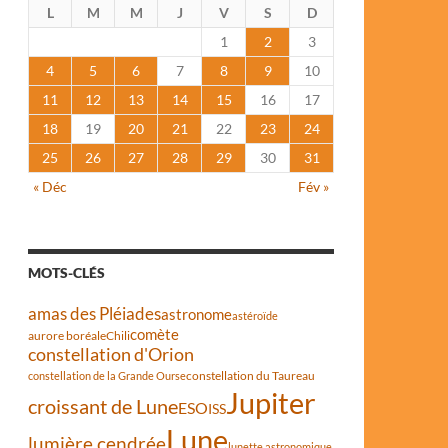
L
M
M
J
V
S
D
1
2
3
4
5
6
7
8
9
10
11
12
13
14
15
16
17
18
19
20
21
22
23
24
25
26
27
28
29
30
31
« Déc
Fév »
MOTS-CLÉS
amas des Pléiades
astronome
astéroïde
comète
aurore boréale
Chili
constellation d'Orion
constellation du Taureau
constellation de la Grande Ourse
Jupiter
croissant de Lune
ESO
ISS
Lune
lumière cendrée
lunette astronomique