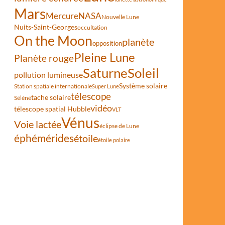
Mars
Mercure
NASA
Nouvelle Lune
Nuits-Saint-Georges
occultation
On the Moon
planète
opposition
Pleine Lune
Planète rouge
Saturne
Soleil
pollution lumineuse
Système solaire
Station spatiale internationale
Super Lune
télescope
tache solaire
Séléné
vidéo
télescope spatial Hubble
VLT
Vénus
Voie lactée
éclipse de Lune
éphémérides
étoile
étoile polaire