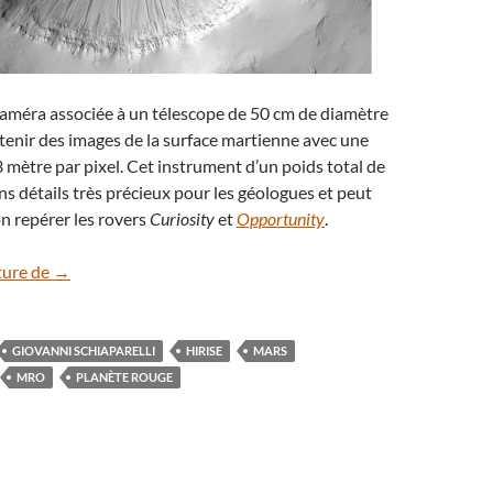
caméra associée à un télescope de 50 cm de diamètre
enir des images de la surface martienne avec une
3 mètre par pixel. Cet instrument d’un poids total de
ins détails très précieux pour les géologues et peut
n repérer les rovers
Curiosity
et
Opportunity
.
Sur Mars, les avalanches de poussières strient les cratères
ture de
→
GIOVANNI SCHIAPARELLI
HIRISE
MARS
MRO
PLANÈTE ROUGE