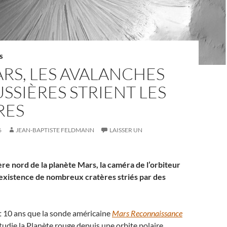
S
RS, LES AVALANCHES
SSIÈRES STRIENT LES
RES
6
JEAN-BAPTISTE FELDMANN
LAISSER UN
re nord de la planète Mars, la caméra de l’orbiteur
existence de nombreux cratères striés par des
t 10 ans que la sonde américaine
Mars Reconnaissance
die la Planète rouge depuis une orbite polaire