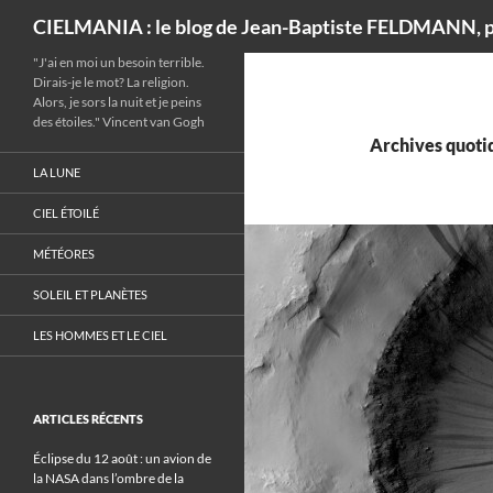
Recherche
CIELMANIA : le blog de Jean-Baptiste FELDMANN, p
"J'ai en moi un besoin terrible.
Dirais-je le mot? La religion.
Alors, je sors la nuit et je peins
des étoiles." Vincent van Gogh
Archives quotid
LA LUNE
CIEL ÉTOILÉ
MÉTÉORES
SOLEIL ET PLANÈTES
LES HOMMES ET LE CIEL
ARTICLES RÉCENTS
Éclipse du 12 août : un avion de
la NASA dans l’ombre de la