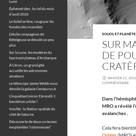
Lune
Éphémérides : le ciel du mois
d’août 2026
Le Soleil se lève, rougi par les
fumées des incendies
SOLEIL ET PLANÈTE
L’étoile compagnon de
Bételgeuse se dévoile un peu
SUR MA
plus
DE POU
Sur la Lune, les mystères du
fascinant plateau d’Aristarque
CRATÈ
À Céron, un grand gîte
accueille les astronomes
amateurs
JANVIER 11, 201
COMMENTAIRE
Le télescope James Webb nous
dévoile la galaxie Centaurus A
L’inquiétant miroir Eärendil-1
Dans l’hémisphè
bientôt en orbite ?
MRO a révélé l’
Insolite : la Station spatiale du
avalanches .
côté de Saturne
Découverte de deux curieuses
exoplanètes “cotonneuses”
Cela fera bientô
Orbiter
(MRO) étu