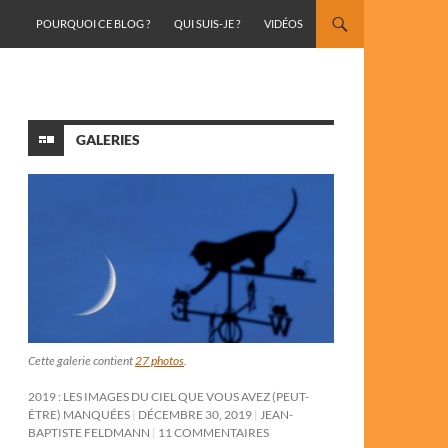
ALLER AU CONTENU
POURQUOI CE BLOG ?
QUI SUIS-JE ?
VIDÉOS
GALERIES
Cette galerie contient
27 photos
.
2019 : LES IMAGES DU CIEL QUE VOUS AVEZ (PEUT-
ÊTRE) MANQUÉES
DÉCEMBRE 30, 2019
JEAN-
BAPTISTE FELDMANN
11 COMMENTAIRES