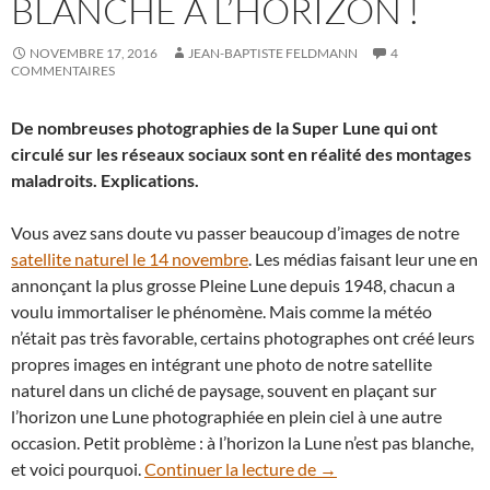
BLANCHE À L’HORIZON !
NOVEMBRE 17, 2016
JEAN-BAPTISTE FELDMANN
4
COMMENTAIRES
De nombreuses photographies de la Super Lune qui ont
circulé sur les réseaux sociaux sont en réalité des montages
maladroits. Explications.
Vous avez sans doute vu passer beaucoup d’images de notre
satellite naturel le 14 novembre
. Les médias faisant leur une en
annonçant la plus grosse Pleine Lune depuis 1948, chacun a
voulu immortaliser le phénomène. Mais comme la météo
n’était pas très favorable, certains photographes ont créé leurs
propres images en intégrant une photo de notre satellite
naturel dans un cliché de paysage, souvent en plaçant sur
l’horizon une Lune photographiée en plein ciel à une autre
occasion. Petit problème : à l’horizon la Lune n’est pas blanche,
Non, la Lune n’est pas b
et voici pourquoi.
Continuer la lecture de
→