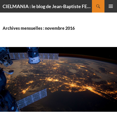
Recherche
CIELMANIA : le blog de Jean-Baptiste FELDMANN, photographe du ciel
ALLER
MENU
AU
PRINCI
CONTENU
Archives mensuelles : novembre 2016