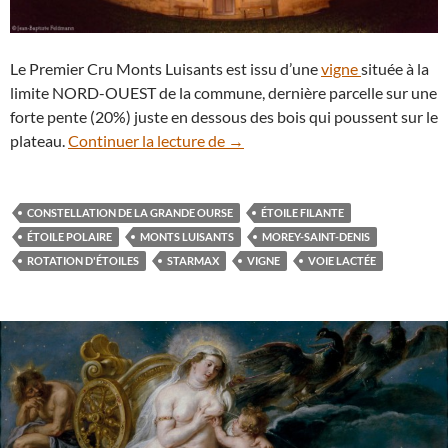
Le Premier Cru Monts Luisants est issu d’une
vigne
située à la
limite NORD-OUEST de la commune, dernière parcelle sur une
forte pente (20%) juste en dessous des bois qui poussent sur le
Une nuit sous les étoiles aux M
plateau.
Continuer la lecture de
→
CONSTELLATION DE LA GRANDE OURSE
ÉTOILE FILANTE
ÉTOILE POLAIRE
MONTS LUISANTS
MOREY-SAINT-DENIS
ROTATION D'ÉTOILES
STARMAX
VIGNE
VOIE LACTÉE