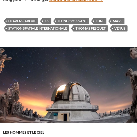
HEAVENS-ABOVE
ISS
JEUNE CROISSANT
LUNE
MARS
STATION SPATIALE INTERNATIONALE
THOMAS PESQUET
VÉNUS
LES HOMMES ET LE CIEL