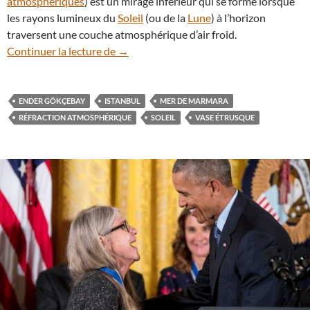
atmosphériques
) est un mirage inférieur qui se forme lorsque
les rayons lumineux du
Soleil
(ou de la
Lune
) à l’horizon
traversent une couche atmosphérique d’air froid.
Le Soleil en vase étrusque dans la mer 
Continuer la lecture de
→
ENDER GÖKÇEBAY
ISTANBUL
MER DE MARMARA
RÉFRACTION ATMOSPHÉRIQUE
SOLEIL
VASE ÉTRUSQUE