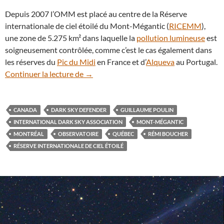
Depuis 2007 l’OMM est placé au centre de la Réserve
internationale de ciel étoilé du Mont-Mégantic (
RICEMM
),
une zone de 5.275 km² dans laquelle la
pollution lumineuse
est
soigneusement contrôlée, comme c’est le cas également dans
les réserves du
Pic du Midi
en France et d’
Alqueva
au Portugal.
En vidéo : l’Observatoire québécois du
Continuer la lecture de
→
CANADA
DARK SKY DEFENDER
GUILLAUME POULIN
INTERNATIONAL DARK SKY ASSOCIATION
MONT-MÉGANTIC
MONTRÉAL
OBSERVATOIRE
QUÉBEC
RÉMI BOUCHER
RÉSERVE INTERNATIONALE DE CIEL ÉTOILÉ