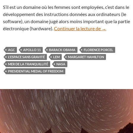
S’il est un domaine où les femmes sont employées, c’est dans le
développement des instructions données aux ordinateurs (le
software), un domaine jugé alors moins important que la partie
47 ans après A
électronique (hardware).
Continuer la lecture de
→
AGC
APOLLO 11
BARACK OBAMA
FLORENCE PORCEL
L'ESPACE SANS GRAVITÉ
LEM
MARGARET HAMILTON
MER DE LA TRANQUILLITÉ
NASA
PRESIDENTIAL MEDAL OF FREEDOM