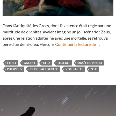
Dans l’Antiquité, les Grecs, dont l’existence était régie par une
multitude de divinités, avaient imaginé un joli scénario : Zeus,
après une relation adultérine avec une mortelle, se retrouva
L’origine d
père d’un demi-dieu, Hercule.
Continuer la lecture de
→
ÉTOILE
GALAXIE
HÉRA
HERCULE
MUSÉE DU PRADO
PHILIPPE IV
PIERRE PAUL RUBENS
VOIE LACTÉE
ZEUS