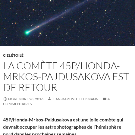
CIEL ÉTOILÉ
LA COMÈTE 45P/HONDA-
MRKOS-PAJDUSAKOVA EST
DE RETOUR
NOVEMBRE 28, 2016
JEAN-BAPTISTE FELDMANN
4
COMMENTAIRES
45P/Honda-Mrkos-Pajdusakova est une jolie comète qui
devrait occuper les astrophotographes de l’hémisphère
nord dans les prochaines semaines.