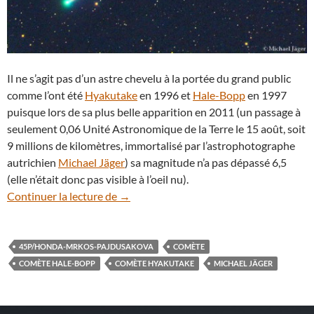
Il ne s’agit pas d’un astre chevelu à la portée du grand public
comme l’ont été
Hyakutake
en 1996 et
Hale-Bopp
en 1997
puisque lors de sa plus belle apparition en 2011 (un passage à
seulement 0,06 Unité Astronomique de la Terre le 15 août, soit
9 millions de kilomètres, immortalisé par l’astrophotographe
autrichien
Michael Jäger
) sa magnitude n’a pas dépassé 6,5
(elle n’était donc pas visible à l’oeil nu).
La comète 45P/Honda-Mrkos-Pajdusakov
Continuer la lecture de
→
45P/HONDA-MRKOS-PAJDUSAKOVA
COMÈTE
COMÈTE HALE-BOPP
COMÈTE HYAKUTAKE
MICHAEL JÄGER