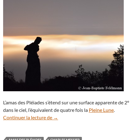
L’amas des Pléiades s’étend sur une surface apparente de 2°
dans le ciel, l’équivalent de quatre fois la
Pleine Lune
.
L’amas des Pléiades s’élève au-dessus du 
Continuer la lecture de
→
AMAS DES PLÉIADES
CHARLES MESSIER