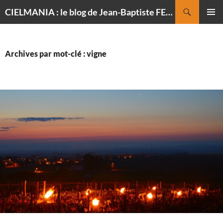
Recherche
CIELMANIA : le blog de Jean-Baptiste FELDMANN, photographe du ciel
ALLER
MENU
AU
PRINCI
CONTENU
Archives par mot-clé : vigne