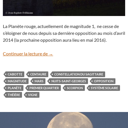
La Planète rouge, actuellement de magnitude 1, ne cesse de
s’éloigner de nous depuis sa dernière opposition au mois d’avril
2014 (la prochaine opposition aura lieu en mai 2016).
Mars et le Sagittaire
Continuer la lecture de
→
CABOTTE
CENTAURE
CONSTELLATION DU SAGITTAIRE
MAGNITUDE
MARS
NUITS-SAINT-GEORGES
OPPOSITION
PLANÈTE
PREMIER QUARTIER
SCORPION
SYSTÈME SOLAIRE
THÉIÈRE
VIGNE