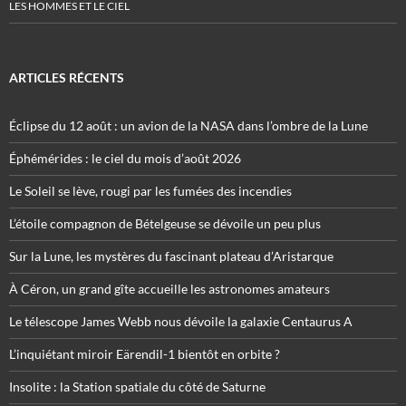
LES HOMMES ET LE CIEL
ARTICLES RÉCENTS
Éclipse du 12 août : un avion de la NASA dans l’ombre de la Lune
Éphémérides : le ciel du mois d’août 2026
Le Soleil se lève, rougi par les fumées des incendies
L’étoile compagnon de Bételgeuse se dévoile un peu plus
Sur la Lune, les mystères du fascinant plateau d’Aristarque
À Céron, un grand gîte accueille les astronomes amateurs
Le télescope James Webb nous dévoile la galaxie Centaurus A
L’inquiétant miroir Eärendil-1 bientôt en orbite ?
Insolite : la Station spatiale du côté de Saturne