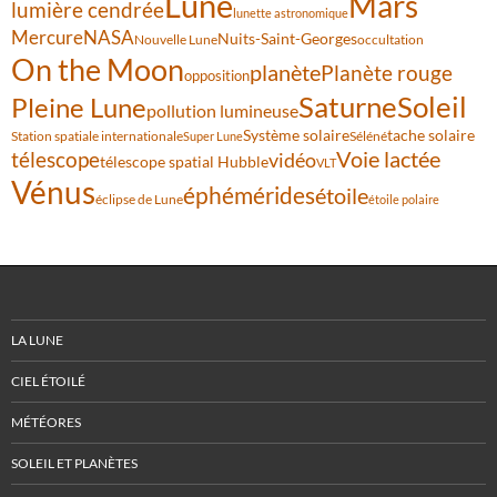
Lune
Mars
lumière cendrée
lunette astronomique
Mercure
NASA
Nuits-Saint-Georges
Nouvelle Lune
occultation
On the Moon
planète
Planète rouge
opposition
Saturne
Soleil
Pleine Lune
pollution lumineuse
Système solaire
tache solaire
Station spatiale internationale
Séléné
Super Lune
Voie lactée
télescope
vidéo
télescope spatial Hubble
VLT
Vénus
éphémérides
étoile
éclipse de Lune
étoile polaire
LA LUNE
CIEL ÉTOILÉ
MÉTÉORES
SOLEIL ET PLANÈTES