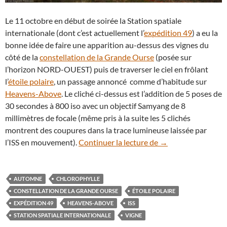
Le 11 octobre en début de soirée la Station spatiale
internationale (dont c’est actuellement l’
expédition 49
) a eu la
bonne idée de faire une apparition au-dessus des vignes du
côté de la
constellation de la Grande Ourse
(posée sur
l’horizon NORD-OUEST) puis de traverser le ciel en frôlant
l’
étoile polaire
, un passage annoncé comme d’habitude sur
Heavens-Above
. Le cliché ci-dessus est l’addition de 5 poses de
30 secondes à 800 iso avec un objectif Samyang de 8
millimètres de focale (même pris à la suite les 5 clichés
montrent des coupures dans la trace lumineuse laissée par
Des vignes aux coul
l’ISS en mouvement).
Continuer la lecture de
→
AUTOMNE
CHLOROPHYLLE
CONSTELLATION DE LA GRANDE OURSE
ÉTOILE POLAIRE
EXPÉDITION 49
HEAVENS-ABOVE
ISS
STATION SPATIALE INTERNATIONALE
VIGNE