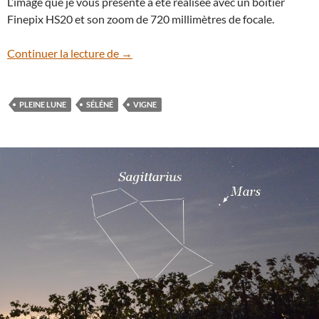
L’image que je vous présente a été réalisée avec un boîtier
Finepix HS20 et son zoom de 720 millimètres de focale.
La Lune dans les vignes
Continuer la lecture de
→
PLEINE LUNE
SÉLÉNÉ
VIGNE