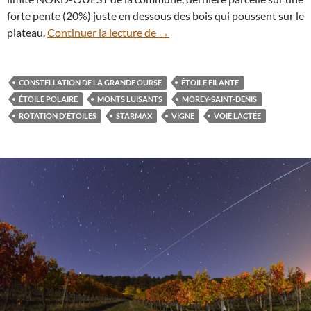
forte pente (20%) juste en dessous des bois qui poussent sur le
Une nuit sous les étoiles aux M
plateau.
Continuer la lecture de
→
CONSTELLATION DE LA GRANDE OURSE
ÉTOILE FILANTE
ÉTOILE POLAIRE
MONTS LUISANTS
MOREY-SAINT-DENIS
ROTATION D'ÉTOILES
STARMAX
VIGNE
VOIE LACTÉE