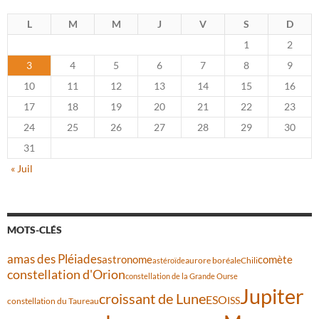
L
M
M
J
V
S
D
1
2
3
4
5
6
7
8
9
10
11
12
13
14
15
16
17
18
19
20
21
22
23
24
25
26
27
28
29
30
31
« Juil
MOTS-CLÉS
amas des Pléiades
comète
astronome
aurore boréale
astéroïde
Chili
constellation d'Orion
constellation de la Grande Ourse
Jupiter
croissant de Lune
ESO
ISS
constellation du Taureau