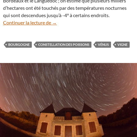
Bordeaux et le Languedoc ; on estime que plusieurs milliers
d’hectares ont été touchés par des températures nocturnes
qui sont descendues jusqu’à -4° à certains endroits.
Vénus brille à l’aube quand la Bourgogne
Continuer la lecture de
→
BOURGOGNE
CONSTELLATION DES POISSONS
VÉNUS
VIGNE