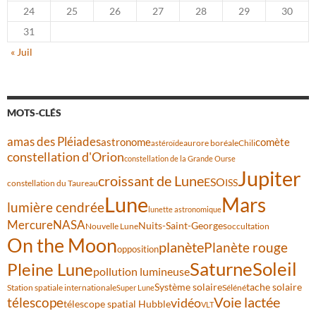
24
25
26
27
28
29
30
31
« Juil
MOTS-CLÉS
amas des Pléiades
comète
astronome
aurore boréale
astéroïde
Chili
constellation d'Orion
constellation de la Grande Ourse
Jupiter
croissant de Lune
ESO
ISS
constellation du Taureau
Lune
Mars
lumière cendrée
lunette astronomique
Mercure
NASA
Nuits-Saint-Georges
Nouvelle Lune
occultation
On the Moon
planète
Planète rouge
opposition
Saturne
Soleil
Pleine Lune
pollution lumineuse
Système solaire
tache solaire
Station spatiale internationale
Séléné
Super Lune
Voie lactée
télescope
vidéo
télescope spatial Hubble
VLT