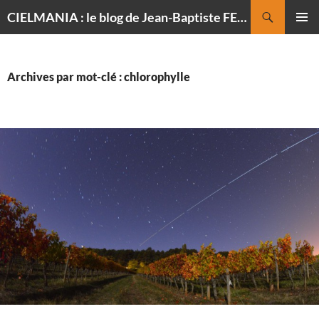
Recherche
CIELMANIA : le blog de Jean-Baptiste FELDMANN, photographe du ciel
ALLER
MENU
AU
PRINCI
CONTENU
Archives par mot-clé : chlorophylle