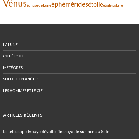
Vénus
éphémérides
étoile
éclipse de Lune
étoile polaire
LA LUNE
CIEL ÉTOILÉ
MÉTÉORES
SOLEIL ET PLANÈTES
LES HOMMES ET LE CIEL
ARTICLES RÉCENTS
Le télescope Inouye dévoile l’incroyable surface du Soleil