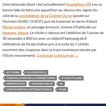
internationale (dont c’est actuellement l’
expédition 49
) a eu la
bonne idée de faire une apparition au-dessus des vignes du
côté de la
constellation de la Grande Ourse
(posée sur
l’horizon NORD-OUEST) puis de traverser le ciel en frôlant
l’
étoile polaire
, un passage annoncé comme d’habitude sur
Heavens-Above
. Le cliché ci-dessus est l’addition de 5 poses de
30 secondes à 800 iso avec un objectif Samyang de 8
millimètres de focale (même pris à la suite les 5 clichés
montrent des coupures dans la trace lumineuse laissée par
Des vignes aux coul
l’ISS en mouvement).
Continuer la lecture de
→
AUTOMNE
CHLOROPHYLLE
CONSTELLATION DE LA GRANDE OURSE
ÉTOILE POLAIRE
EXPÉDITION 49
HEAVENS-ABOVE
ISS
STATION SPATIALE INTERNATIONALE
VIGNE