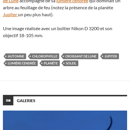
de Lune
accompagné de sa
lumière cendrée
qui dominait un
arbre au feuillage de feu (notez la présence de la planète
Jupiter
un peu plus haut).
Une image réalisée avec un boîtier Nikon D 3200 et son
objectif 18-105 mm.
AUTOMNE
CHLOROPHYLLE
CROISSANT DE LUNE
JUPITER
LUMIÈRE CENDRÉE
PLANÈTE
SOLEIL
GALERIES