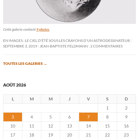
Cette galerie contient
9 photos
.
EN IMAGES : LE CIEL D’ÉTÉ SOUS LES CRAYONS D’UN ASTRODESSINATEUR
SEPTEMBRE 3, 2019
JEAN-BAPTISTE FELDMANN
2 COMMENTAIRES
TOUTES LES GALERIES
→
AOÛT 2026
L
M
M
J
V
S
D
1
2
3
4
5
6
7
8
9
10
11
12
13
14
15
16
17
18
19
20
21
22
23