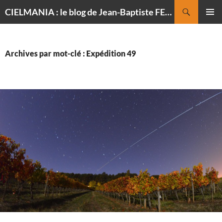
Recherche
CIELMANIA : le blog de Jean-Baptiste FELDMANN, photographe du ciel
ALLER
MENU
AU
PRINCI
CONTENU
Archives par mot-clé : Expédition 49