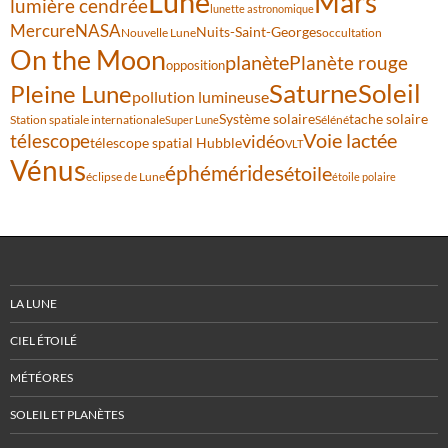
Lune
Mars
lumière cendrée
lunette astronomique
Mercure
NASA
Nuits-Saint-Georges
Nouvelle Lune
occultation
On the Moon
planète
Planète rouge
opposition
Saturne
Soleil
Pleine Lune
pollution lumineuse
Système solaire
tache solaire
Station spatiale internationale
Séléné
Super Lune
Voie lactée
télescope
vidéo
télescope spatial Hubble
VLT
Vénus
éphémérides
étoile
éclipse de Lune
étoile polaire
LA LUNE
CIEL ÉTOILÉ
MÉTÉORES
SOLEIL ET PLANÈTES