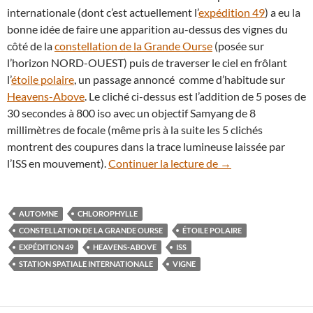
internationale (dont c’est actuellement l’
expédition 49
) a eu la
bonne idée de faire une apparition au-dessus des vignes du
côté de la
constellation de la Grande Ourse
(posée sur
l’horizon NORD-OUEST) puis de traverser le ciel en frôlant
l’
étoile polaire
, un passage annoncé comme d’habitude sur
Heavens-Above
. Le cliché ci-dessus est l’addition de 5 poses de
30 secondes à 800 iso avec un objectif Samyang de 8
millimètres de focale (même pris à la suite les 5 clichés
montrent des coupures dans la trace lumineuse laissée par
Des vignes aux coul
l’ISS en mouvement).
Continuer la lecture de
→
AUTOMNE
CHLOROPHYLLE
CONSTELLATION DE LA GRANDE OURSE
ÉTOILE POLAIRE
EXPÉDITION 49
HEAVENS-ABOVE
ISS
STATION SPATIALE INTERNATIONALE
VIGNE