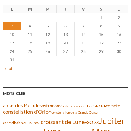
L
M
M
J
V
S
D
1
2
3
4
5
6
7
8
9
10
11
12
13
14
15
16
17
18
19
20
21
22
23
24
25
26
27
28
29
30
31
« Juil
MOTS-CLÉS
amas des Pléiades
comète
astronome
aurore boréale
astéroïde
Chili
constellation d'Orion
constellation de la Grande Ourse
Jupiter
croissant de Lune
ESO
ISS
constellation du Taureau