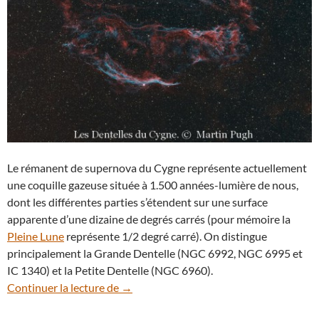
Le rémanent de supernova du Cygne représente actuellement
une coquille gazeuse située à 1.500 années-lumière de nous,
dont les différentes parties s’étendent sur une surface
apparente d’une dizaine de degrés carrés (pour mémoire la
Pleine Lune
représente 1/2 degré carré). On distingue
principalement la Grande Dentelle (NGC 6992, NGC 6995 et
IC 1340) et la Petite Dentelle (NGC 6960).
Des Dentelles dans la constellation du 
Continuer la lecture de
→