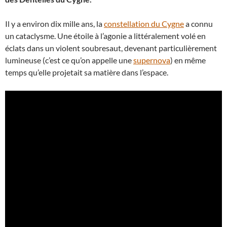
Il y a environ dix mille ans, la
constellation du Cygne
a connu
un cataclysme. Une étoile à l’agonie a littéralement volé en
éclats dans un violent soubresaut, devenant particulièrement
lumineuse (c’est ce qu’on appelle une
supernova
) en même
temps qu’elle projetait sa matière dans l’espace.