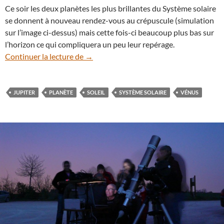
Ce soir les deux planètes les plus brillantes du Système solaire
se donnent à nouveau rendez-vous au crépuscule (simulation
sur l’image ci-dessus) mais cette fois-ci beaucoup plus bas sur
l’horizon ce qui compliquera un peu leur repérage.
27 août : Vénus et Jupiter ont rendez-vo
Continuer la lecture de
→
JUPITER
PLANÈTE
SOLEIL
SYSTÈME SOLAIRE
VÉNUS