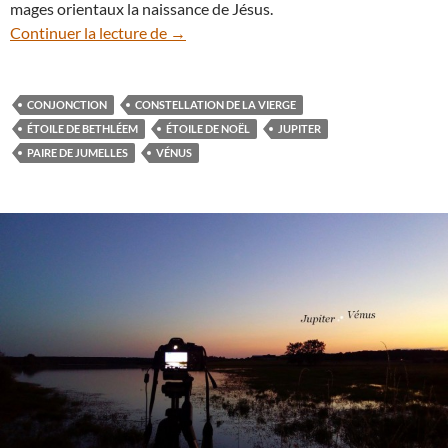
mages orientaux la naissance de Jésus.
Le rendez-vous Vénus-Jupiter a tenu se
Continuer la lecture de
→
CONJONCTION
CONSTELLATION DE LA VIERGE
ÉTOILE DE BETHLÉEM
ÉTOILE DE NOËL
JUPITER
PAIRE DE JUMELLES
VÉNUS