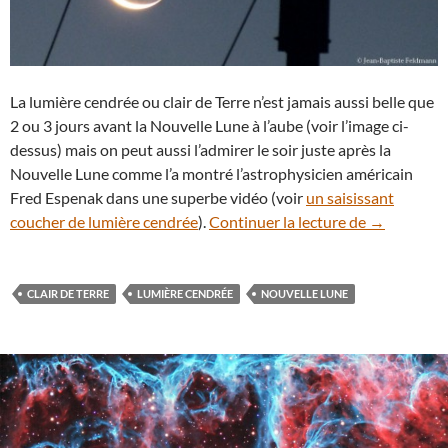
La lumière cendrée ou clair de Terre n’est jamais aussi belle que
2 ou 3 jours avant la Nouvelle Lune à l’aube (voir l’image ci-
dessus) mais on peut aussi l’admirer le soir juste après la
Nouvelle Lune comme l’a montré l’astrophysicien américain
Fred Espenak dans une superbe vidéo (voir
un saisissant
La lumière 
coucher de lumière cendrée
).
Continuer la lecture de
→
CLAIR DE TERRE
LUMIÈRE CENDRÉE
NOUVELLE LUNE