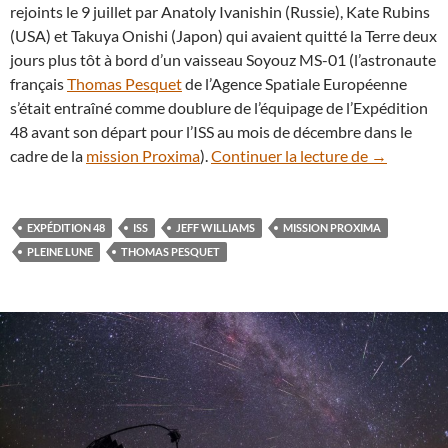
rejoints le 9 juillet par Anatoly Ivanishin (Russie), Kate Rubins
(USA) et Takuya Onishi (Japon) qui avaient quitté la Terre deux
jours plus tôt à bord d’un vaisseau Soyouz MS-01 (l’astronaute
français
Thomas Pesquet
de l’Agence Spatiale Européenne
s’était entraîné comme doublure de l’équipage de l’Expédition
48 avant son départ pour l’ISS au mois de décembre dans le
Le lever de 
cadre de la
mission Proxima
).
Continuer la lecture de
→
EXPÉDITION 48
ISS
JEFF WILLIAMS
MISSION PROXIMA
PLEINE LUNE
THOMAS PESQUET