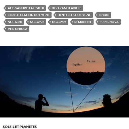
ALESSANDRO FALESIEDI
BERTRAND LAVILLE
CONSTELLATION DU CYGNE
DENTELLES DU CYGNE
IC 1340
NGC 6960
NGC 6992
NGC 6995
RÉMANENT
SUPERNOVA
VEIL NEBULA
SOLEIL ET PLANÈTES