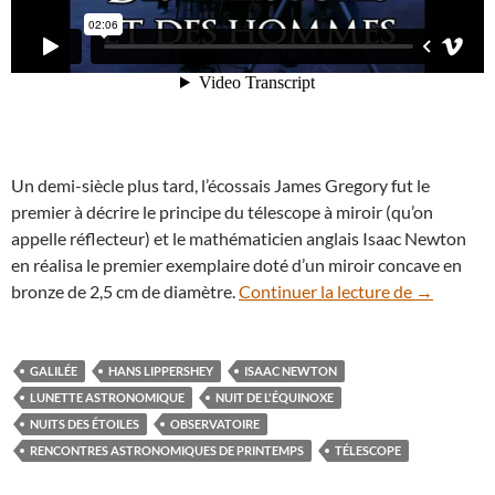
Un demi-siècle plus tard, l’écossais James Gregory fut le
premier à décrire le principe du télescope à miroir (qu’on
appelle réflecteur) et le mathématicien anglais Isaac Newton
en réalisa le premier exemplaire doté d’un miroir concave en
En vidéo :
bronze de 2,5 cm de diamètre.
Continuer la lecture de
→
GALILÉE
HANS LIPPERSHEY
ISAAC NEWTON
LUNETTE ASTRONOMIQUE
NUIT DE L'ÉQUINOXE
NUITS DES ÉTOILES
OBSERVATOIRE
RENCONTRES ASTRONOMIQUES DE PRINTEMPS
TÉLESCOPE