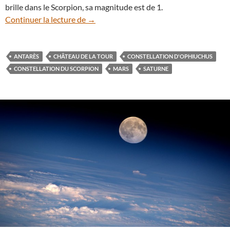
brille dans le Scorpion, sa magnitude est de 1.
Saturne, Mars et Antarès s’alignent au c
Continuer la lecture de
→
ANTARÈS
CHÂTEAU DE LA TOUR
CONSTELLATION D'OPHIUCHUS
CONSTELLATION DU SCORPION
MARS
SATURNE