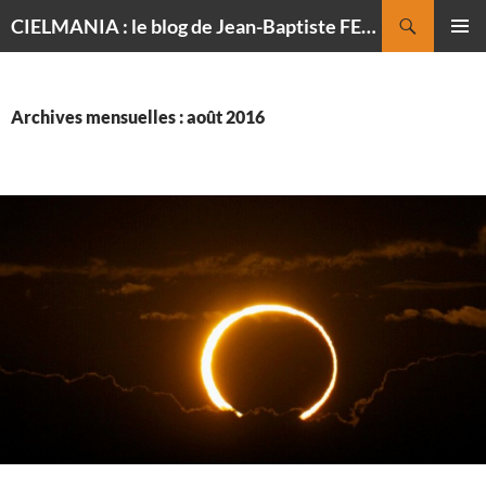
Recherche
CIELMANIA : le blog de Jean-Baptiste FELDMANN, photographe du ciel
ALLER
MENU
AU
PRINCI
CONTENU
Archives mensuelles : août 2016