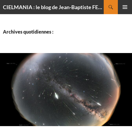
Recherche
CIELMANIA : le blog de Jean-Baptiste FELDMANN, photographe du ciel
ALLER
MENU
AU
PRINCI
CONTENU
Archives quotidiennes :