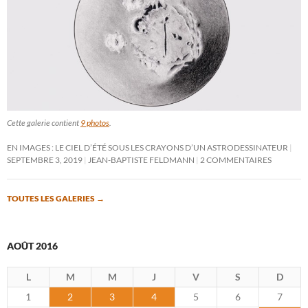
Cette galerie contient
9 photos
.
EN IMAGES : LE CIEL D’ÉTÉ SOUS LES CRAYONS D’UN ASTRODESSINATEUR
SEPTEMBRE 3, 2019
JEAN-BAPTISTE FELDMANN
2 COMMENTAIRES
TOUTES LES GALERIES
→
AOÛT 2016
L
M
M
J
V
S
D
1
2
3
4
5
6
7