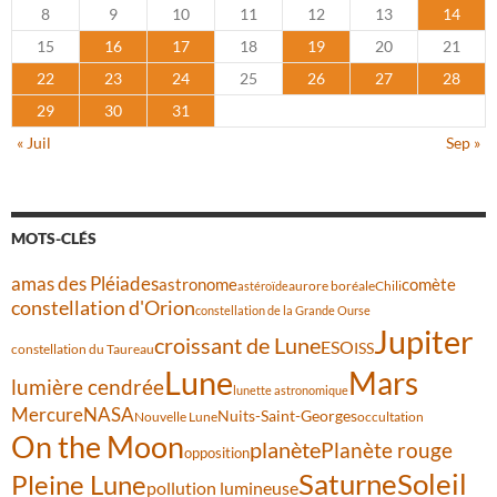
8
9
10
11
12
13
14
15
16
17
18
19
20
21
22
23
24
25
26
27
28
29
30
31
« Juil
Sep »
MOTS-CLÉS
amas des Pléiades
comète
astronome
aurore boréale
astéroïde
Chili
constellation d'Orion
constellation de la Grande Ourse
Jupiter
croissant de Lune
ESO
ISS
constellation du Taureau
Lune
Mars
lumière cendrée
lunette astronomique
Mercure
NASA
Nuits-Saint-Georges
Nouvelle Lune
occultation
On the Moon
planète
Planète rouge
opposition
Saturne
Soleil
Pleine Lune
pollution lumineuse