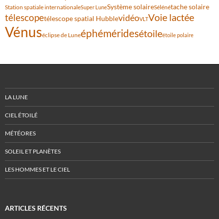
Système solaire
tache solaire
Station spatiale internationale
Séléné
Super Lune
Voie lactée
télescope
vidéo
télescope spatial Hubble
VLT
Vénus
éphémérides
étoile
éclipse de Lune
étoile polaire
LA LUNE
CIEL ÉTOILÉ
MÉTÉORES
SOLEIL ET PLANÈTES
LES HOMMES ET LE CIEL
ARTICLES RÉCENTS