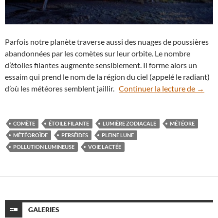
Parfois notre planète traverse aussi des nuages de poussières
abandonnées par les comètes sur leur orbite. Le nombre
d’étoiles filantes augmente sensiblement. Il forme alors un
essaim qui prend le nom de la région du ciel (appelé le radiant)
Août, 
d’où les météores semblent jaillir.
Continuer la lecture de
→
COMÈTE
ÉTOILE FILANTE
LUMIÈRE ZODIACALE
MÉTÉORE
MÉTÉOROÏDE
PERSÉIDES
PLEINE LUNE
POLLUTION LUMINEUSE
VOIE LACTÉE
GALERIES