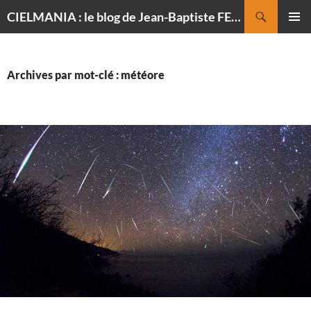
Recherche
CIELMANIA : le blog de Jean-Baptiste FELDMANN, photographe du ciel
ALLER
MENU
AU
PRINCI
CONTENU
Archives par mot-clé : météore