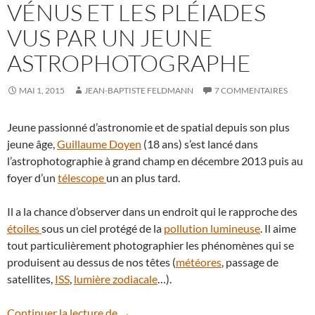
VÉNUS ET LES PLÉIADES
VUS PAR UN JEUNE
ASTROPHOTOGRAPHE
MAI 1, 2015
JEAN-BAPTISTE FELDMANN
7 COMMENTAIRES
Jeune passionné d’astronomie et de spatial depuis son plus
jeune âge,
Guillaume Doyen
(18 ans) s’est lancé dans
l’astrophotographie à grand champ en décembre 2013 puis au
foyer d’un
télescope
un an plus tard.
Il a la chance d’observer dans un endroit qui le rapproche des
étoiles
sous un ciel protégé de la
pollution lumineuse
. Il aime
tout particulièrement photographier les phénomènes qui se
produisent au dessus de nos têtes (
météores
, passage de
satellites,
ISS
,
lumière zodiacale
…).
Vénus et les Pléiades vus par un jeune 
Continuer la lecture de
→