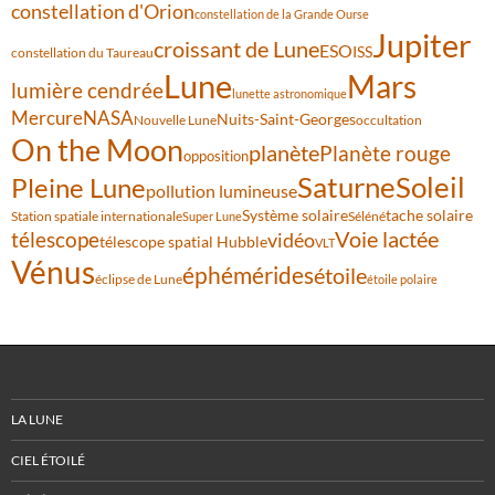
constellation d'Orion
constellation de la Grande Ourse
Jupiter
croissant de Lune
ESO
ISS
constellation du Taureau
Lune
Mars
lumière cendrée
lunette astronomique
Mercure
NASA
Nuits-Saint-Georges
Nouvelle Lune
occultation
On the Moon
planète
Planète rouge
opposition
Saturne
Soleil
Pleine Lune
pollution lumineuse
Système solaire
tache solaire
Station spatiale internationale
Séléné
Super Lune
Voie lactée
télescope
vidéo
télescope spatial Hubble
VLT
Vénus
éphémérides
étoile
éclipse de Lune
étoile polaire
LA LUNE
CIEL ÉTOILÉ