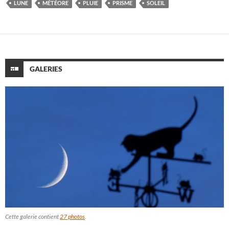
LUNE
MÉTÉORE
PLUIE
PRISME
SOLEIL
GALERIES
Cette galerie contient
27 photos
.