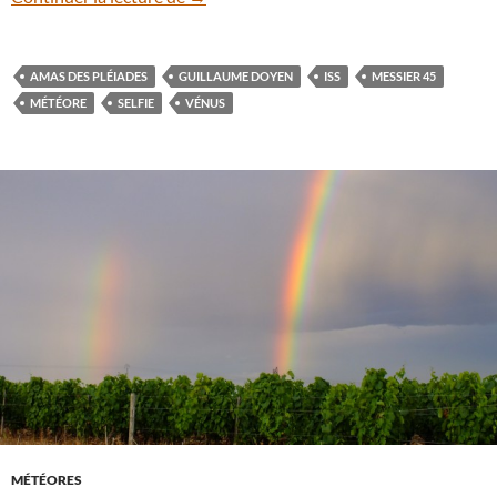
AMAS DES PLÉIADES
GUILLAUME DOYEN
ISS
MESSIER 45
MÉTÉORE
SELFIE
VÉNUS
MÉTÉORES