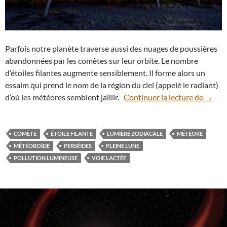
Parfois notre planète traverse aussi des nuages de poussières
abandonnées par les comètes sur leur orbite. Le nombre
d’étoiles filantes augmente sensiblement. Il forme alors un
essaim qui prend le nom de la région du ciel (appelé le radiant)
Août, 
d’où les météores semblent jaillir.
Continuer la lecture de
→
COMÈTE
ÉTOILE FILANTE
LUMIÈRE ZODIACALE
MÉTÉORE
MÉTÉOROÏDE
PERSÉIDES
PLEINE LUNE
POLLUTION LUMINEUSE
VOIE LACTÉE