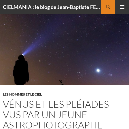
Recherche
CIELMANIA : le blog de Jean-Baptiste FELDMANN, photographe du ciel
ALLER
MENU
AU
PRINCI
CONTENU
LES HOMMES ET LE CIEL
VÉNUS ET LES PLÉIADES
VUS PAR UN JEUNE
ASTROPHOTOGRAPHE