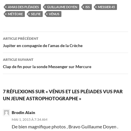
AMAS DES PLÉIADES
GUILLAUME DOYEN
ISS
MESSIER 45
MÉTÉORE
SELFIE
VÉNUS
Navigation
ARTICLE PRÉCÉDENT
des
Jupiter en compagnie de l’amas de la Crèche
articles
ARTICLE SUIVANT
Clap de fin pour la sonde Messenger sur Mercure
7 RÉFLEXIONS SUR « VÉNUS ET LES PLÉIADES VUS PAR
UN JEUNE ASTROPHOTOGRAPHE »
Brodin Alain
MAI 1, 2015 À 7:34 AM
De bien magnifique photos , Bravo Guillaume Doyen .