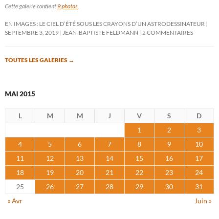
Cette galerie contient
9 photos
.
EN IMAGES : LE CIEL D’ÉTÉ SOUS LES CRAYONS D’UN ASTRODESSINATEUR
SEPTEMBRE 3, 2019
JEAN-BAPTISTE FELDMANN
2 COMMENTAIRES
TOUTES LES GALERIES
→
MAI 2015
L
M
M
J
V
S
D
1
2
3
4
5
6
7
8
9
10
11
12
13
14
15
16
17
18
19
20
21
22
23
24
25
26
27
28
29
30
31
« Avr
Juin »