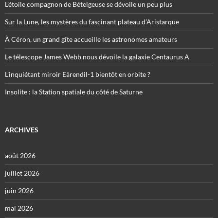
L’étoile compagnon de Bételgeuse se dévoile un peu plus
Sur la Lune, les mystères du fascinant plateau d’Aristarque
À Céron, un grand gîte accueille les astronomes amateurs
Le télescope James Webb nous dévoile la galaxie Centaurus A
L’inquiétant miroir Eärendil-1 bientôt en orbite ?
Insolite : la Station spatiale du côté de Saturne
ARCHIVES
août 2026
juillet 2026
juin 2026
mai 2026