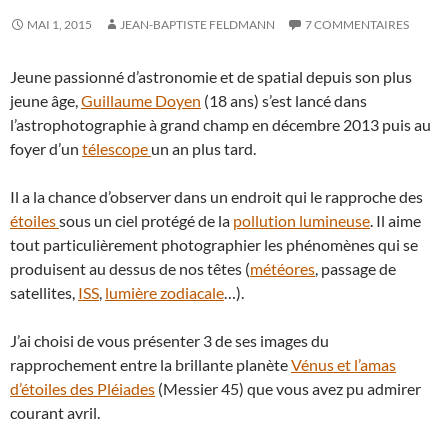
MAI 1, 2015
JEAN-BAPTISTE FELDMANN
7 COMMENTAIRES
Jeune passionné d’astronomie et de spatial depuis son plus
jeune âge,
Guillaume Doyen
(18 ans) s’est lancé dans
l’astrophotographie à grand champ en décembre 2013 puis au
foyer d’un
télescope
un an plus tard.
Il a la chance d’observer dans un endroit qui le rapproche des
étoiles
sous un ciel protégé de la
pollution lumineuse
. Il aime
tout particulièrement photographier les phénomènes qui se
produisent au dessus de nos têtes (
météores
, passage de
satellites,
ISS
,
lumière zodiacale
…).
J’ai choisi de vous présenter 3 de ses images du
rapprochement entre la brillante planète
Vénus et l’amas
d’étoiles des Pléiades
(Messier 45) que vous avez pu admirer
courant avril.