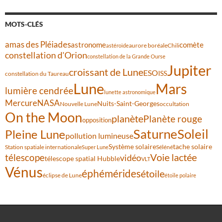
MOTS-CLÉS
amas des Pléiades
comète
astronome
aurore boréale
astéroïde
Chili
constellation d'Orion
constellation de la Grande Ourse
Jupiter
croissant de Lune
ESO
ISS
constellation du Taureau
Lune
Mars
lumière cendrée
lunette astronomique
Mercure
NASA
Nuits-Saint-Georges
Nouvelle Lune
occultation
On the Moon
planète
Planète rouge
opposition
Saturne
Soleil
Pleine Lune
pollution lumineuse
Système solaire
tache solaire
Station spatiale internationale
Séléné
Super Lune
Voie lactée
télescope
vidéo
télescope spatial Hubble
VLT
Vénus
éphémérides
étoile
éclipse de Lune
étoile polaire