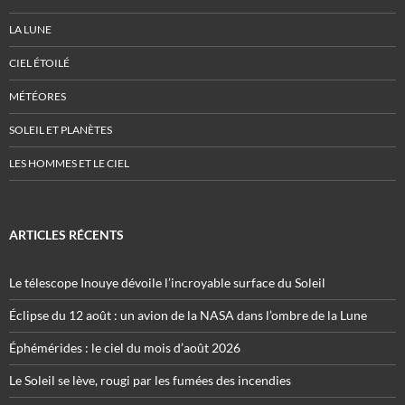
LA LUNE
CIEL ÉTOILÉ
MÉTÉORES
SOLEIL ET PLANÈTES
LES HOMMES ET LE CIEL
ARTICLES RÉCENTS
Le télescope Inouye dévoile l’incroyable surface du Soleil
Éclipse du 12 août : un avion de la NASA dans l’ombre de la Lune
Éphémérides : le ciel du mois d’août 2026
Le Soleil se lève, rougi par les fumées des incendies