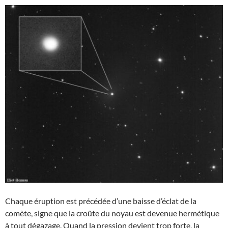
Chaque éruption est précédée d’une baisse d’éclat de la
comète, signe que la croûte du noyau est devenue hermétique
à tout dégazage. Quand la pression devient trop forte, la