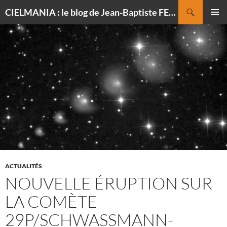
Recherche
CIELMANIA : le blog de Jean-Baptiste FELDMANN, photographe du ciel
ALLER
MENU
AU
PRINCI
CONTENU
ACTUALITÉS
NOUVELLE ÉRUPTION SUR
LA COMÈTE
29P/SCHWASSMANN-