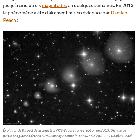
jusqu’à cinq ou six
magnitudes
en quelques semaines. En 2013,
le phénomène a été clairement mis en évidence par
Damian
Peach
:
Évolution de l’aspect de la comète 29P/S-W après une éruption en 2013. Un halo de
particules glacées s’étend autour du noyau entre le 16/06 et le 28/07. © Damian Peach