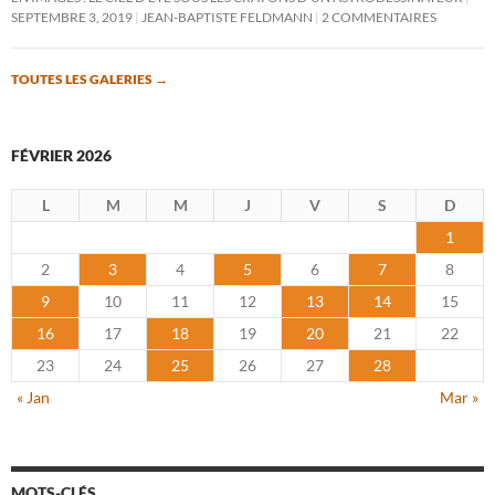
SEPTEMBRE 3, 2019
JEAN-BAPTISTE FELDMANN
2 COMMENTAIRES
TOUTES LES GALERIES
→
FÉVRIER 2026
L
M
M
J
V
S
D
1
2
3
4
5
6
7
8
9
10
11
12
13
14
15
16
17
18
19
20
21
22
23
24
25
26
27
28
« Jan
Mar »
MOTS-CLÉS