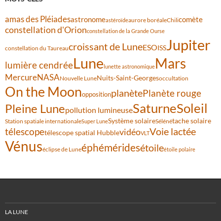
amas des Pléiades
comète
astronome
aurore boréale
astéroïde
Chili
constellation d'Orion
constellation de la Grande Ourse
Jupiter
croissant de Lune
ESO
ISS
constellation du Taureau
Lune
Mars
lumière cendrée
lunette astronomique
Mercure
NASA
Nuits-Saint-Georges
Nouvelle Lune
occultation
On the Moon
planète
Planète rouge
opposition
Saturne
Soleil
Pleine Lune
pollution lumineuse
Système solaire
tache solaire
Station spatiale internationale
Séléné
Super Lune
Voie lactée
télescope
vidéo
télescope spatial Hubble
VLT
Vénus
éphémérides
étoile
éclipse de Lune
étoile polaire
LA LUNE