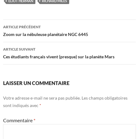
ELIOT HERMAN
RICHARD MILES
Navigation
ARTICLE PRÉCÉDENT
des
Zoom sur la nébuleuse planétaire NGC 6445
articles
ARTICLE SUIVANT
Ces étudiants français vivent (presque) sur la planète Mars
LAISSER UN COMMENTAIRE
Votre adresse e-mail ne sera pas publiée.
Les champs obligatoires
sont indiqués avec
*
Commentaire
*