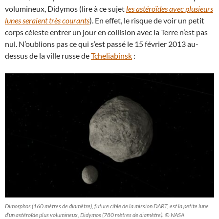
volumineux, Didymos (lire à ce sujet
les astéroïdes avec plusieurs
lunes seraient très courants
). En effet, le risque de voir un petit
corps céleste entrer un jour en collision avec la Terre n’est pas
nul. N’oublions pas ce qui s’est passé le 15 février 2013 au-
dessus de la ville russe de
Tcheliabinsk
:
Dimorphos (160 mètres de diamètre), future cible de la mission DART, est la petite lune
d’un astéroïde plus volumineux, Didymos (780 mètres de diamètre). © NASA