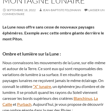
MONTAGNE LUNAIRE
SEPTEMBRE 18, 2022
JEAN-BAPTISTE FELDMANN
LAISSER UN
COMMENTAIRE
La Lune nous offre sans cesse de nouveaux paysages
éphémères. Exemple avec cette ombre géante derrière le
mont Piton.
Ombre et lumière sur la Lune :
Nous connaissons les mouvements de la Lune, sur elle-même
et autour de la Terre. Ce sont eux qui sont responsables des
variations de lumière à sa surface. Il en résulte que les
paysages lunaires ne reçoivent jamais le même éclairage. On
connaît le célèbre
“X” lunaire
, un éphémère jeu d’ombre et de
lumière. Il se produit quand les rayons du Soleil viennent
caresser les bords supérieurs des cratères
Blanchinus
,
La
Caille
et
Purbach
. Aujourd’hui, je vous propose de découvrir
une ombre géante dans la mer des Pluies :