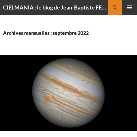
Recherche
CIELMANIA : le blog de Jean-Baptiste FELDMANN, photographe du ciel
ALLER
MENU
AU
PRINCI
CONTENU
Archives mensuelles : septembre 2022