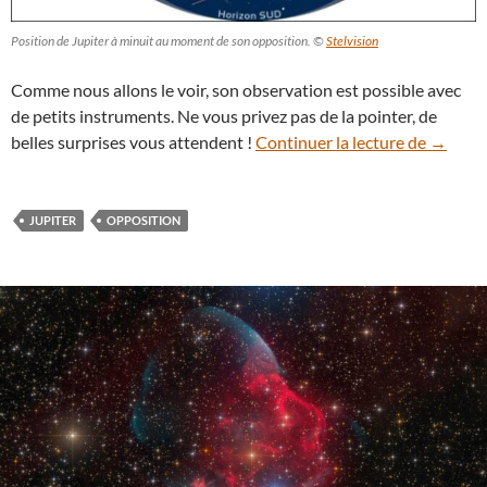
Position de Jupiter à minuit au moment de son opposition. ©
Stelvision
Comme nous allons le voir, son observation est possible avec
de petits instruments. Ne vous privez pas de la pointer, de
À ne pas
belles surprises vous attendent !
Continuer la lecture de
→
JUPITER
OPPOSITION