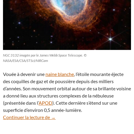
NGC 3132 imagée par le James Webb Space Telescope. ©
NASA/ESA/CSA/STScI/NIRCam
Vouée à devenir une
naine blanche
, l’étoile mourante éjecte
des coquilles de gaz et de poussière depuis des milliers
d’années. Son mouvement orbital autour de sa brillante voisine
a donné lieu aux structures complexes de la nébuleuse
(présentée dans l’
APOD
). Cette dernière s’étend sur une
superficie d’environ 0,5 année-lumière.
En vidéo : plongée dans la nébuleuse pl
Continuer la lecture de
→