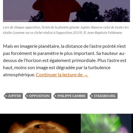
Lors de chaque opposition, l’éclat de la planète géante Jupiter dépasse celui de toutes les
étoiles (comme sur ce cliché réalisé à l’opposition 2019). © Jean-Baptiste Feldmann
Mais en imagerie planétaire, la distance de l’astre pointé n’est
pas forcément le paramètre le plus important. Sa hauteur au-
dessus de l’horizon est également primordiale. Plus l’astre est
haut, moins son image est dégradée par la turbulence
Jupiter : l’image excepti
atmosphérique.
Continuer la lecture de
→
JUPITER
OPPOSITION
PHILIPPE CAMBRE
STRASBOURG