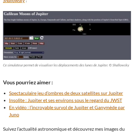
Shallowsky
:
Ce simulateur permet de visualiser les déplacements des lunes de Jupiter. © Shallowsky
Vous pourriez aimer :
Spectaculaire jeu d’ombres de deux satellites sur Jupiter
Insolite : Jupiter et ses environs sous le regard du JWST
En vidéo : l’incroyable survol de Jupiter et Ganymède par
Juno
Suivez l’actualité astronomique et découvrez mes images du