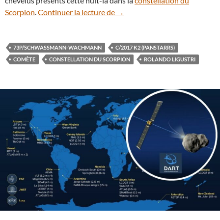
chevelus présents cette nuit-là dans la
constellation du
Insolite : deux comètes se croi
Scorpion
.
Continuer la lecture de
→
73P/SCHWASSMANN-WACHMANN
C/2017 K2 (PANSTARRS)
COMÈTE
CONSTELLATION DU SCORPION
ROLANDO LIGUSTRI