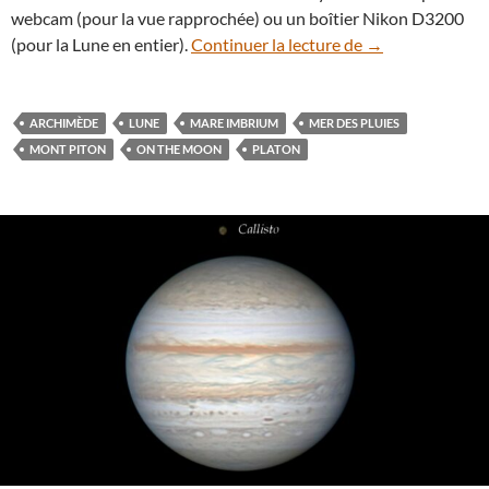
webcam (pour la vue rapprochée) ou un boîtier Nikon D3200
Ombre géante po
(pour la Lune en entier).
Continuer la lecture de
→
ARCHIMÈDE
LUNE
MARE IMBRIUM
MER DES PLUIES
MONT PITON
ON THE MOON
PLATON