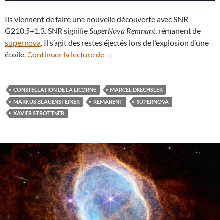
Ils viennent de faire une nouvelle découverte avec SNR
G210.5+1.3. SNR signifie
SuperNova Remnant
, rémanent de
supernova
. Il s’agit des restes éjectés lors de l’explosion d’une
Les restes d’une supernova retro
étoile.
Continuer la lecture de
→
CONSTELLATION DE LA LICORNE
MARCEL DRECHSLER
MARKUS BLAUENSTEINER
RÉMANENT
SUPERNOVA
XAVIER STROTTNER