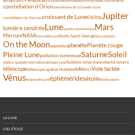
astronome
aurore boréale
astéroïde
Chili
constellation d'Orion
constellation de la Grande Ourse
Jupiter
croissant de Lune
ESO
ISS
constellation du Taureau
Lune
Mars
lumière cendrée
lunette astronomique
Mercure
NASA
Nuits-Saint-Georges
Nouvelle Lune
occultation
On the Moon
planète
Planète rouge
opposition
Saturne
Soleil
Pleine Lune
pollution lumineuse
Système solaire
tache solaire
Station spatiale internationale
Séléné
Super Lune
Voie lactée
télescope
vidéo
télescope spatial Hubble
VLT
Vénus
éphémérides
étoile
éclipse de Lune
étoile polaire
LA LUNE
CIEL ÉTOILÉ