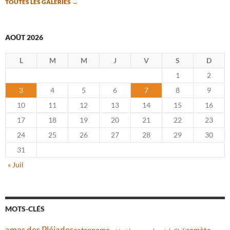
TOUTES LES GALERIES
→
AOÛT 2026
L
M
M
J
V
S
D
1
2
3
4
5
6
7
8
9
10
11
12
13
14
15
16
17
18
19
20
21
22
23
24
25
26
27
28
29
30
31
« Juil
MOTS-CLÉS
amas des Pléiades
comète