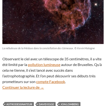
La nébuleuse de la Méduse dans la constellation des Gémeaux. © Kevin Matagne
Observant le ciel avec un télescope de 35 centimètres, il a vite
été limité par la
pollution lumineuse
autour de Bruxelles. Qu’à
cela ne tienne, il s’est lancé avec succès dans
l’astrophotographie. Et l’on peut découvrir ses débuts très
prometteurs sur son
compte Facebook
.
Insolite : les (fausses) nébuleuses de l’a
Continuer la lecture de
→
ASTRODESSINATEUR
DAVID EGGE
JON LOMBERG