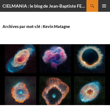
Recherche
CIELMANIA : le blog de Jean-Baptiste FELDMANN, photographe du ciel
ALLER
MENU
AU
PRINCI
CONTENU
Archives par mot-clé : Kevin Matagne