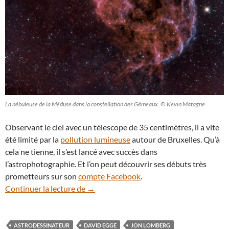
La nébuleuse de la Méduse dans la constellation des Gémeaux. © Kevin Matagne
Observant le ciel avec un télescope de 35 centimètres, il a vite
été limité par la
pollution lumineuse
autour de Bruxelles. Qu’à
cela ne tienne, il s’est lancé avec succès dans
l’astrophotographie. Et l’on peut découvrir ses débuts très
prometteurs sur son
compte Facebook
.
Insolite : les (fausses) nébuleuses de l’a
Continuer la lecture de
→
ASTRODESSINATEUR
DAVID EGGE
JON LOMBERG