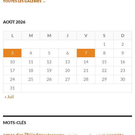
TOUTES LES GALERIES
→
AOÛT 2026
L
M
M
J
V
S
D
1
2
3
4
5
6
7
8
9
10
11
12
13
14
15
16
17
18
19
20
21
22
23
24
25
26
27
28
29
30
31
« Juil
MOTS-CLÉS
amas des Pléiades
comète