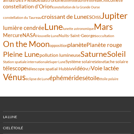
astronome
aurore boréale
astéroïde
Chili
constellation d'Orion
constellation de la Grande Ourse
Jupiter
croissant de Lune
ESO
ISS
constellation du Taureau
Lune
Mars
lumière cendrée
lunette astronomique
Mercure
NASA
Nuits-Saint-Georges
Nouvelle Lune
occultation
On the Moon
planète
Planète rouge
opposition
Saturne
Soleil
Pleine Lune
pollution lumineuse
Système solaire
tache solaire
Station spatiale internationale
Séléné
Super Lune
Voie lactée
télescope
vidéo
télescope spatial Hubble
VLT
Vénus
éphémérides
étoile
éclipse de Lune
étoile polaire
LA LUNE
CIEL ÉTOILÉ