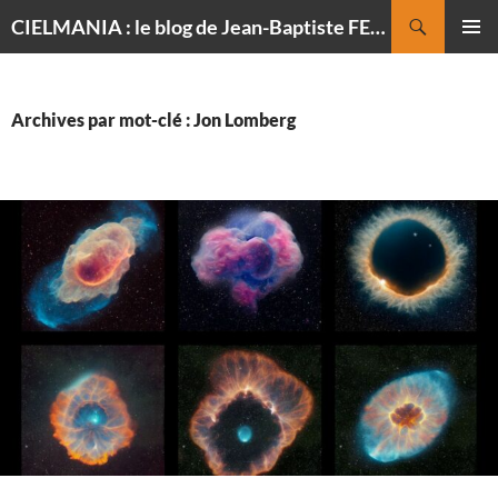
Recherche
CIELMANIA : le blog de Jean-Baptiste FELDMANN, photographe du ciel
ALLER
MENU
AU
PRINCI
CONTENU
Archives par mot-clé : Jon Lomberg