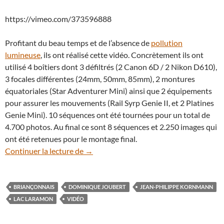
https://vimeo.com/373596888
Profitant du beau temps et de l’absence de
pollution
lumineuse
, ils ont réalisé cette vidéo. Concrètement ils ont
utilisé 4 boîtiers dont 3 défiltrés (2 Canon 6D / 2 Nikon D610),
3 focales différentes (24mm, 50mm, 85mm), 2 montures
équatoriales (Star Adventurer Mini) ainsi que 2 équipements
pour assurer les mouvements (Rail Syrp Genie II, et 2 Platines
Genie Mini). 10 séquences ont été tournées pour un total de
4.700 photos. Au final ce sont 8 séquences et 2.250 images qui
ont été retenues pour le montage final.
En vidéo : dans le Briançonnais, le lac La
Continuer la lecture de
→
BRIANÇONNAIS
DOMINIQUE JOUBERT
JEAN-PHILIPPE KORNMANN
LAC LARAMON
VIDÉO