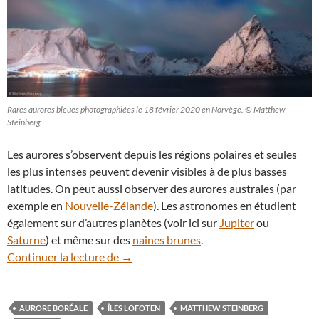
Rares aurores bleues photographiées le 18 février 2020 en Norvège. © Matthew
Steinberg
Les aurores s’observent depuis les régions polaires et seules
les plus intenses peuvent devenir visibles à de plus basses
latitudes. On peut aussi observer des aurores australes (par
exemple en
Nouvelle-Zélande
). Les astronomes en étudient
également sur d’autres planètes (voir ici sur
Jupiter
ou
Saturne
) et même sur des
naines brunes
.
De rares aurores boréales bleues photo
Continuer la lecture de
→
AURORE BORÉALE
ÎLES LOFOTEN
MATTHEW STEINBERG