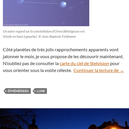
Un autre regard sur la constellation d’Orion (Bételgeuse est
l’étoile en haut à gauche). © Jean-Baptiste Feldmann
Côté planètes de très jolis rapprochements apparents vont
jalonner le mois, je vous propose de les découvrir maintenant.
N’oubliez pas de consulter la
carte du ciel de Stelvision
pour
Que 
vous orienter sous la voûte céleste.
Continuer la lecture de
→
ÉPHÉMÉRIDES
LUNE