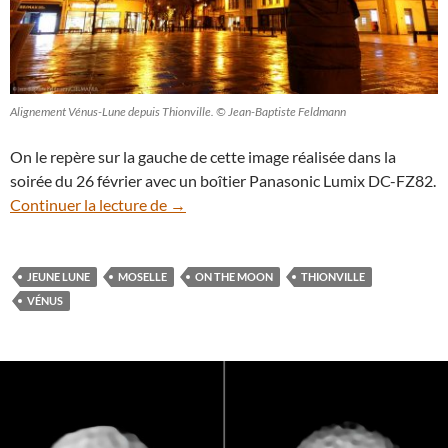
Alignement Vénus-Lune depuis Thionville. © Jean-Baptiste Feldmann
On le repère sur la gauche de cette image réalisée dans la
soirée du 26 février avec un boîtier Panasonic Lumix DC-FZ82.
Vénus-Lune : alignement céleste au crépu
Continuer la lecture de
→
JEUNE LUNE
MOSELLE
ON THE MOON
THIONVILLE
VÉNUS