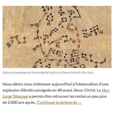
L’atlas astronomique de Dunhuang fut réalisé en Chine à la fin du VIIe siècle.
Nous allons nous intéresser aujourd’hui à l’observation d’une
explosion d’étoile consignée en 48 avant Jésus-Christ. Le
Very
Large Telescope
a permis d’en retrouver les restes un peu plus
La nova observée en 
de 2.000 ans après.
Continuer la lecture de
→