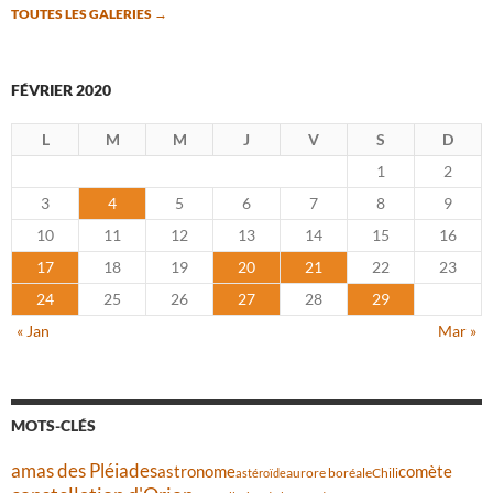
TOUTES LES GALERIES
→
FÉVRIER 2020
L
M
M
J
V
S
D
1
2
3
4
5
6
7
8
9
10
11
12
13
14
15
16
17
18
19
20
21
22
23
24
25
26
27
28
29
« Jan
Mar »
MOTS-CLÉS
amas des Pléiades
comète
astronome
aurore boréale
astéroïde
Chili