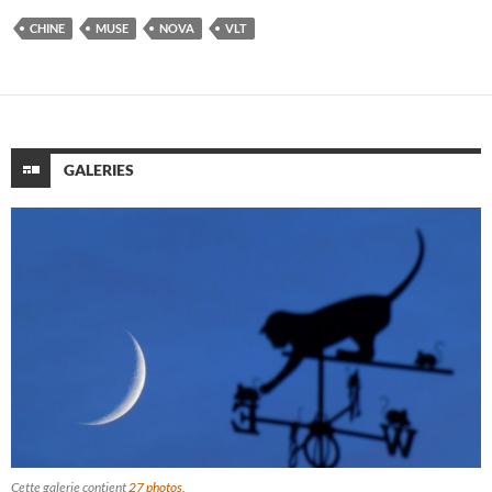
CHINE
MUSE
NOVA
VLT
GALERIES
Cette galerie contient
27 photos
.