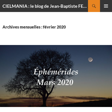
Recherche
CIELMANIA : le blog de Jean-Baptiste FELDMANN, photographe du ciel
ALLER
MENU
AU
PRINCI
CONTENU
Archives mensuelles : février 2020