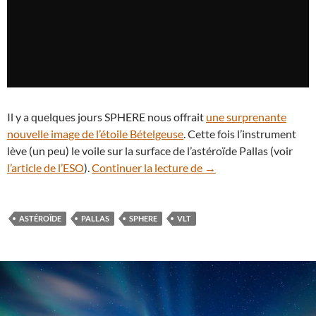
Il y a quelques jours SPHERE nous offrait
une surprenante
nouvelle image de l’étoile Bételgeuse
. Cette fois l’instrument
lève (un peu) le voile sur la surface de l’astéroïde Pallas (voir
L’instrument SPHERE dév
l’article de l’ESO
).
Continuer la lecture de
→
ASTÉROÏDE
PALLAS
SPHERE
VLT