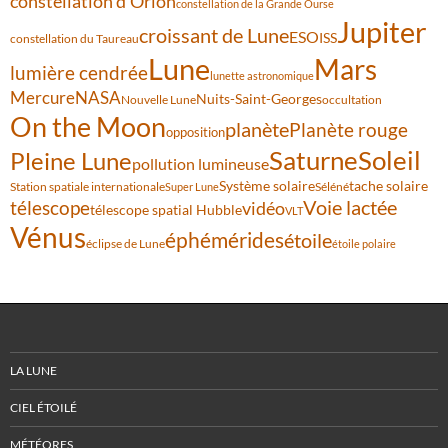
constellation d'Orion
constellation de la Grande Ourse
Jupiter
croissant de Lune
ESO
ISS
constellation du Taureau
Lune
Mars
lumière cendrée
lunette astronomique
Mercure
NASA
Nuits-Saint-Georges
Nouvelle Lune
occultation
On the Moon
planète
Planète rouge
opposition
Saturne
Soleil
Pleine Lune
pollution lumineuse
Système solaire
tache solaire
Station spatiale internationale
Séléné
Super Lune
Voie lactée
télescope
vidéo
télescope spatial Hubble
VLT
Vénus
éphémérides
étoile
éclipse de Lune
étoile polaire
LA LUNE
CIEL ÉTOILÉ
MÉTÉORES