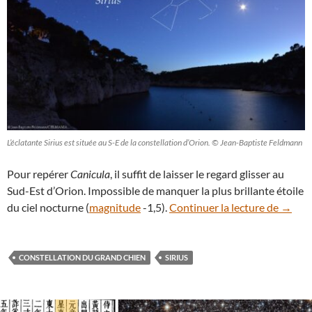
L’éclatante Sirius est située au S-E de la constellation d’Orion. © Jean-Baptiste Feldmann
Pour repérer
Canicula
, il suffit de laisser le regard glisser au
Sud-Est d’Orion. Impossible de manquer la plus brillante étoile
C’est l
du ciel nocturne (
magnitude
-1,5).
Continuer la lecture de
→
CONSTELLATION DU GRAND CHIEN
SIRIUS