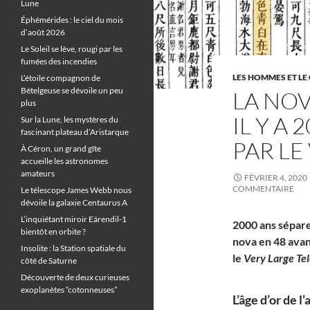
Lune
Éphémérides : le ciel du mois
d’août 2026
Le Soleil se lève, rougi par les
fumées des incendies
LES HOMMES ET LE 
L’étoile compagnon de
Bételgeuse se dévoile un peu
LA NOV
plus
IL Y A
Sur la Lune, les mystères du
fascinant plateau d’Aristarque
PAR LE
À Céron, un grand gîte
accueille les astronomes
amateurs
FÉVRIER 4, 2020
COMMENTAIRE
Le télescope James Webb nous
dévoile la galaxie Centaurus A
L’inquiétant miroir Eärendil-1
2000 ans sépare
bientôt en orbite ?
nova en 48 avant
Insolite : la Station spatiale du
le
Very Large Te
côté de Saturne
Découverte de deux curieuses
exoplanètes “cotonneuses”
L’âge d’or de l