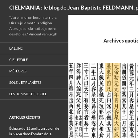
Recherche
CIELMANIA : le blog de Jean-Baptiste FELDMANN, p
"J'ai en moi un besoin terrible.
Dirais-je le mot? La religion.
Alors, je sors la nuit et je peins
des étoiles." Vincent van Gogh
Archives quotid
LA LUNE
CIEL ÉTOILÉ
MÉTÉORES
SOLEIL ET PLANÈTES
LES HOMMES ET LE CIEL
ARTICLES RÉCENTS
Éclipse du 12 août : un avion de
la NASA dans l’ombre de la