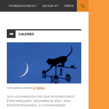
ALLER AU CONTENU
POURQUOI CE BLOG ?
QUI SUIS-JE ?
VIDÉOS
GALERIES
Cette galerie contient
27 photos
.
2019 : LES IMAGES DU CIEL QUE VOUS AVEZ (PEUT-
ÊTRE) MANQUÉES
DÉCEMBRE 30, 2019
JEAN-
BAPTISTE FELDMANN
11 COMMENTAIRES