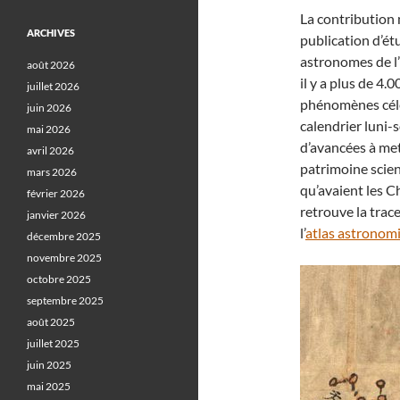
La contribution m
ARCHIVES
publication d’ét
astronomes de l’
août 2026
il y a plus de 4.
juillet 2026
phénomènes céle
juin 2026
calendrier luni-
mai 2026
d’avancées à met
avril 2026
patrimoine scien
mars 2026
qu’avaient les C
février 2026
retrouve la trac
janvier 2026
l’
atlas astrono
décembre 2025
novembre 2025
octobre 2025
septembre 2025
août 2025
juillet 2025
juin 2025
mai 2025