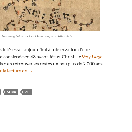
Dunhuang fut réalisé en Chine à la fin du VIIe siècle.
 intéresser aujourd’hui à l’observation d’une
le consignée en 48 avant Jésus-Christ. Le
Very Large
s d’en retrouver les restes un peu plus de 2.000 ans
La nova observée en Chine il y a 2000 ans retrouvée
 la lecture de
→
NOVA
VLT