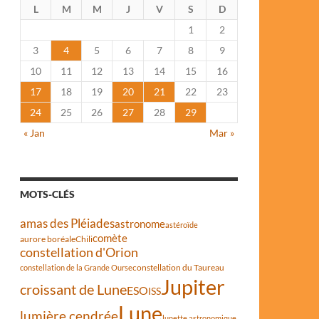
L
M
M
J
V
S
D
1
2
3
4
5
6
7
8
9
10
11
12
13
14
15
16
17
18
19
20
21
22
23
24
25
26
27
28
29
« Jan
Mar »
MOTS-CLÉS
amas des Pléiades
astronome
astéroïde
comète
aurore boréale
Chili
constellation d'Orion
constellation du Taureau
constellation de la Grande Ourse
Jupiter
croissant de Lune
ESO
ISS
Lune
lumière cendrée
lunette astronomique