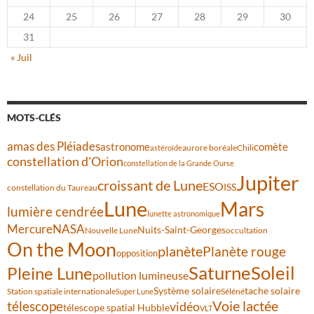
24
25
26
27
28
29
30
31
« Juil
MOTS-CLÉS
amas des Pléiades
comète
astronome
aurore boréale
astéroïde
Chili
constellation d'Orion
constellation de la Grande Ourse
Jupiter
croissant de Lune
ESO
ISS
constellation du Taureau
Lune
Mars
lumière cendrée
lunette astronomique
Mercure
NASA
Nuits-Saint-Georges
Nouvelle Lune
occultation
On the Moon
planète
Planète rouge
opposition
Saturne
Soleil
Pleine Lune
pollution lumineuse
Système solaire
tache solaire
Station spatiale internationale
Séléné
Super Lune
Voie lactée
télescope
vidéo
télescope spatial Hubble
VLT