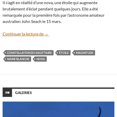
Il s’agit en réalité d’une nova, une étoile qui augmente
brutalement d’éclat pendant quelques jours. Elle a été
remarquée pour la première fois par l’astronome amateur
australien John Seach le 15 mars.
Explosion d’une étoile dans la constellati
Continuer la lecture de
→
CONSTELLATION DU SAGITTAIRE
ÉTOILE
MAGNITUDE
NAINE BLANCHE
NOVA
GALERIES