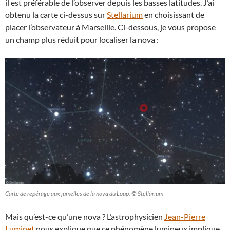
il est préférable de l’observer depuis les basses latitudes. J’ai
obtenu la carte ci-dessus sur
Stellarium
en choisissant de
placer l’observateur à Marseille. Ci-dessous, je vous propose
un champ plus réduit pour localiser la nova :
Carte de repérage aux jumelles de la nova du Loup. © Stellarium
Mais qu’est-ce qu’une nova ? L’astrophysicien
Jean-Pierre
Luminet
nous explique que ce phénomène lumineux implique