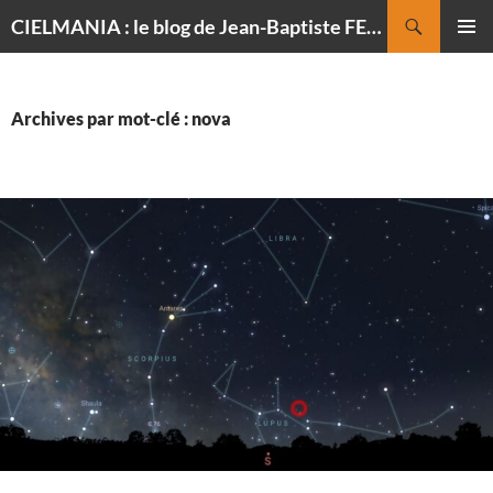
Recherche
CIELMANIA : le blog de Jean-Baptiste FELDMANN, photographe du ciel
ALLER
MENU
AU
PRINCI
CONTENU
Archives par mot-clé : nova