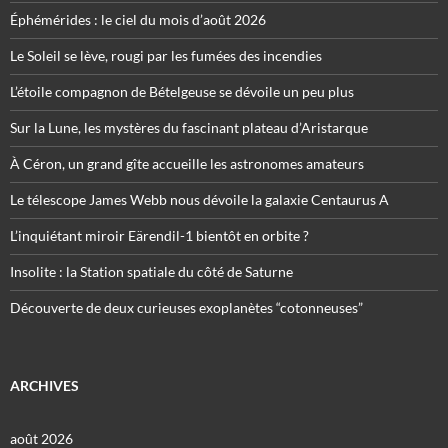
Éphémérides : le ciel du mois d’août 2026
Le Soleil se lève, rougi par les fumées des incendies
L’étoile compagnon de Bételgeuse se dévoile un peu plus
Sur la Lune, les mystères du fascinant plateau d’Aristarque
À Céron, un grand gîte accueille les astronomes amateurs
Le télescope James Webb nous dévoile la galaxie Centaurus A
L’inquiétant miroir Eärendil-1 bientôt en orbite ?
Insolite : la Station spatiale du côté de Saturne
Découverte de deux curieuses exoplanètes “cotonneuses”
ARCHIVES
août 2026