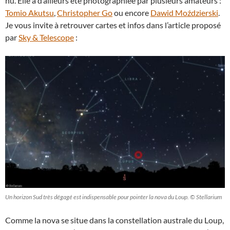
nu. Elle a d’ailleurs été photographiée par plusieurs amateurs :
Tomio Akutsu
,
Christopher Go
ou encore
Dawid Moździerski
.
Je vous invite à retrouver cartes et infos dans l’article proposé
par
Sky & Telescope
:
Un horizon Sud très dégagé est indispensable pour pointer la nova du Loup. © Stellarium
Comme la nova se situe dans la constellation australe du Loup,