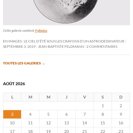
Cette galerie contient
9 photos
.
EN IMAGES : LE CIEL D’ÉTÉ SOUS LES CRAYONS D’UN ASTRODESSINATEUR
SEPTEMBRE 3, 2019
JEAN-BAPTISTE FELDMANN
2 COMMENTAIRES
TOUTES LES GALERIES
→
AOÛT 2026
L
M
M
J
V
S
D
1
2
3
4
5
6
7
8
9
10
11
12
13
14
15
16
17
18
19
20
21
22
23