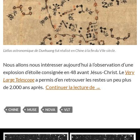
L’atlas astronomique de Dunhuang fut réalisé en Chine à la fin du VIIe siècle.
Nous allons nous intéresser aujourd’hui à l’observation d’une
explosion d’étoile consignée en 48 avant Jésus-Christ. Le
Very
Large Telescope
a permis d’en retrouver les restes un peu plus
La nova observée en 
de 2.000 ans après.
Continuer la lecture de
→
CHINE
MUSE
NOVA
VLT