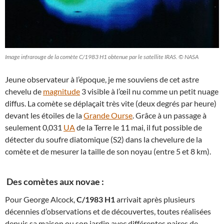
Image infrarouge de la comète C/1983 H1 obtenue par le satellite IRAS. © NASA
Jeune observateur à l’époque, je me souviens de cet astre
chevelu de
magnitude
3 visible à l’œil nu comme un petit nuage
diffus. La comète se déplaçait très vite (deux degrés par heure)
devant les étoiles de la
Grande Ourse
. Grâce à un passage à
seulement 0,031
UA
de la Terre le 11 mai, il fut possible de
détecter du soufre diatomique (S2) dans la chevelure de la
comète et de mesurer la taille de son noyau (entre 5 et 8 km).
Des comètes aux novae :
Pour George Alcock,
C/1983 H1
arrivait après plusieurs
décennies d’observations et de découvertes, toutes réalisées
depuis sa maison ou son jardin avec différentes paires de