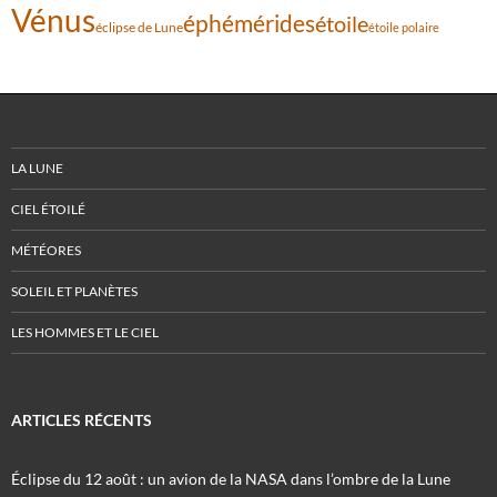
Vénus
éphémérides
étoile
éclipse de Lune
étoile polaire
LA LUNE
CIEL ÉTOILÉ
MÉTÉORES
SOLEIL ET PLANÈTES
LES HOMMES ET LE CIEL
ARTICLES RÉCENTS
Éclipse du 12 août : un avion de la NASA dans l’ombre de la Lune