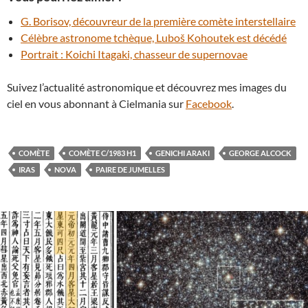
G. Borisov, découvreur de la première comète interstellaire
Célèbre astronome tchèque, Luboš Kohoutek est décédé
Portrait : Koichi Itagaki, chasseur de supernovae
Suivez l’actualité astronomique et découvrez mes images du
ciel en vous abonnant à Cielmania sur
Facebook
.
COMÈTE
COMÈTE C/1983 H1
GENICHI ARAKI
GEORGE ALCOCK
IRAS
NOVA
PAIRE DE JUMELLES