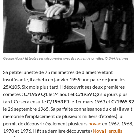
George Alcock fit toutes ses découvertes avec des paires de jumelles. © BAA Archives
Sa petite lunette de 75 millimètres de diamètre étant
insuffisante, il acheta en janvier 1959 une paire de jumelles
25X105. Six mois plus tard, il découvrit ses deux premières
comètes :
C/1959 Q1
le 24 août et
C/1959 Q2
six jours plus
tard. Ce sera ensuite
C/1963 F1
le 1er mars 1963 et
C/1965 S2
le 26 septembre 1965. Sa parfaite connaissance du ciel (il avait
mémorisé l’emplacement de plusieurs milliers d’étoiles) lui
permit de découvrir également plusieurs
novae
en 1967, 1968,
1970 et 1976. Il fit sa dernière découverte (
Nova Herculis