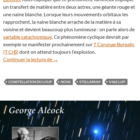
un transfert de matière entre deux astres, une géante rouge et
une naine blanche. Lorsque leurs mouvements orbitaux les
rapprochent, la naine blanche arrache de la matière à sa
voisine et devient beaucoup plus lumineuse : on parle alors de
variable cataclysmique
. Ce phénomène cyclique devrait par
exemple se manifester prochainement sur
T Coronae Borealis
(T CrB)
dont on attend toujours l’explosion.
La brillante nova V462 Lupi est désormais 
Continuer la lecture de
→
CONSTELLATION DU LOUP
NOVA
STELLARIUM
V462 LUPI