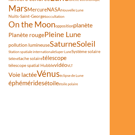
Mars
Mercure
NASA
Nouvelle Lune
Nuits-Saint-Georges
occultation
On the Moon
planète
opposition
Pleine Lune
Planète rouge
Saturne
Soleil
pollution lumineuse
Système solaire
Station spatiale internationale
Super Lune
télescope
tache solaire
Séléné
vidéo
télescope spatial Hubble
VLT
Vénus
Voie lactée
éclipse de Lune
éphémérides
étoile
étoile polaire