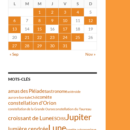
L
M
M
J
V
S
D
1
2
3
4
5
6
7
8
9
10
11
12
13
14
15
16
17
18
19
20
21
22
23
24
25
26
27
28
29
30
31
« Sep
Nov »
MOTS-CLÉS
amas des Pléiades
astronome
astéroïde
comète
aurore boréale
Chili
constellation d'Orion
constellation du Taureau
constellation de la Grande Ourse
Jupiter
croissant de Lune
ESO
ISS
Lune
lumière cendrée
lunette astronomique