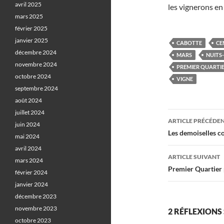
avril 2025
les vignerons en
mars 2025
février 2025
janvier 2025
CABOTTE
CE
décembre 2024
MARS
NUITS
novembre 2024
PREMIER QUARTI
octobre 2024
VIGNE
septembre 2024
août 2024
juillet 2024
Navigati
ARTICLE PRÉCÉDE
juin 2024
des
Les demoiselles co
mai 2024
articles
avril 2024
ARTICLE SUIVANT
mars 2024
Premier Quartier
février 2024
janvier 2024
décembre 2023
novembre 2023
2 RÉFLEXIONS 
octobre 2023