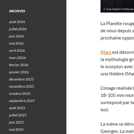
ARCHIVES
août 2026
La Planète rouge
juillet 2026
de nous depuis s
juin 2026
prochaine opposi
mai 2026
avril 2026
Mars
est désorma
mars 2026
la mythologie gr
février 2026
le scorpion avec 
janvier 2026
une théière (Mars
décembre 2025
novembre 2025
L’image réalisée
octobre 2025
18-105 mm mont
septembre 2025
surexposé par la
août 2025
iso).
juillet 2025
juin 2025
La scène se déro
mai 2025
Georges. La mais