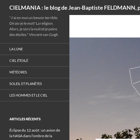
Recherche
CIELMANIA : le blog de Jean-Baptiste FELDMANN, p
"J'ai en moi un besoin terrible.
Dirais-je le mot? La religion.
Alors, je sors la nuit et je peins
des étoiles." Vincent van Gogh
LA LUNE
CIEL ÉTOILÉ
MÉTÉORES
SOLEIL ET PLANÈTES
LES HOMMES ET LE CIEL
ARTICLES RÉCENTS
Éclipse du 12 août : un avion de
la NASA dans l’ombre de la