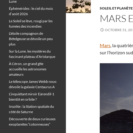
Lune
SOLEIL ET PLANÈTE
Éphémérides : le ciel du mois
d’août 2026
MARS E
Le Soleil se lève, rougi par les
fumées des incendies
OCTOBRE 31, 20
L’étoile compagnon de
Bételgeuse se dévoile un peu
plus
Mars
, la quatri
Sur la Lune, les mystères du
sur l’horizon su
fascinant plateau d’Aristarque
À Céron, un grand gîte
accueille les astronomes
amateurs
Le télescope James Webb nous
dévoile la galaxie Centaurus A
L’inquiétant miroir Eärendil-1
bientôt en orbite ?
Insolite : la Station spatiale du
côté de Saturne
Découverte de deux curieuses
exoplanètes “cotonneuses”