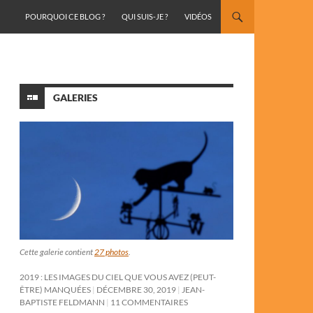
ALLER AU CONTENU
POURQUOI CE BLOG ?
QUI SUIS-JE ?
VIDÉOS
GALERIES
Cette galerie contient
27 photos
.
2019 : LES IMAGES DU CIEL QUE VOUS AVEZ (PEUT-
ÊTRE) MANQUÉES
DÉCEMBRE 30, 2019
JEAN-
BAPTISTE FELDMANN
11 COMMENTAIRES