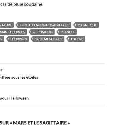
 cas de pluie soudaine.
NTAURE
CONSTELLATION DU SAGITTAIRE
MAGNITUDE
-SAINT-GEORGES
OPPOSITION
PLANÈTE
ER
SCORPION
SYSTÈME SOLAIRE
THÉIÈRE
on
NT
iffées sous les étoiles
 pour Halloween
SUR « MARS ET LE SAGITTAIRE »