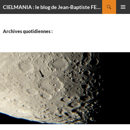
Recherche
CIELMANIA : le blog de Jean-Baptiste FELDMANN, photographe du ciel
ALLER
MENU
AU
PRINCI
CONTENU
Archives quotidiennes :