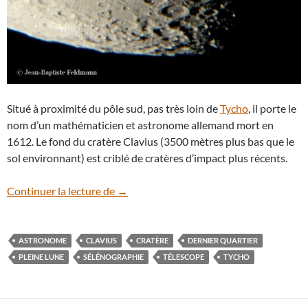
Situé à proximité du pôle sud, pas très loin de
Tycho
, il porte le
nom d’un mathématicien et astronome allemand mort en
1612. Le fond du cratère Clavius (3500 mètres plus bas que le
sol environnant) est criblé de cratères d’impact plus récents.
Le cratère lunaire Clavius
Continuer la lecture de
→
ASTRONOME
CLAVIUS
CRATÈRE
DERNIER QUARTIER
PLEINE LUNE
SÉLÉNOGRAPHIE
TÉLESCOPE
TYCHO