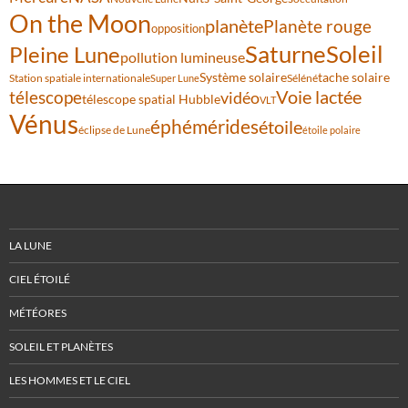
On the Moon
planète
Planète rouge
opposition
Saturne
Soleil
Pleine Lune
pollution lumineuse
Système solaire
tache solaire
Station spatiale internationale
Séléné
Super Lune
Voie lactée
télescope
vidéo
télescope spatial Hubble
VLT
Vénus
éphémérides
étoile
éclipse de Lune
étoile polaire
LA LUNE
CIEL ÉTOILÉ
MÉTÉORES
SOLEIL ET PLANÈTES
LES HOMMES ET LE CIEL