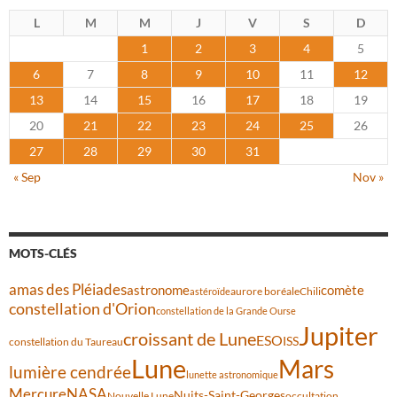
L
M
M
J
V
S
D
1
2
3
4
5
6
7
8
9
10
11
12
13
14
15
16
17
18
19
20
21
22
23
24
25
26
27
28
29
30
31
« Sep
Nov »
MOTS-CLÉS
amas des Pléiades
comète
astronome
aurore boréale
astéroïde
Chili
constellation d'Orion
constellation de la Grande Ourse
Jupiter
croissant de Lune
ESO
ISS
constellation du Taureau
Lune
Mars
lumière cendrée
lunette astronomique
Mercure
NASA
Nuits-Saint-Georges
Nouvelle Lune
occultation