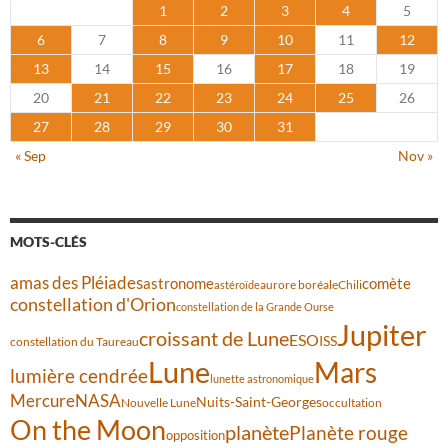
1
2
3
4
5
6
7
8
9
10
11
12
13
14
15
16
17
18
19
20
21
22
23
24
25
26
27
28
29
30
31
« Sep
Nov »
MOTS-CLÉS
amas des Pléiades
comète
astronome
aurore boréale
astéroïde
Chili
constellation d'Orion
constellation de la Grande Ourse
Jupiter
croissant de Lune
ESO
ISS
constellation du Taureau
Lune
Mars
lumière cendrée
lunette astronomique
Mercure
NASA
Nuits-Saint-Georges
Nouvelle Lune
occultation
On the Moon
planète
Planète rouge
opposition