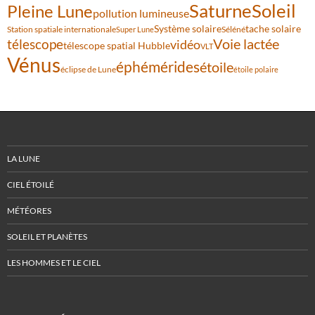
Saturne
Soleil
Pleine Lune
pollution lumineuse
Système solaire
tache solaire
Station spatiale internationale
Séléné
Super Lune
Voie lactée
télescope
vidéo
télescope spatial Hubble
VLT
Vénus
éphémérides
étoile
éclipse de Lune
étoile polaire
LA LUNE
CIEL ÉTOILÉ
MÉTÉORES
SOLEIL ET PLANÈTES
LES HOMMES ET LE CIEL