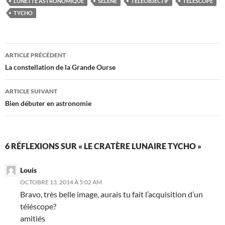
LUNETTE ASTRONOMIQUE
SÉLÉNÉ
TÉLÉOBJECTIF
TÉLESCOPE
TYCHO
Navigation
ARTICLE PRÉCÉDENT
des
La constellation de la Grande Ourse
articles
ARTICLE SUIVANT
Bien débuter en astronomie
6 RÉFLEXIONS SUR « LE CRATÈRE LUNAIRE TYCHO »
Louis
OCTOBRE 13, 2014 À 5:02 AM
Bravo, très belle image, aurais tu fait l’acquisition d’un
téléscope?
amitiés