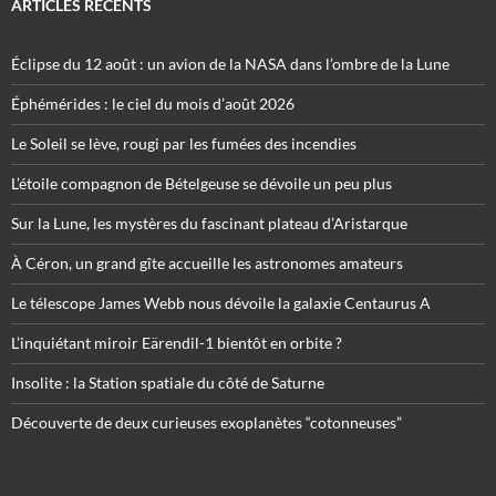
ARTICLES RÉCENTS
Éclipse du 12 août : un avion de la NASA dans l’ombre de la Lune
Éphémérides : le ciel du mois d’août 2026
Le Soleil se lève, rougi par les fumées des incendies
L’étoile compagnon de Bételgeuse se dévoile un peu plus
Sur la Lune, les mystères du fascinant plateau d’Aristarque
À Céron, un grand gîte accueille les astronomes amateurs
Le télescope James Webb nous dévoile la galaxie Centaurus A
L’inquiétant miroir Eärendil-1 bientôt en orbite ?
Insolite : la Station spatiale du côté de Saturne
Découverte de deux curieuses exoplanètes “cotonneuses”