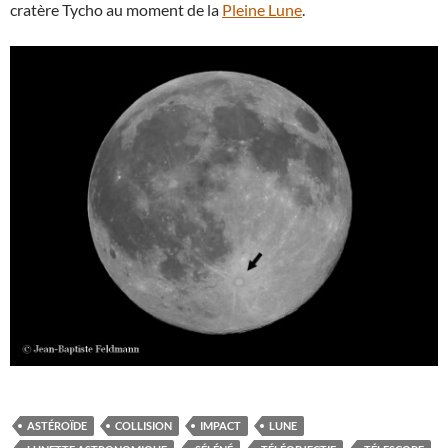
cratère Tycho au moment de la
Pleine Lune
.
ASTÉROÏDE
COLLISION
IMPACT
LUNE