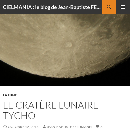
Recherche
CIELMANIA : le blog de Jean-Baptiste FELDMANN, photographe du ciel
ALLER
MENU
AU
PRINCI
CONTENU
LA LUNE
LE CRATÈRE LUNAIRE
TYCHO
OCTOBRE 12, 2014
JEAN-BAPTISTE FELDMANN
6