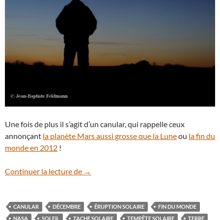
Une fois de plus il s’agit d’un canular, qui rappelle ceux
annonçant
la planète Mars aussi grosse que la Lune
ou
la fin du
monde en 2012
!
Canular : la Terre plongée dans le noir
Continuer la lecture de
→
CANULAR
DÉCEMBRE
ÉRUPTION SOLAIRE
FIN DU MONDE
NASA
SOLEIL
TACHE SOLAIRE
TEMPÊTE SOLAIRE
TERRE