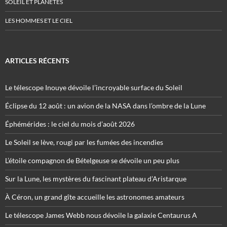
SOLEIL ET PLANÈTES
LES HOMMES ET LE CIEL
ARTICLES RÉCENTS
Le télescope Inouye dévoile l’incroyable surface du Soleil
Éclipse du 12 août : un avion de la NASA dans l’ombre de la Lune
Éphémérides : le ciel du mois d’août 2026
Le Soleil se lève, rougi par les fumées des incendies
L’étoile compagnon de Bételgeuse se dévoile un peu plus
Sur la Lune, les mystères du fascinant plateau d’Aristarque
À Céron, un grand gîte accueille les astronomes amateurs
Le télescope James Webb nous dévoile la galaxie Centaurus A