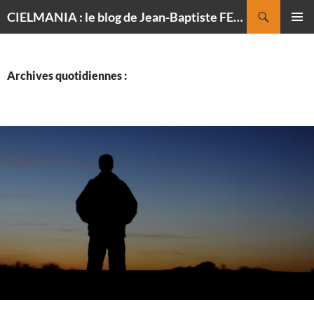
Recherche
CIELMANIA : le blog de Jean-Baptiste FELDMANN, photographe du ciel
ALLER
MENU
AU
PRINCI
CONTENU
Archives quotidiennes :