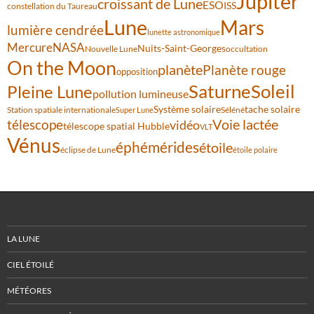
Jupiter
croissant de Lune
ESO
ISS
constellation du Taureau
Lune
Mars
lumière cendrée
lunette astronomique
Mercure
NASA
Nuits-Saint-Georges
Nouvelle Lune
occultation
On the Moon
planète
Planète rouge
opposition
Saturne
Soleil
Pleine Lune
pollution lumineuse
Système solaire
tache solaire
Station spatiale internationale
Séléné
Super Lune
Voie lactée
télescope
vidéo
télescope spatial Hubble
VLT
Vénus
éphémérides
étoile
éclipse de Lune
étoile polaire
LA LUNE
CIEL ÉTOILÉ
MÉTÉORES