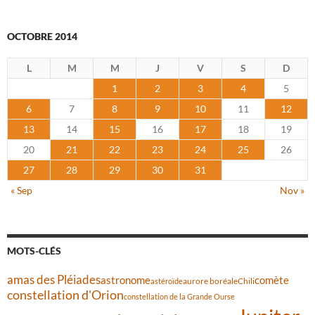
OCTOBRE 2014
L
M
M
J
V
S
D
1
2
3
4
5
6
7
8
9
10
11
12
13
14
15
16
17
18
19
20
21
22
23
24
25
26
27
28
29
30
31
« Sep
Nov »
MOTS-CLÉS
amas des Pléiades
comète
astronome
aurore boréale
astéroïde
Chili
constellation d'Orion
constellation de la Grande Ourse