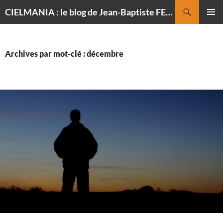
Recherche
CIELMANIA : le blog de Jean-Baptiste FELDMANN, photographe du ciel
ALLER
MENU
AU
PRINCI
CONTENU
Archives par mot-clé : décembre