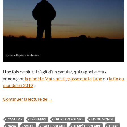
Une fois de plus il s’agit d’un canular, qui rappelle ceux
annonçant
la planète Mars aussi grosse que la Lune
ou
la fin du
monde en 2012
!
Canular : la Terre plongée dans le noir
Continuer la lecture de
→
CANULAR
DÉCEMBRE
ÉRUPTION SOLAIRE
FIN DU MONDE
NASA
SOLEIL
TACHE SOLAIRE
TEMPÊTE SOLAIRE
TERRE