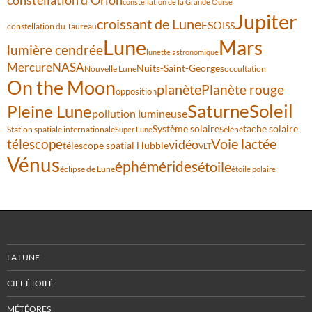
constellation d'Orion
constellation de la Grande Ourse
Jupiter
croissant de Lune
ESO
ISS
constellation du Taureau
Lune
Mars
lumière cendrée
lunette astronomique
Mercure
NASA
Nuits-Saint-Georges
Nouvelle Lune
occultation
On the Moon
planète
Planète rouge
opposition
Saturne
Soleil
Pleine Lune
pollution lumineuse
Système solaire
tache solaire
Station spatiale internationale
Séléné
Super Lune
Voie lactée
télescope
vidéo
télescope spatial Hubble
VLT
Vénus
éphémérides
étoile
éclipse de Lune
étoile polaire
LA LUNE
CIEL ÉTOILÉ
MÉTÉORES