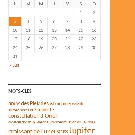
L
M
M
J
V
S
D
1
2
3
4
5
6
7
8
9
10
11
12
13
14
15
16
17
18
19
20
21
22
23
24
25
26
27
28
29
30
31
« Juil
MOTS-CLÉS
amas des Pléiades
astronome
astéroïde
comète
aurore boréale
Chili
constellation d'Orion
constellation du Taureau
constellation de la Grande Ourse
Jupiter
croissant de Lune
ESO
ISS