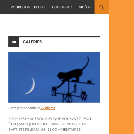
ALLER AU CONTENU
POURQUOI CE BLOG ?
QUI SUIS-JE ?
VIDÉOS
GALERIES
Cette galerie contient
27 photos
.
2019 : LES IMAGES DU CIEL QUE VOUS AVEZ (PEUT-
ÊTRE) MANQUÉES
DÉCEMBRE 30, 2019
JEAN-
BAPTISTE FELDMANN
11 COMMENTAIRES