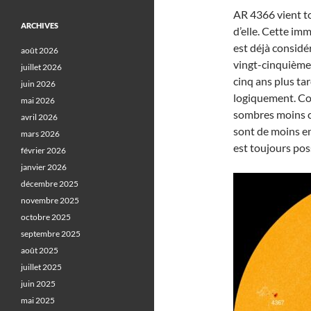
AR 4366 vient tou
ARCHIVES
d’elle. Cette i
est déjà considé
août 2026
vingt-cinquième
juillet 2026
cinq ans plus tar
juin 2026
logiquement. Con
mai 2026
sombres moins c
avril 2026
sont de moins en
mars 2026
est toujours pos
février 2026
janvier 2026
décembre 2025
novembre 2025
octobre 2025
septembre 2025
août 2025
juillet 2025
juin 2025
mai 2025