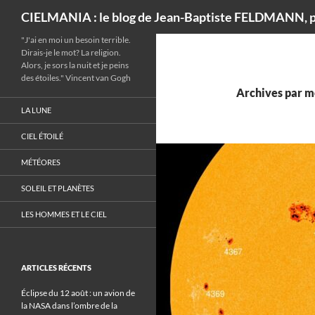
Recherche
CIELMANIA : le blog de Jean-Baptiste FELDMANN, p
"J'ai en moi un besoin terrible.
Dirais-je le mot? La religion.
Alors, je sors la nuit et je peins
des étoiles." Vincent van Gogh
Archives par mo
LA LUNE
CIEL ÉTOILÉ
MÉTÉORES
SOLEIL ET PLANÈTES
LES HOMMES ET LE CIEL
ARTICLES RÉCENTS
Éclipse du 12 août : un avion de
la NASA dans l’ombre de la