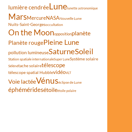
Lune
lumière cendrée
lunette astronomique
Mars
Mercure
NASA
Nouvelle Lune
Nuits-Saint-Georges
occultation
On the Moon
planète
opposition
Pleine Lune
Planète rouge
Saturne
Soleil
pollution lumineuse
Système solaire
Station spatiale internationale
Super Lune
télescope
tache solaire
Séléné
vidéo
télescope spatial Hubble
VLT
Vénus
Voie lactée
éclipse de Lune
éphémérides
étoile
étoile polaire