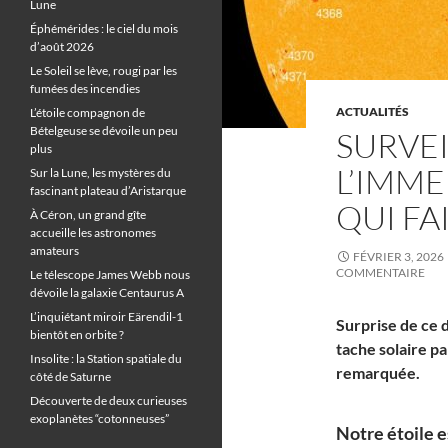
Lune
Éphémérides : le ciel du mois
d’août 2026
Le Soleil se lève, rougi par les
fumées des incendies
ACTUALITÉS
L’étoile compagnon de
Bételgeuse se dévoile un peu
SURVEI
plus
L’IMME
Sur la Lune, les mystères du
fascinant plateau d’Aristarque
QUI FA
À Céron, un grand gîte
accueille les astronomes
amateurs
FÉVRIER 3, 2026
COMMENTAIRE
Le télescope James Webb nous
dévoile la galaxie Centaurus A
L’inquiétant miroir Eärendil-1
Surprise de ce 
bientôt en orbite ?
tache solaire pa
Insolite : la Station spatiale du
remarquée.
côté de Saturne
Découverte de deux curieuses
exoplanètes “cotonneuses”
Notre étoile es