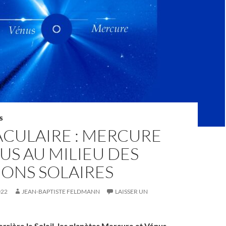
S
ACULAIRE : MERCURE
US AU MILIEU DES
IONS SOLAIRES
022
JEAN-BAPTISTE FELDMANN
LAISSER UN
rrière le Soleil, les planètes Mercure et Vénus