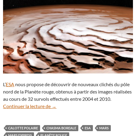
L’
ESA
nous propose de découvrir de nouveaux clichés du pôle
nord de la Planète rouge, obtenus à partir des images réalisées
au cours de 32 survols effectués entre 2004 et 2010.
Mars Express survole le pôle nord de la 
Continuer la lecture de
→
CALOTTE POLAIRE
CHASMA BOREALE
ESA
MARS
MARS EXPRESS
PLANÈTE ROUGE