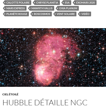
CALOTTE POLAIRE
CHRYSE PLANITIA
ESA
EXOMARS 2020
MARS EXPRESS
MAWRTH VALLIS
OXIA PLANUM
PLANÈTE ROUGE
ROSCOSMOS
VENT SOLAIRE
VIDÉO
CIEL ÉTOILÉ
HUBBLE DÉTAILLE NGC