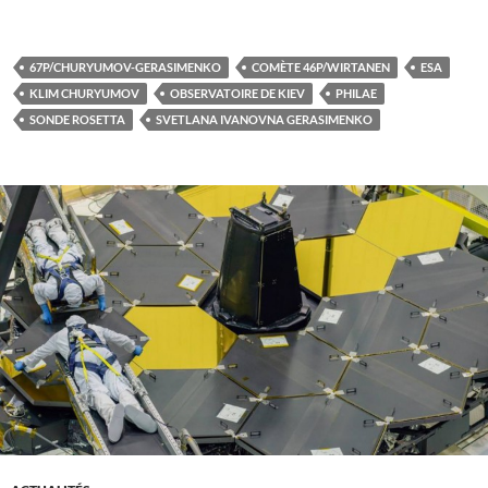
67P/CHURYUMOV-GERASIMENKO
COMÈTE 46P/WIRTANEN
ESA
KLIM CHURYUMOV
OBSERVATOIRE DE KIEV
PHILAE
SONDE ROSETTA
SVETLANA IVANOVNA GERASIMENKO