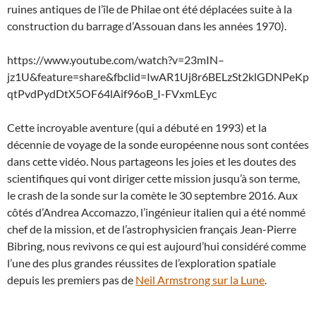
ruines antiques de l’île de Philae ont été déplacées suite à la
construction du barrage d’Assouan dans les années 1970).
https://www.youtube.com/watch?v=23mIN–
jz1U&feature=share&fbclid=IwAR1Uj8r6BELzSt2klGDNPeKp
qtPvdPydDtX5OF64lAif96oB_I-FVxmLEyc
Cette incroyable aventure (qui a débuté en 1993) et la
décennie de voyage de la sonde européenne nous sont contées
dans cette vidéo. Nous partageons les joies et les doutes des
scientifiques qui vont diriger cette mission jusqu’à son terme,
le crash de la sonde sur la comète le 30 septembre 2016. Aux
côtés d’Andrea Accomazzo, l’ingénieur italien qui a été nommé
chef de la mission, et de l’astrophysicien français Jean-Pierre
Bibring, nous revivons ce qui est aujourd’hui considéré comme
l’une des plus grandes réussites de l’exploration spatiale
depuis les premiers pas de
Neil Armstrong sur la Lune
.