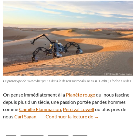
Le prototype de rover Sherpa TT dans le désert marocain. © DFKI GmbH, Florian Cordes
On pense immédiatement à la
Planète rouge
qui nous fascine
depuis plus d’un siècle, une passion portée par des hommes
comme
Camille Flammarion
,
Percival Lowell
ou plus près de
En vidéo : SherpaTT,
nous
Carl Sagan
.
Continuer la lecture de
→