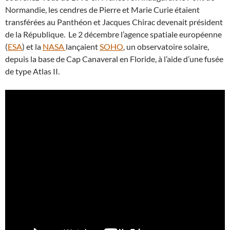
Normandie, les cendres de Pierre et Marie Curie étaient
transférées au Panthéon et Jacques Chirac devenait président
de la République. Le 2 décembre l’agence spatiale européenne
(
ESA
) et la
NASA
lançaient
SOHO
, un observatoire solaire,
depuis la base de Cap Canaveral en Floride, à l’aide d’une fusée
de type Atlas II.