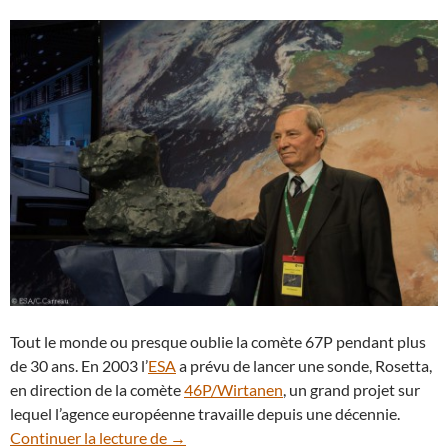
Tout le monde ou presque oublie la comète 67P pendant plus
de 30 ans. En 2003 l’
ESA
a prévu de lancer une sonde, Rosetta,
en direction de la comète
46P/Wirtanen
, un grand projet sur
lequel l’agence européenne travaille depuis une décennie.
Klim Churyumov, le papa de la comète Tc
Continuer la lecture de
→