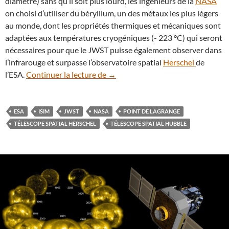
diamètre) sans qu’il soit plus lourd, les ingénieurs de la
NASA
on choisi d’utiliser du béryllium, un des métaux les plus légers
au monde, dont les propriétés thermiques et mécaniques sont
adaptées aux températures cryogéniques (- 223 °C) qui seront
nécessaires pour que le JWST puisse également observer dans
l’infrarouge et surpasse l’observatoire spatial
Herschel
de
Le miroir du JWST se dévoile lent
l’ESA.
Continuer la lecture de
→
ESA
ISIM
JWST
NASA
POINT DE LAGRANGE
TÉLESCOPE SPATIAL HERSCHEL
TÉLESCOPE SPATIAL HUBBLE