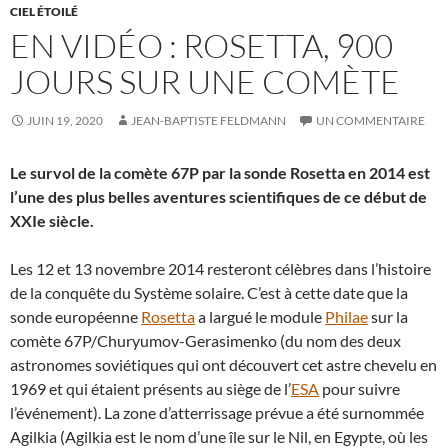
CIEL ÉTOILÉ
EN VIDÉO : ROSETTA, 900
JOURS SUR UNE COMÈTE
JUIN 19, 2020
JEAN-BAPTISTE FELDMANN
UN COMMENTAIRE
Le survol de la comète 67P par la sonde Rosetta en 2014 est
l’une des plus belles aventures scientifiques de ce début de
XXIe siècle.
Les 12 et 13 novembre 2014 resteront célèbres dans l’histoire
de la conquête du Système solaire. C’est à cette date que la
sonde européenne
Rosetta
a largué le module
Philae
sur la
comète 67P/Churyumov-Gerasimenko (du nom des deux
astronomes soviétiques qui ont découvert cet astre chevelu en
1969 et qui étaient présents au siège de l’
ESA
pour suivre
l’événement). La zone d’atterrissage prévue a été surnommée
Agilkia (Agilkia est le nom d’une île sur le Nil, en Egypte, où les