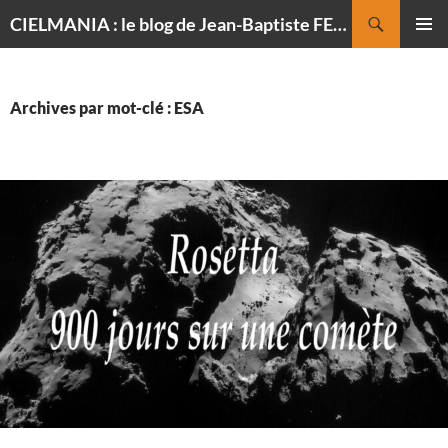
Recherche
CIELMANIA : le blog de Jean-Baptiste FELDMANN, photographe du ciel
ALLER
MENU
AU
PRINCI
CONTENU
Archives par mot-clé : ESA