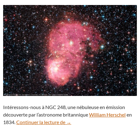
Intéressons-nous à NGC 248, une nébuleuse en émission
découverte par l’astronome britannique
William Herschel
en
Hubble détaille NGC 248, une nébu
1834.
Continuer la lecture de
→