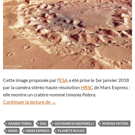
Cette image proposée par l’
ESA
a été prise le 1er janvier 2018
par la caméra stéréo haute résolution
HRSC
de Mars Express ;
elle montre un cratère nommé
Ismenia Patera
.
Mars Express survole le curieux cratère 
Continuer la lecture de
→
ARABIA TERRA
ESA
GIOVANNI SCHIAPARELLI
ISMENIA PATERA
MARS
MARS EXPRESS
PLANÈTE ROUGE