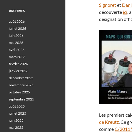
Signoret
et
Dani
ARCHIVES
découverte
ici
, 
désignation offici
août 2026
juillet 2026
juin 2026
mai 2026
avril 2026
mars 2026
février 2026
janvier 2026
décembre 2025
novembre 2025
octobre 2025
septembre 2025
août 2025
juillet 2025
Les premiers cal
juin 2025
de Kreutz
. Ce g
mai 2025
comme
C/2011 