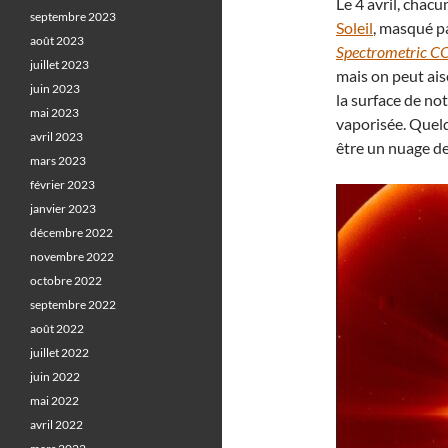
Le 4 avril, chac
septembre 2023
Soleil
, masqué p
août 2023
Spectrometric C
juillet 2023
mais on peut ais
juin 2023
la surface de no
mai 2023
vaporisée. Quelq
avril 2023
être un nuage de
mars 2023
février 2023
janvier 2023
décembre 2022
novembre 2022
octobre 2022
septembre 2022
août 2022
juillet 2022
juin 2022
mai 2022
avril 2022