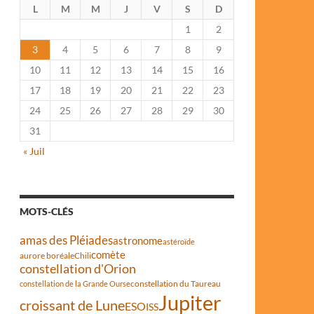
L
M
M
J
V
S
D
1
2
3
4
5
6
7
8
9
10
11
12
13
14
15
16
17
18
19
20
21
22
23
24
25
26
27
28
29
30
31
« Juil
MOTS-CLÉS
amas des Pléiades
astronome
astéroïde
comète
aurore boréale
Chili
constellation d'Orion
constellation du Taureau
constellation de la Grande Ourse
Jupiter
croissant de Lune
ESO
ISS