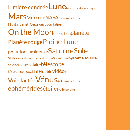
Lune
lumière cendrée
lunette astronomique
Mars
Mercure
NASA
Nouvelle Lune
Nuits-Saint-Georges
occultation
On the Moon
planète
opposition
Pleine Lune
Planète rouge
Saturne
Soleil
pollution lumineuse
Système solaire
Station spatiale internationale
Super Lune
télescope
tache solaire
Séléné
vidéo
télescope spatial Hubble
VLT
Vénus
Voie lactée
éclipse de Lune
éphémérides
étoile
étoile polaire