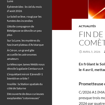
Lune
Éphémérides : le ciel du mois
d’août 2026
Le Soleil se lève, rougi par les
fumées des incendies
ACTUALITÉS
L’étoile compagnon de
Bételgeuse se dévoile un peu
FIN DE
plus
COMÈTE
Sur la Lune, les mystères du
fascinant plateau d’Aristarque
À Céron, un grand gîte
AVRIL 5, 2026
accueille les astronomes
amateurs
En frôlant le S
Le télescope James Webb nous
dévoile la galaxie Centaurus A
le 4 avril, mett
L’inquiétant miroir Eärendil-1
bientôt en orbite ?
Prometteuse 
Insolite : la Station spatiale du
côté de Saturne
C/2026 A1 (MAPS
Découverte de deux curieuses
presque trois mo
exoplanètes “cotonneuses”
2026 par quatre