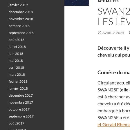
ACTUALITÉS
janvier 2019
SWAN2
décembre 2018
LES LÈ
novembre 2018
octobre 2018
septembre 2018
AVRIL 9, 2025
août 2018
juillet 2018
Découverte il y
juin 2018
chevelu qui pour
mai 2018
avril 2018
Comète du mat
mars 2018
février 2018
Circulant actue
janvier 2018
SWAN25F (
elle
décembre 2017
est à chercher av
novembre 2017
chevelu a été d
octobre 2017
embarqué à bord 
septembre 2017
SWAN25F a été p
août 2017
et Gerald Rhem