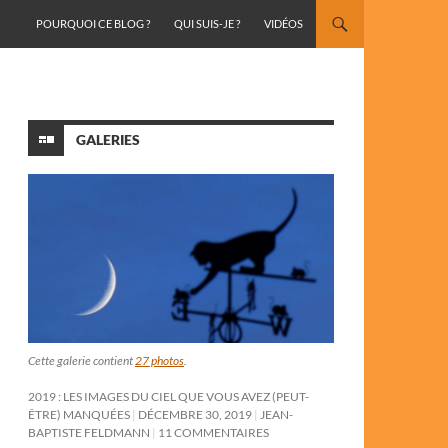
ALLER AU CONTENU
POURQUOI CE BLOG ?
QUI SUIS-JE ?
VIDÉOS
GALERIES
Cette galerie contient
27 photos
.
2019 : LES IMAGES DU CIEL QUE VOUS AVEZ (PEUT-
ÊTRE) MANQUÉES
DÉCEMBRE 30, 2019
JEAN-
BAPTISTE FELDMANN
11 COMMENTAIRES