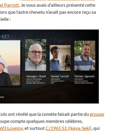
el Parrott
. Je vous avais d’ailleurs présenté cette
alors que l’astre chevelu n’avait pas encore reçu sa
elle :
culs ont révélé que la comète faisait partie du
groupe
roupe compte quelques membres célèbres,
W3 Lovejoy
, et surtout
C/1965 S1 (Ikeya-Seki)
, qui