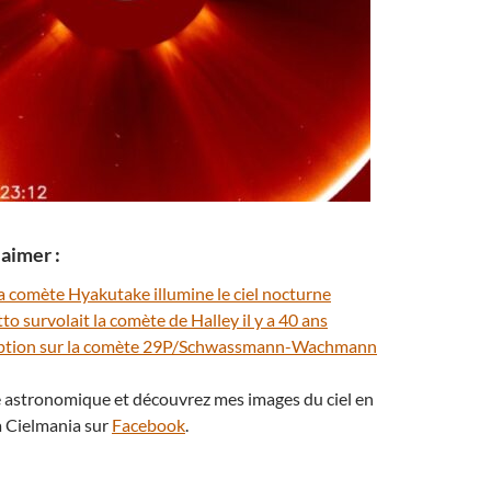
aimer :
a comète Hyakutake illumine le ciel nocturne
to survolait la comète de Halley il y a 40 ans
uption sur la comète 29P/Schwassmann-Wachmann
té astronomique et découvrez mes images du ciel en
 Cielmania sur
Facebook
.