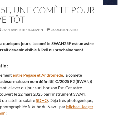
5F, UNE COMÈTE POUR
VE-TÔT
JEAN-BAPTISTE FELDMANN
3 COMMENTAIRES
 a quelques jours, la comète SWAN25F est un astre
rait devenir visible à l’œil nu prochainement.
in :
llement
entre Pégase et Andromède
, la comète
 a désormais son nom définitif, C/2025 F2 (SWAN)
)
ant le lever du jour sur l’horizon Est. Cet astre
écouvert le 22 mars 2025 par l’instrument SWAN,
du satellite solaire
SOHO
. Déjà très photogénique,
hotographiée à l’aube du 6 avril par
Michael Jaeger
ann
: