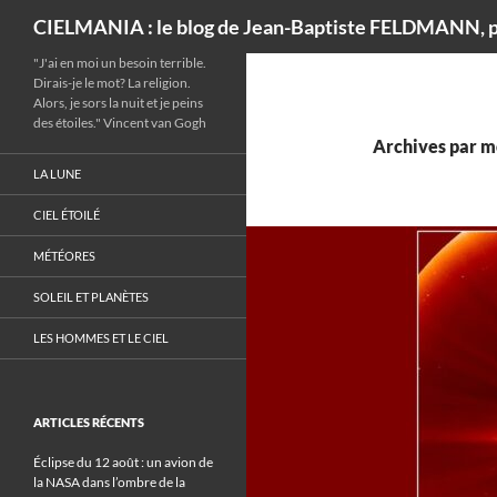
Recherche
CIELMANIA : le blog de Jean-Baptiste FELDMANN, p
"J'ai en moi un besoin terrible.
Dirais-je le mot? La religion.
Alors, je sors la nuit et je peins
des étoiles." Vincent van Gogh
Archives par m
LA LUNE
CIEL ÉTOILÉ
MÉTÉORES
SOLEIL ET PLANÈTES
LES HOMMES ET LE CIEL
ARTICLES RÉCENTS
Éclipse du 12 août : un avion de
la NASA dans l’ombre de la