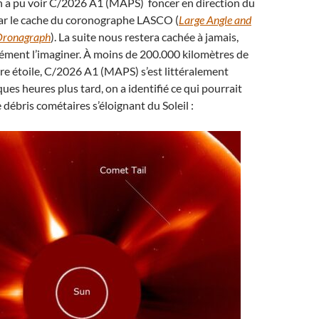
un a pu voir C/2026 A1 (MAPS) foncer en direction du
ar le cache du coronographe LASCO (
Large Angle and
Oronagraph
). La suite nous restera cachée à jamais,
ément l’imaginer. À moins de 200.000 kilomètres de
tre étoile, C/2026 A1 (MAPS) s’est littéralement
ues heures plus tard, on a identifié ce qui pourrait
 débris cométaires s’éloignant du Soleil :